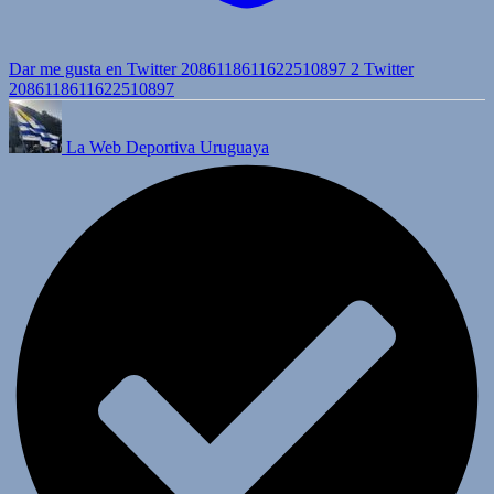
Dar me gusta en Twitter 2086118611622510897
2
Twitter
2086118611622510897
La Web Deportiva Uruguaya