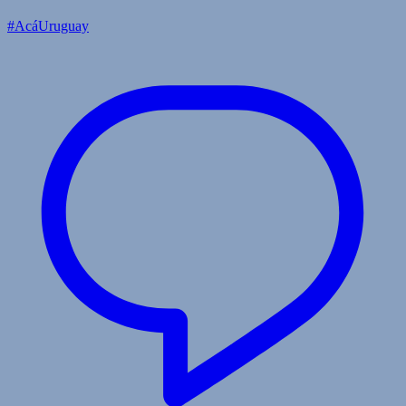
#AcáUruguay