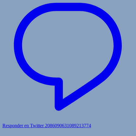
Responder en Twitter 2086090631089213774