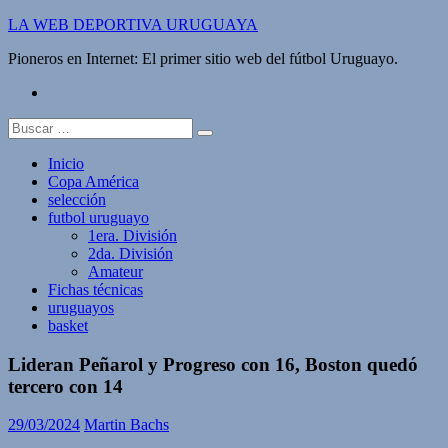
Saltar
LA WEB DEPORTIVA URUGUAYA
al
Pioneros en Internet: El primer sitio web del fútbol Uruguayo.
contenido
twitter
Buscar:
Inicio
Copa América
selección
futbol uruguayo
1era. División
2da. División
Amateur
Fichas técnicas
uruguayos
basket
Lideran Peñarol y Progreso con 16, Boston quedó
tercero con 14
29/03/2024
Martin Bachs