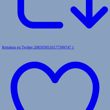
Retuitear en Twitter 2085939510177599747
1