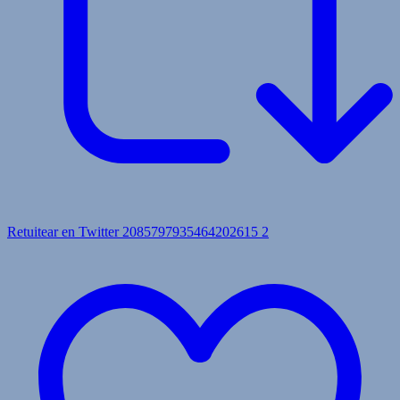
Retuitear en Twitter 2085797935464202615
2