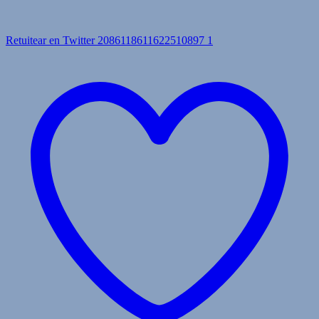
Retuitear en Twitter 2086118611622510897
1