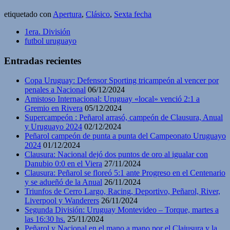
etiquetado con
Apertura
,
Clásico
,
Sexta fecha
1era. División
futbol uruguayo
Entradas recientes
Copa Uruguay: Defensor Sporting tricampeón al vencer por
penales a Nacional
06/12/2024
Amistoso Internacional: Uruguay «local» venció 2:1 a
Gremio en Rivera
05/12/2024
Supercampeón : Peñarol arrasó, campeón de Clausura, Anual
y Uruguayo 2024
02/12/2024
Peñarol campeón de punta a punta del Campeonato Uruguayo
2024
01/12/2024
Clausura: Nacional dejó dos puntos de oro al igualar con
Danubio 0:0 en el Viera
27/11/2024
Clausura: Peñarol se floreó 5:1 ante Progreso en el Centenario
y se adueñó de la Anual
26/11/2024
Triunfos de Cerro Largo, Racing, Deportivo, Peñarol, River,
Liverpool y Wanderers
26/11/2024
Segunda División: Uruguay Montevideo – Torque, martes a
las 16:30 hs.
25/11/2024
Peñarol y Nacional en el mano a mano por el Claiusura y la