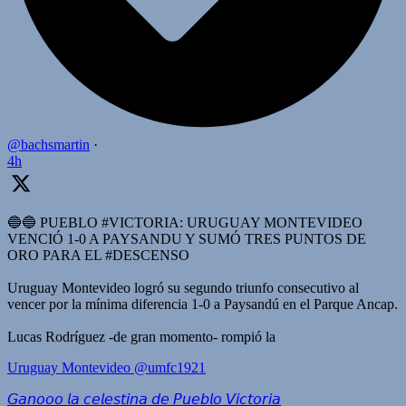
@bachsmartin
·
4h
🔵🔵 PUEBLO #VICTORIA: URUGUAY MONTEVIDEO
VENCIÓ 1-0 A PAYSANDU Y SUMÓ TRES PUNTOS DE
ORO PARA EL #DESCENSO
Uruguay Montevideo logró su segundo triunfo consecutivo al
vencer por la mínima diferencia 1-0 a Paysandú en el Parque Ancap.
Lucas Rodríguez -de gran momento- rompió la
Uruguay Montevideo
@umfc1921
𝘎𝘢𝘯𝘰𝘰𝘰 𝘭𝘢 𝘤𝘦𝘭𝘦𝘴𝘵𝘪𝘯𝘢 𝘥𝘦 𝘗𝘶𝘦𝘣𝘭𝘰 𝘝𝘪𝘤𝘵𝘰𝘳𝘪𝘢