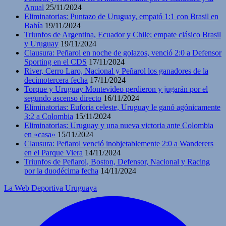
Anual
25/11/2024
Eliminatorias: Puntazo de Uruguay, empató 1:1 con Brasil en
Bahía
19/11/2024
Triunfos de Argentina, Ecuador y Chile; empate clásico Brasil
y Uruguay
19/11/2024
Clausura: Peñarol en noche de golazos, venció 2:0 a Defensor
Sporting en el CDS
17/11/2024
River, Cerro Laro, Nacional y Peñarol los ganadores de la
decimotercera fecha
17/11/2024
Torque y Uruguay Montevideo perdieron y jugarán por el
segundo ascenso directo
16/11/2024
Eliminatorias: Euforia celeste, Uruguay le ganó agónicamente
3:2 a Colombia
15/11/2024
Eliminatorias: Uruguay y una nueva victoria ante Colombia
en «casa»
15/11/2024
Clausura: Peñarol venció inobjetablemente 2:0 a Wanderers
en el Parque Viera
14/11/2024
Triunfos de Peñarol, Boston, Defensor, Nacional y Racing
por la duodécima fecha
14/11/2024
La Web Deportiva Uruguaya