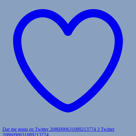
Dar me gusta en Twitter 2086090631089213774
3
Twitter
2086090631089213774