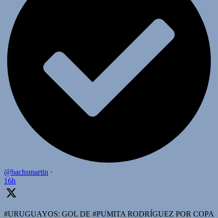
@bachsmartin
·
16h
#URUGUAYOS: GOL DE #PUMITA RODRÍGUEZ POR COPA