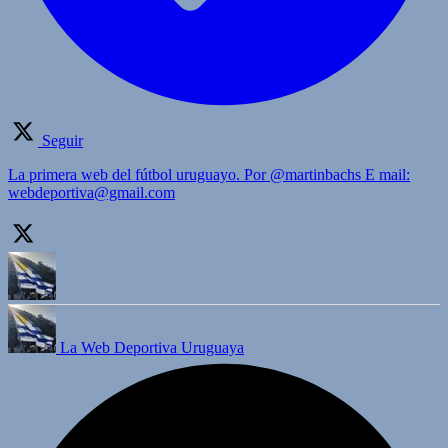
Seguir
La primera web del fútbol uruguayo. Por @martinbachs E mail:
webdeportiva@gmail.com
La Web Deportiva Uruguaya