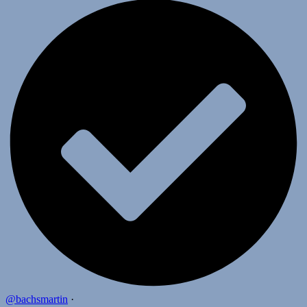
@bachsmartin
·