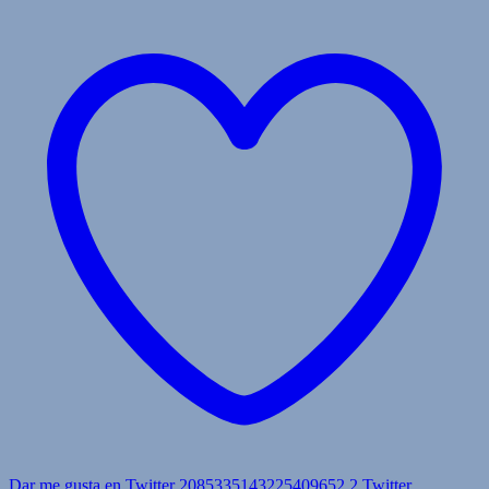
Dar me gusta en Twitter 2085335143225409652
2
Twitter