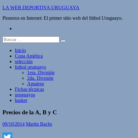
Saltar
LA WEB DEPORTIVA URUGUAYA
al
Pioneros en Internet: El primer sitio web del fútbol Uruguayo.
contenido
twitter
Buscar:
Inicio
Copa América
selección
futbol uruguayo
1era. División
2da. División
Amateur
Fichas técnicas
uruguayos
basket
Precios de la A, B y C
09/10/2014
Martin Bachs