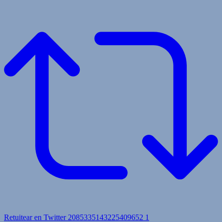
Retuitear en Twitter 2085335143225409652
1