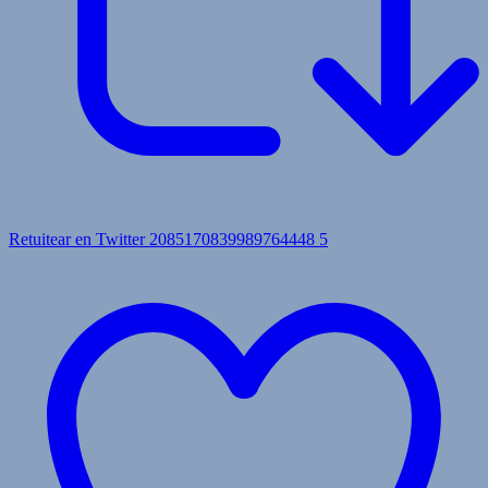
Retuitear en Twitter 2085170839989764448
5