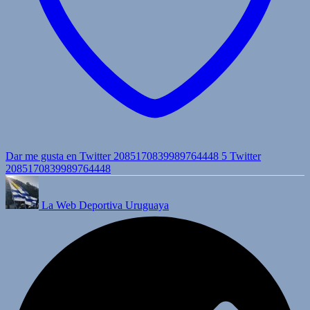
Dar me gusta en Twitter 2085170839989764448
5
Twitter
2085170839989764448
La Web Deportiva Uruguaya