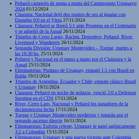
Peñarol campeón de punta a punta del Campeonato Uruguayo
2024
01/12/2024
Clausura: Nacional dejó dos puntos de oro al igualar con
Danubio 0:0 en el Viera
27/11/2024
Clausura: Peñarol se floreó 5:1 ante Progreso en el Centenario
y se adueñó de la Anual
26/11/2024
Triunfos de Cerro Largo, Racing, Deportivo, Peñarol, River,
Liverpool y Wanderers
26/11/2024
Segunda División: Uruguay Montevideo – Torque, martes a
las 16:30 hs.
25/11/2024
Peñarol y Nacional en el mano a mano por el Claiusura y la
Anual
25/11/2024
Eliminatorias: Puntazo de Uruguay, empató 1:1 con Brasil en
Bahía
19/11/2024
Triunfos de Argentina, Ecuador y Chile; empate clásico Brasil
y Uruguay
19/11/2024
Clausura: Peñarol en noche de golazos, venció 2:0 a Defensor
Sporting en el CDS
17/11/2024
River, Cerro Laro, Nacional y Peñarol los ganadores de la
decimotercera fecha
17/11/2024
Torque y Uruguay Montevideo perdieron y jugarán por el
segundo ascenso directo
16/11/2024
Eliminatorias: Euforia celeste, Uruguay le ganó agónicamente
3:2 a Colombia
15/11/2024
Eliminatorias: Uruguay y una nueva victoria ante Colombia