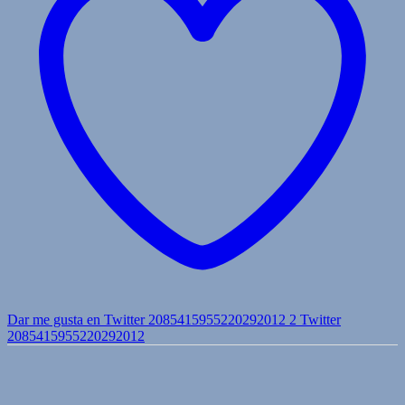
Dar me gusta en Twitter 2085415955220292012
2
Twitter
2085415955220292012