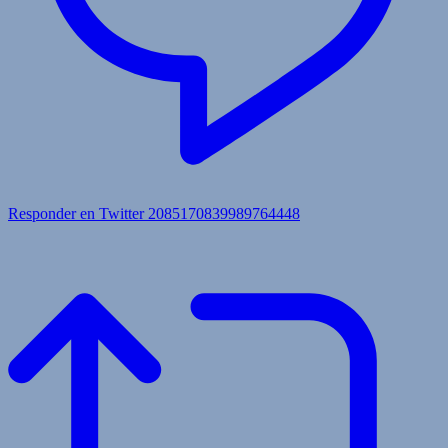
Responder en Twitter 2085170839989764448