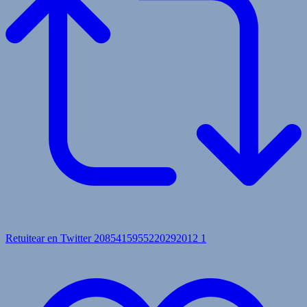
Retuitear en Twitter 2085415955220292012
1