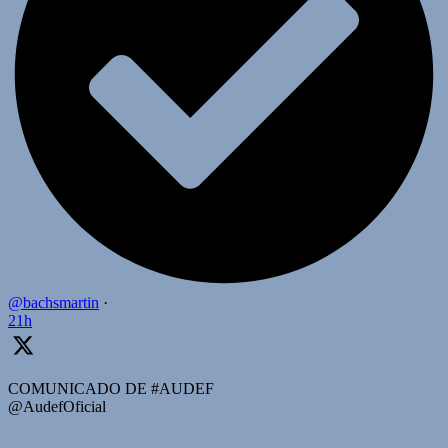
@bachsmartin
·
21h
COMUNICADO DE #AUDEF
@AudefOficial