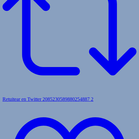
Retuitear en Twitter 2085230589880254887
2