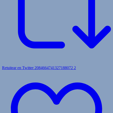
Retuitear en Twitter 2084664741327188072
2