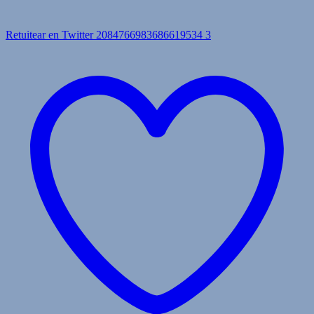
Retuitear en Twitter 2084766983686619534
3