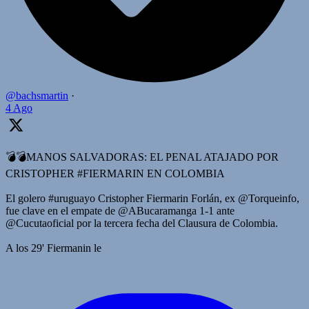
@bachsmartin
·
4 Ago
💣💣MANOS SALVADORAS: EL PENAL ATAJADO POR
CRISTOPHER #FIERMARIN EN COLOMBIA
El golero #uruguayo Cristopher Fiermarin Forlán, ex @Torqueinfo,
fue clave en el empate de @ABucaramanga 1-1 ante
@Cucutaoficial por la tercera fecha del Clausura de Colombia.
A los 29' Fiermanin le