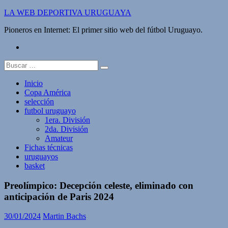
Saltar
LA WEB DEPORTIVA URUGUAYA
al
Pioneros en Internet: El primer sitio web del fútbol Uruguayo.
contenido
twitter
Buscar:
Inicio
Copa América
selección
futbol uruguayo
1era. División
2da. División
Amateur
Fichas técnicas
uruguayos
basket
Preolímpico: Decepción celeste, eliminado con
anticipación de Paris 2024
30/01/2024
Martin Bachs