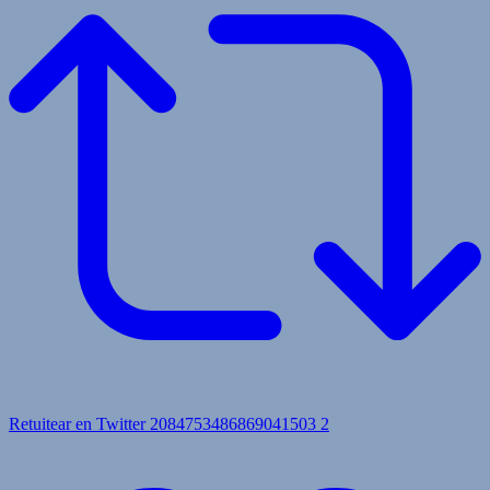
Retuitear en Twitter 2084753486869041503
2