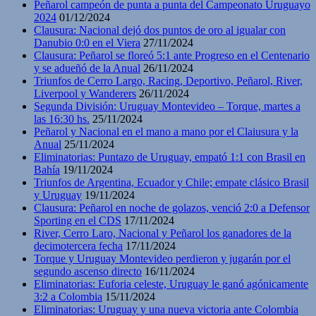
Peñarol campeón de punta a punta del Campeonato Uruguayo
2024
01/12/2024
Clausura: Nacional dejó dos puntos de oro al igualar con
Danubio 0:0 en el Viera
27/11/2024
Clausura: Peñarol se floreó 5:1 ante Progreso en el Centenario
y se adueñó de la Anual
26/11/2024
Triunfos de Cerro Largo, Racing, Deportivo, Peñarol, River,
Liverpool y Wanderers
26/11/2024
Segunda División: Uruguay Montevideo – Torque, martes a
las 16:30 hs.
25/11/2024
Peñarol y Nacional en el mano a mano por el Claiusura y la
Anual
25/11/2024
Eliminatorias: Puntazo de Uruguay, empató 1:1 con Brasil en
Bahía
19/11/2024
Triunfos de Argentina, Ecuador y Chile; empate clásico Brasil
y Uruguay
19/11/2024
Clausura: Peñarol en noche de golazos, venció 2:0 a Defensor
Sporting en el CDS
17/11/2024
River, Cerro Laro, Nacional y Peñarol los ganadores de la
decimotercera fecha
17/11/2024
Torque y Uruguay Montevideo perdieron y jugarán por el
segundo ascenso directo
16/11/2024
Eliminatorias: Euforia celeste, Uruguay le ganó agónicamente
3:2 a Colombia
15/11/2024
Eliminatorias: Uruguay y una nueva victoria ante Colombia