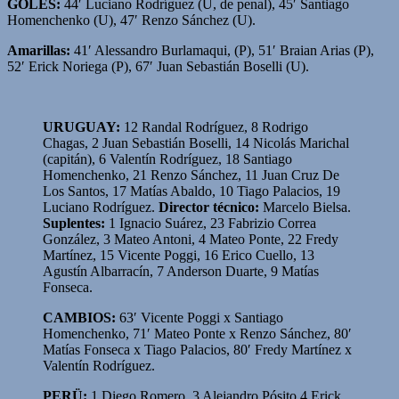
GOLES:
44′ Luciano Rodríguez (U, de penal), 45′ Santiago
Homenchenko (U), 47′ Renzo Sánchez (U).
Amarillas:
41′
Alessandro Burlamaqui, (P),
51′ Braian Arias (P),
52′ Erick Noriega (P), 67′ Juan Sebastián Boselli (U).
URUGUAY:
12 Randal Rodríguez, 8 Rodrigo
Chagas, 2 Juan Sebastián Boselli, 14 Nicolás Marichal
(capitán), 6 Valentín Rodríguez, 18 Santiago
Homenchenko, 21 Renzo Sánchez, 11 Juan Cruz De
Los Santos, 17 Matías Abaldo, 10 Tiago Palacios, 19
Luciano Rodríguez.
Director técnico:
Marcelo Bielsa.
Suplentes:
1 Ignacio Suárez, 23 Fabrizio Correa
González, 3 Mateo Antoni, 4 Mateo Ponte, 22 Fredy
Martínez, 15 Vicente Poggi, 16 Erico Cuello, 13
Agustín Albarracín, 7 Anderson Duarte, 9 Matías
Fonseca.
CAMBIOS:
63′ Vicente Poggi x Santiago
Homenchenko, 71′ Mateo Ponte x Renzo Sánchez, 80′
Matías Fonseca x Tiago Palacios, 80′ Fredy Martínez x
Valentín Rodríguez.
PERÜ:
1 Diego Romero, 3 Alejandro Pósito 4 Erick