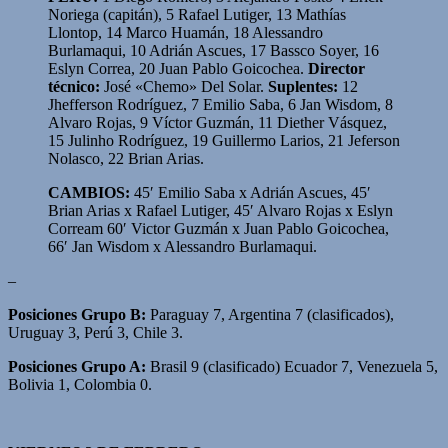
Noriega (capitán), 5 Rafael Lutiger, 13 Mathías
Llontop, 14 Marco Huamán, 18 Alessandro
Burlamaqui, 10 Adrián Ascues, 17 Bassco Soyer, 16
Eslyn Correa, 20 Juan Pablo Goicochea.
Director
técnico:
José «Chemo» Del Solar.
Suplentes:
12
Jhefferson Rodríguez, 7 Emilio Saba, 6 Jan Wisdom, 8
Alvaro Rojas, 9 Víctor Guzmán, 11 Diether Vásquez,
15 Julinho Rodríguez, 19 Guillermo Larios, 21 Jeferson
Nolasco, 22 Brian Arias.
CAMBIOS:
45′
Emilio Saba x Adrián Ascues, 45′
Brian Arias x Rafael Lutiger, 45′ Alvaro Rojas x Eslyn
Corream 60′ Victor Guzmán x Juan Pablo Goicochea,
66′ Jan Wisdom x Alessandro Burlamaqui.
–
Posiciones Grupo B:
Paraguay 7, Argentina 7 (clasificados),
Uruguay 3, Perú 3, Chile 3.
Posiciones Grupo A:
Brasil 9 (clasificado) Ecuador 7, Venezuela 5,
Bolivia 1, Colombia 0.