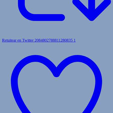
Retuitear en Twitter 2084802788811280835
1