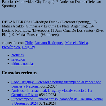
Palacios (Montevideo City Torque), 7-Anderson Duarte (Defensor
Sporting)
DELANTEROS:
13-Rodrigo Dudok (Defensor Sporting), 17-
Matías Abaldo (Gimnasia y Esgrima La Plata, Argentina), 19-
Luciano Rodríguez (Liverpool), 11-Juan Cruz De Los Santos (River
Plate), 9- Matías Fonseca (Wanderers).
etiquetado con
Chile
,
Luciano Rodríguez
,
Marcelo Bielsa
,
Preolímpico
,
Uruguay
Noticias
selección
ultimas noticias
Entradas recientes
Copa Uruguay: Defensor Sporting tricampeón al vencer por
penales a Nacional
06/12/2024
Amistoso Internacional: Uruguay «local» venció 2:1 a
Gremio en Rivera
05/12/2024
Supercampeón : Peñarol arrasó, campeón de Clausura, Anual
y Uruguayo 2024
02/12/2024