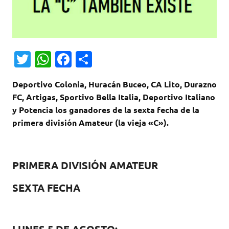
T
W
Fa
C
w
h
c
o
Deportivo Colonia, Huracán Buceo, CA Lito, Durazno
it
at
e
m
FC, Artigas, Sportivo Bella Italia, Deportivo Italiano
te
s
b
p
y Potencia los ganadores de la sexta fecha de la
r
A
o
ar
primera división Amateur (la vieja «C»).
p
o
ti
p
k
r
PRIMERA DIVISIÓN AMATEUR
SEXTA FECHA