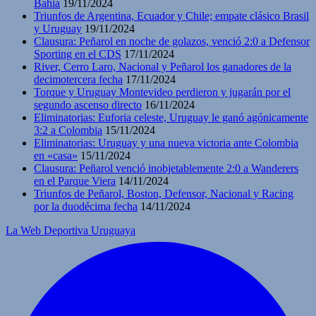
Bahía
19/11/2024
Triunfos de Argentina, Ecuador y Chile; empate clásico Brasil
y Uruguay
19/11/2024
Clausura: Peñarol en noche de golazos, venció 2:0 a Defensor
Sporting en el CDS
17/11/2024
River, Cerro Laro, Nacional y Peñarol los ganadores de la
decimotercera fecha
17/11/2024
Torque y Uruguay Montevideo perdieron y jugarán por el
segundo ascenso directo
16/11/2024
Eliminatorias: Euforia celeste, Uruguay le ganó agónicamente
3:2 a Colombia
15/11/2024
Eliminatorias: Uruguay y una nueva victoria ante Colombia
en «casa»
15/11/2024
Clausura: Peñarol venció inobjetablemente 2:0 a Wanderers
en el Parque Viera
14/11/2024
Triunfos de Peñarol, Boston, Defensor, Nacional y Racing
por la duodécima fecha
14/11/2024
La Web Deportiva Uruguaya