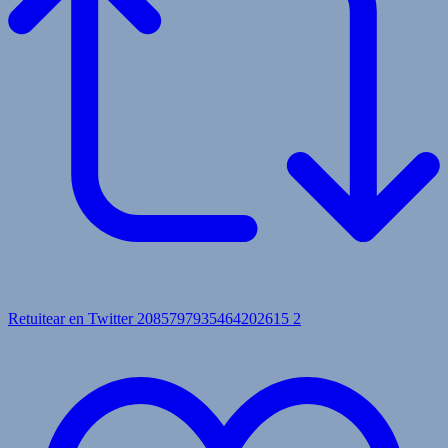
Retuitear en Twitter 2085797935464202615
2