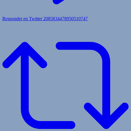
Responder en Twitter 2085834478950510747