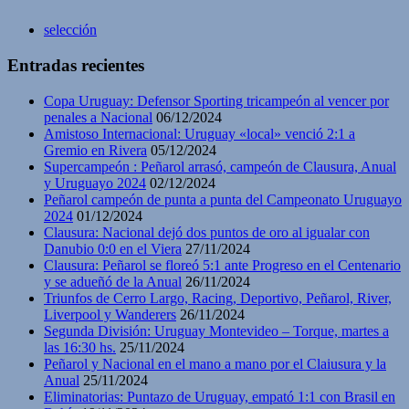
selección
Entradas recientes
Copa Uruguay: Defensor Sporting tricampeón al vencer por
penales a Nacional
06/12/2024
Amistoso Internacional: Uruguay «local» venció 2:1 a
Gremio en Rivera
05/12/2024
Supercampeón : Peñarol arrasó, campeón de Clausura, Anual
y Uruguayo 2024
02/12/2024
Peñarol campeón de punta a punta del Campeonato Uruguayo
2024
01/12/2024
Clausura: Nacional dejó dos puntos de oro al igualar con
Danubio 0:0 en el Viera
27/11/2024
Clausura: Peñarol se floreó 5:1 ante Progreso en el Centenario
y se adueñó de la Anual
26/11/2024
Triunfos de Cerro Largo, Racing, Deportivo, Peñarol, River,
Liverpool y Wanderers
26/11/2024
Segunda División: Uruguay Montevideo – Torque, martes a
las 16:30 hs.
25/11/2024
Peñarol y Nacional en el mano a mano por el Claiusura y la
Anual
25/11/2024
Eliminatorias: Puntazo de Uruguay, empató 1:1 con Brasil en