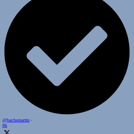
@bachsmartin
·
8h