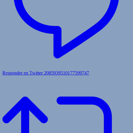
Responder en Twitter 2085939510177599747