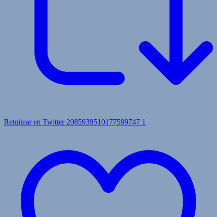
Retuitear en Twitter 2085939510177599747
1