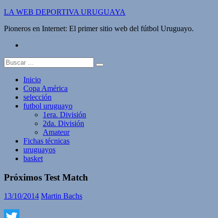
Saltar
LA WEB DEPORTIVA URUGUAYA
al
Pioneros en Internet: El primer sitio web del fútbol Uruguayo.
contenido
twitter
Buscar:
Inicio
Copa América
selección
futbol uruguayo
1era. División
2da. División
Amateur
Fichas técnicas
uruguayos
basket
Próximos Test Match
13/10/2014
Martin Bachs