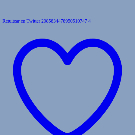
Retuitear en Twitter 2085834478950510747
4