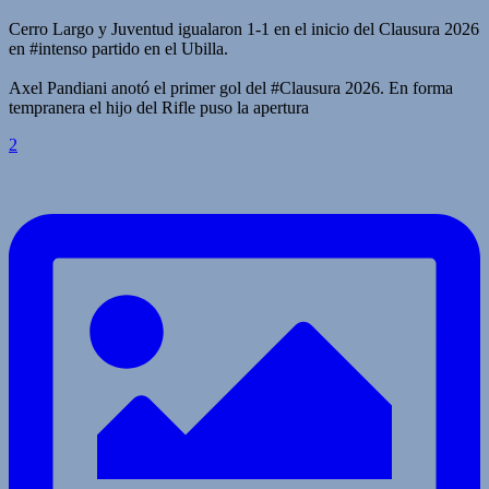
Cerro Largo y Juventud igualaron 1-1 en el inicio del Clausura 2026
en #intenso partido en el Ubilla.
Axel Pandiani anotó el primer gol del #Clausura 2026. En forma
tempranera el hijo del Rifle puso la apertura
2