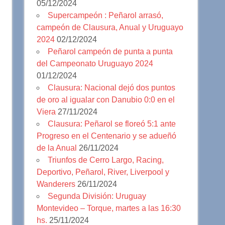
05/12/2024
Supercampeón : Peñarol arrasó,
campeón de Clausura, Anual y Uruguayo
2024
02/12/2024
Peñarol campeón de punta a punta
del Campeonato Uruguayo 2024
01/12/2024
Clausura: Nacional dejó dos puntos
de oro al igualar con Danubio 0:0 en el
Viera
27/11/2024
Clausura: Peñarol se floreó 5:1 ante
Progreso en el Centenario y se adueñó
de la Anual
26/11/2024
Triunfos de Cerro Largo, Racing,
Deportivo, Peñarol, River, Liverpool y
Wanderers
26/11/2024
Segunda División: Uruguay
Montevideo – Torque, martes a las 16:30
hs.
25/11/2024