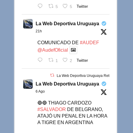
5
5
Twitter
La Web Deportiva Uruguaya
21h
COMUNICADO DE
#AUDEF
@AudefOficial
1
2
Twitter
La Web Deportiva Uruguaya Retuiteado
La Web Deportiva Uruguaya
6 Ago
🔵🔵 THIAGO CARDOZO
#SALVADOR
DE BELGRANO,
ATAJÓ UN PENAL EN LA HORA
A TIGRE EN ARGENTINA