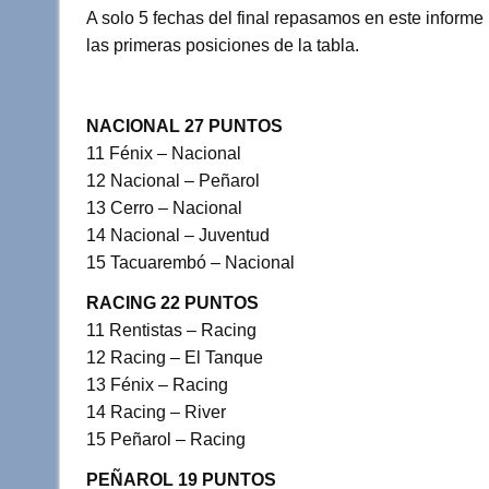
A solo 5 fechas del final repasamos en este informe
tt
at
c
m
las primeras posiciones de la tabla.
er
s
e
p
A
b
ar
NACIONAL 27 PUNTOS
p
o
tir
11 Fénix – Nacional
p
o
12 Nacional – Peñarol
k
13 Cerro – Nacional
14 Nacional – Juventud
15 Tacuarembó – Nacional
RACING 22 PUNTOS
11 Rentistas – Racing
12 Racing – El Tanque
13 Fénix – Racing
14 Racing – River
15 Peñarol – Racing
PEÑAROL 19 PUNTOS