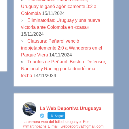
Uruguay le ganó agónicamente 3:2 a
Colombia
15/11/2024
Eliminatorias: Uruguay y una nueva
victoria ante Colombia en «casa»
15/11/2024
Clausura: Peñarol venció
inobjetablemente 2:0 a Wanderers en el
Parque Viera
14/11/2024
Triunfos de Peñarol, Boston, Defensor,
Nacional y Racing por la duodécima
fecha
14/11/2024
La Web Deportiva Uruguaya
Seguir
La primera web del fútbol uruguayo. Por
@martinbachs E mail: webdeportiva@gmail.com