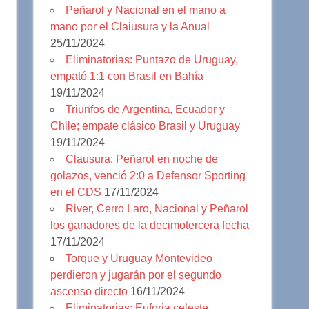
Peñarol y Nacional en el mano a
mano por el Claiusura y la Anual
25/11/2024
Eliminatorias: Puntazo de Uruguay,
empató 1:1 con Brasil en Bahía
19/11/2024
Triunfos de Argentina, Ecuador y
Chile; empate clásico Brasil y Uruguay
19/11/2024
Clausura: Peñarol en noche de
golazos, venció 2:0 a Defensor Sporting
en el CDS
17/11/2024
River, Cerro Laro, Nacional y Peñarol
los ganadores de la decimotercera fecha
17/11/2024
Torque y Uruguay Montevideo
perdieron y jugarán por el segundo
ascenso directo
16/11/2024
Eliminatorias: Euforia celeste,