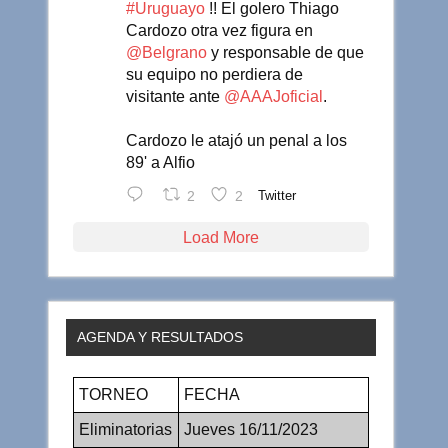
#Uruguayo
!! El golero Thiago
Cardozo otra vez figura en
@Belgrano
y responsable de que
su equipo no perdiera de
visitante ante
@AAAJoficial
.
Cardozo le atajó un penal a los
89' a Alfio
2
2
Twitter
Load More
AGENDA Y RESULTADOS
TORNEO
FECHA
Eliminatorias
Jueves 16/11/2023