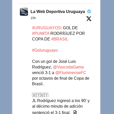
La Web Deportiva Uruguaya
15h
#URUGUAYOS
: GOL DE
#PUMITA
RODRÍGUEZ POR
COPA DE
#BRASIL
#Goluruguayo
Con un gol de José Luis
Rodríguez,
@VascodaGama
venció 3-1 a
@FluminenseFC
por octavos de final de Copa de
Brasil.
🇺🇾🇺🇾
JL Rodríguez ingresó a los 90' y
al décimo minuto de adición
sentenció el 3-1 final.