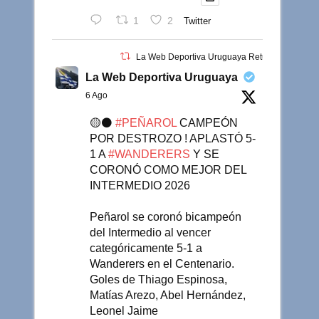
1
2
Twitter
La Web Deportiva Uruguaya Retuiteado
La Web Deportiva Uruguaya
6 Ago
🟡⚫️
#PEÑAROL
CAMPEÓN
POR DESTROZO ! APLASTÓ 5-
1 A
#WANDERERS
Y SE
CORONÓ COMO MEJOR DEL
INTERMEDIO 2026
Peñarol se coronó bicampeón
del Intermedio al vencer
categóricamente 5-1 a
Wanderers en el Centenario.
Goles de Thiago Espinosa,
Matías Arezo, Abel Hernández,
Leonel Jaime