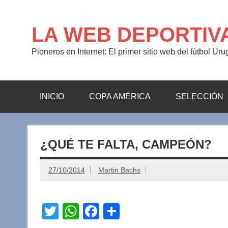
Saltar
al
contenido
LA WEB DEPORTIV
Pioneros en Internet: El primer sitio web del fútbol Ur
INICIO
COPA AMÉRICA
SELECCIÓN
¿QUÉ TE FALTA, CAMPEÓN?
27/10/2014
Martin Bachs
T
W
F
C
wi
h
a
o