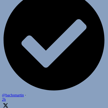
@bachsmartin
·
2h