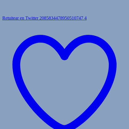
Retuitear en Twitter 2085834478950510747
4