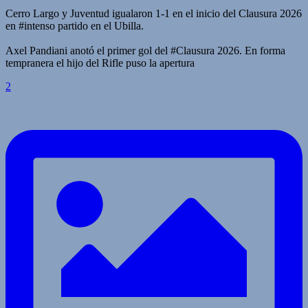
Cerro Largo y Juventud igualaron 1-1 en el inicio del Clausura 2026
en #intenso partido en el Ubilla.
Axel Pandiani anotó el primer gol del #Clausura 2026. En forma
tempranera el hijo del Rifle puso la apertura
2