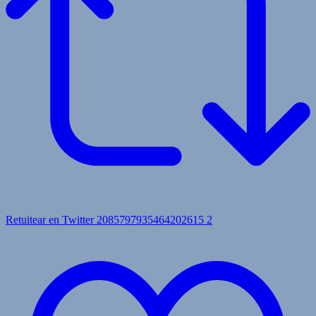
Retuitear en Twitter 2085797935464202615
2