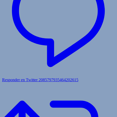
Responder en Twitter 2085797935464202615