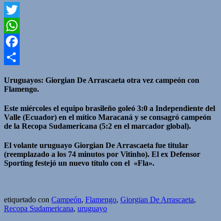
Twitter
WhatsApp
Facebook
Compartir
Uruguayos: Giorgian De Arrascaeta otra vez campeón con
Flamengo.
Este miércoles el equipo brasileño goleó 3:0 a Independiente del
Valle (Ecuador) en el mítico Maracaná y se consagró campeón
de la Recopa Sudamericana (5:2 en el marcador global).
El volante uruguayo Giorgian De Arrascaeta fue titular
(reemplazado a los 74 minutos por Vitinho). El ex Defensor
Sporting festejó un nuevo título con el «Fla».
etiquetado con
Campeón
,
Flamengo
,
Giorgian De Arrascaeta
,
Recopa Sudamericana
,
uruguayo