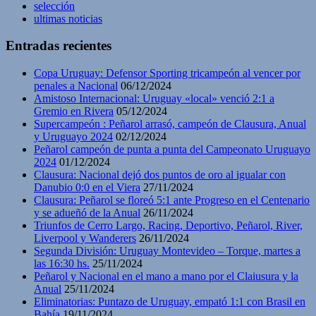
selección
ultimas noticias
Entradas recientes
Copa Uruguay: Defensor Sporting tricampeón al vencer por
penales a Nacional
06/12/2024
Amistoso Internacional: Uruguay «local» venció 2:1 a
Gremio en Rivera
05/12/2024
Supercampeón : Peñarol arrasó, campeón de Clausura, Anual
y Uruguayo 2024
02/12/2024
Peñarol campeón de punta a punta del Campeonato Uruguayo
2024
01/12/2024
Clausura: Nacional dejó dos puntos de oro al igualar con
Danubio 0:0 en el Viera
27/11/2024
Clausura: Peñarol se floreó 5:1 ante Progreso en el Centenario
y se adueñó de la Anual
26/11/2024
Triunfos de Cerro Largo, Racing, Deportivo, Peñarol, River,
Liverpool y Wanderers
26/11/2024
Segunda División: Uruguay Montevideo – Torque, martes a
las 16:30 hs.
25/11/2024
Peñarol y Nacional en el mano a mano por el Claiusura y la
Anual
25/11/2024
Eliminatorias: Puntazo de Uruguay, empató 1:1 con Brasil en
Bahía
19/11/2024