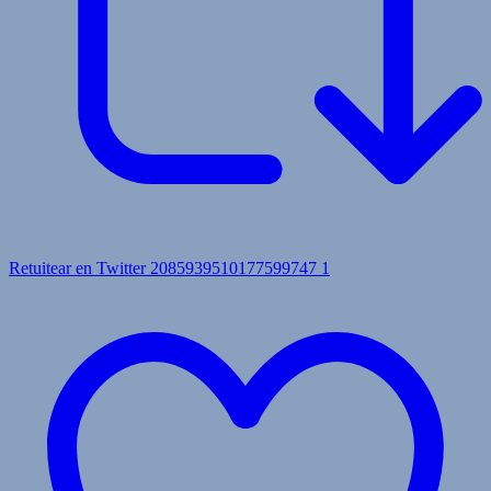
Retuitear en Twitter 2085939510177599747
1