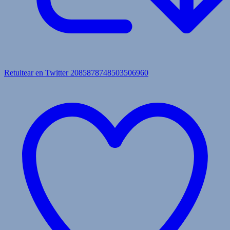
Retuitear en Twitter 2085878748503506960