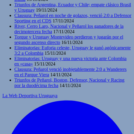
Triunfos de Argentina, Ecuador y Chile; empate clásico Brasil
y Uruguay
19/11/2024
Clausura: Peñarol en noche de golazos, venció 2:0 a Defensor
Sporting en el CDS
17/11/2024
River, Cerro Laro, Nacional y Peñarol los ganadores de la
decimotercera fecha
17/11/2024
Torque y Uruguay Montevideo perdieron y jugarán por el
segundo ascenso directo
16/11/2024
Eliminatorias: Euforia celeste, Uruguay le ganó agónicamente
3:2 a Colombia
15/11/2024
Eliminatorias: Uruguay y una nueva victoria ante Colombia
en «casa»
15/11/2024
Clausura: Peñarol venció inobjetablemente 2:0 a Wanderers
en el Parque Viera
14/11/2024
Triunfos de Peñarol, Boston, Defensor, Nacional y Racing
por la duodécima fecha
14/11/2024
La Web Deportiva Uruguaya