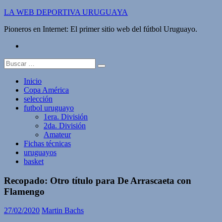
Saltar
LA WEB DEPORTIVA URUGUAYA
al
Pioneros en Internet: El primer sitio web del fútbol Uruguayo.
contenido
twitter
Buscar:
Inicio
Copa América
selección
futbol uruguayo
1era. División
2da. División
Amateur
Fichas técnicas
uruguayos
basket
Recopado: Otro título para De Arrascaeta con
Flamengo
27/02/2020
Martin Bachs