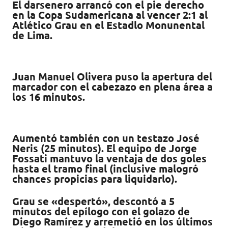
El darsenero arrancó con el pie derecho
it
at
e
m
en la Copa Sudamericana al vencer 2:1 al
te
s
b
p
Atlético Grau en el Estadlo Monunental
de Lima.
r
A
o
ar
p
o
ti
p
k
r
Juan Manuel Olivera puso la apertura del
marcador con el cabezazo en plena área a
los 16 minutos.
Aumentó también con un testazo José
Neris (25 minutos). El equipo de Jorge
Fossati mantuvo la ventaja de dos goles
hasta el tramo final (inclusive malogró
chances propicias para liquidarlo).
Grau se «despertó», descontó a 5
minutos del epílogo con el golazo de
Diego Ramírez y arremetió en los últimos