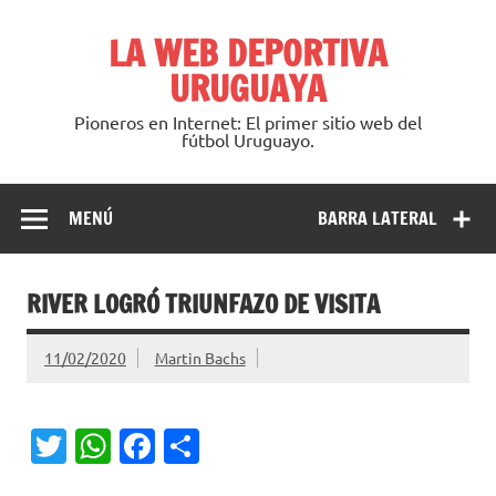
Saltar
al
LA WEB DEPORTIVA
contenido
URUGUAYA
Pioneros en Internet: El primer sitio web del
fútbol Uruguayo.
MENÚ
BARRA LATERAL
RIVER LOGRÓ TRIUNFAZO DE VISITA
11/02/2020
Martin Bachs
T
W
Fa
C
w
h
c
o