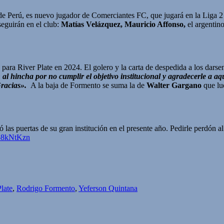
 de Perú, es nuevo jugador de Comerciantes FC, que jugará en la Liga 2
seguirán en el club:
Matías Velázquez, Mauricio Affonso,
el argentin
para River Plate en 2024. El golero y la carta de despedida a los darse
ón al hincha por no cumplir el objetivo institucional y agradecerle a
 Gracias».
A la baja de Formento se suma la de
Walter Gargano
que lu
 las puertas de su gran institución en el presente año. Pedirle perdón al
Cp8kNtKzn
late
,
Rodrigo Formento
,
Yeferson Quintana