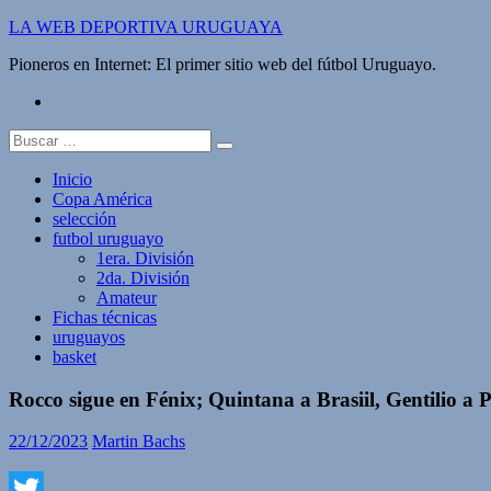
Saltar
LA WEB DEPORTIVA URUGUAYA
al
Pioneros en Internet: El primer sitio web del fútbol Uruguayo.
contenido
twitter
Buscar:
Inicio
Copa América
selección
futbol uruguayo
1era. División
2da. División
Amateur
Fichas técnicas
uruguayos
basket
Rocco sigue en Fénix; Quintana a Brasiil, Gentilio a 
22/12/2023
Martin Bachs