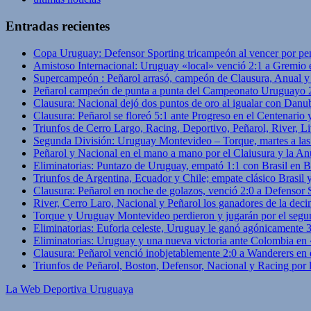
Entradas recientes
Copa Uruguay: Defensor Sporting tricampeón al vencer por pe
Amistoso Internacional: Uruguay «local» venció 2:1 a Gremio 
Supercampeón : Peñarol arrasó, campeón de Clausura, Anual 
Peñarol campeón de punta a punta del Campeonato Uruguayo 
Clausura: Nacional dejó dos puntos de oro al igualar con Danub
Clausura: Peñarol se floreó 5:1 ante Progreso en el Centenario 
Triunfos de Cerro Largo, Racing, Deportivo, Peñarol, River, L
Segunda División: Uruguay Montevideo – Torque, martes a las
Peñarol y Nacional en el mano a mano por el Claiusura y la An
Eliminatorias: Puntazo de Uruguay, empató 1:1 con Brasil en B
Triunfos de Argentina, Ecuador y Chile; empate clásico Brasil
Clausura: Peñarol en noche de golazos, venció 2:0 a Defensor
River, Cerro Laro, Nacional y Peñarol los ganadores de la deci
Torque y Uruguay Montevideo perdieron y jugarán por el segu
Eliminatorias: Euforia celeste, Uruguay le ganó agónicamente 
Eliminatorias: Uruguay y una nueva victoria ante Colombia en
Clausura: Peñarol venció inobjetablemente 2:0 a Wanderers en 
Triunfos de Peñarol, Boston, Defensor, Nacional y Racing por
La Web Deportiva Uruguaya