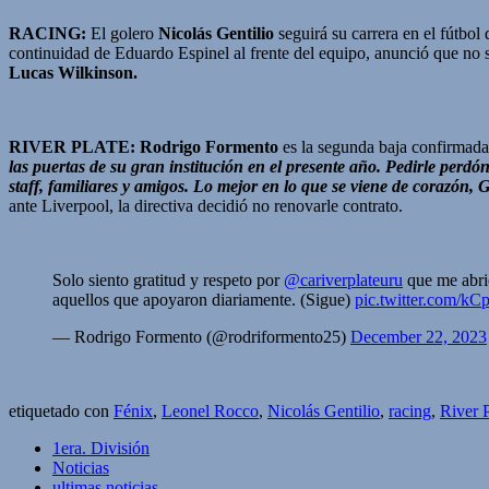
RACING:
El golero
Nicolás Gentilio
seguirá su carrera en el fútbol
continuidad de Eduardo Espinel al frente del equipo, anunció que no 
Lucas Wilkinson.
RIVER PLATE:
Rodrigo Formento
es la segunda baja confirmada 
las puertas de su gran institución en el presente año. Pedirle perd
staff, familiares y amigos. Lo mejor en lo que se viene de corazón,
ante Liverpool, la directiva decidió no renovarle contrato.
Solo siento gratitud y respeto por
@cariverplateuru
que me abrió
aquellos que apoyaron diariamente. (Sigue)
pic.twitter.com/k
— Rodrigo Formento (@rodriformento25)
December 22, 2023
etiquetado con
Fénix
,
Leonel Rocco
,
Nicolás Gentilio
,
racing
,
River P
1era. División
Noticias
ultimas noticias