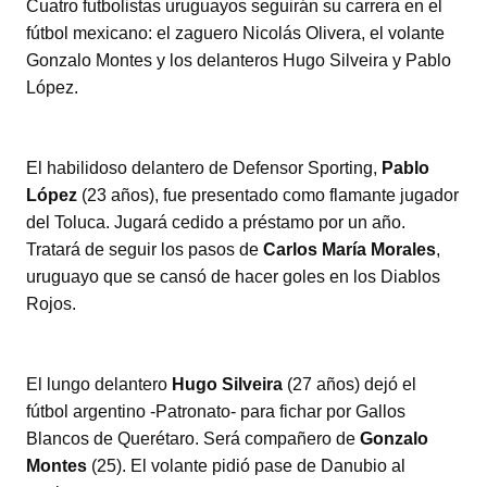
Cuatro futbolistas uruguayos seguirán su carrera en el
tt
at
c
m
fútbol mexicano: el zaguero Nicolás Olivera, el volante
er
s
e
p
Gonzalo Montes y los delanteros Hugo Silveira y Pablo
A
b
ar
López.
p
o
tir
p
o
El habilidoso delantero de Defensor Sporting,
Pablo
k
López
(23 años), fue presentado como flamante jugador
del Toluca. Jugará cedido a préstamo por un año.
Tratará de seguir los pasos de
Carlos María Morales
,
uruguayo que se cansó de hacer goles en los Diablos
Rojos.
El lungo delantero
Hugo Silveira
(27 años) dejó el
fútbol argentino -Patronato- para fichar por Gallos
Blancos de Querétaro. Será compañero de
Gonzalo
Montes
(25). El volante pidió pase de Danubio al