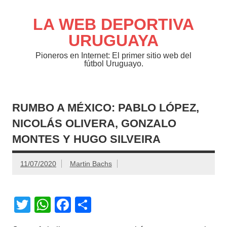
Saltar
al
contenido
LA WEB DEPORTIVA
URUGUAYA
Pioneros en Internet: El primer sitio web del
fútbol Uruguayo.
RUMBO A MÉXICO: PABLO LÓPEZ,
NICOLÁS OLIVERA, GONZALO
MONTES Y HUGO SILVEIRA
11/07/2020
Martin Bachs
T
W
F
C
wi
h
a
o