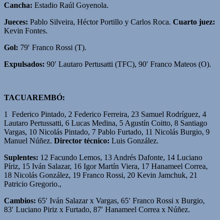
Cancha:
Estadio Raúl Goyenola.
Jueces:
Pablo Silveira, Héctor Portillo y Carlos Roca.
Cuarto juez:
Kevin Fontes.
Gol:
79′ Franco Rossi (T).
Expulsados:
90′ Lautaro Pertusatti (TFC), 90′ Franco Mateos (O).
TACUAREMBÓ:
1 Federico Pintado, 2 Federico Ferreira, 23 Samuel Rodríguez, 4
Lautaro Pertussatti, 6 Lucas Medina, 5 Agustín Coitto, 8 Santiago
Vargas, 10 Nicolás Pintado, 7 Pablo Furtado, 11 Nicolás Burgio, 9
Manuel Núñez.
Director técnico:
Luis González.
Suplentes:
12 Facundo Lemos, 13 Andrés Dafonte, 14 Luciano
Píriz, 15 Iván Salazar, 16 Igor Martín Viera, 17 Hanameel Correa,
18 Nicolás González, 19 Franco Rossi, 20 Kevin Jamchuk, 21
Patricio Gregorio.,
Cambios:
65′ Iván Salazar x Vargas, 65′ Franco Rossi x Burgio,
83′ Luciano Piriz x Furtado, 87′ Hanameel Correa x Núñez.