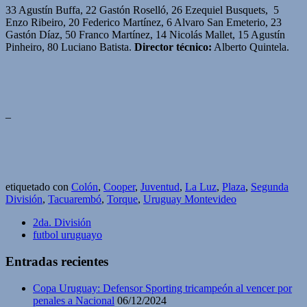
33 Agustín Buffa, 22 Gastón Roselló, 26 Ezequiel Busquets, 5
Enzo Ribeiro, 20 Federico Martínez, 6 Alvaro San Emeterio, 23
Gastón Díaz, 50 Franco Martínez, 14 Nicolás Mallet, 15 Agustín
Pinheiro, 80 Luciano Batista.
Director técnico:
Alberto Quintela.
–
etiquetado con
Colón
,
Cooper
,
Juventud
,
La Luz
,
Plaza
,
Segunda
División
,
Tacuarembó
,
Torque
,
Uruguay Montevideo
2da. División
futbol uruguayo
Entradas recientes
Copa Uruguay: Defensor Sporting tricampeón al vencer por
penales a Nacional
06/12/2024