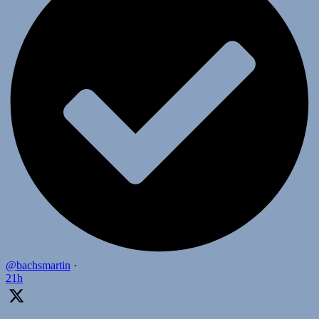
@bachsmartin
·
21h