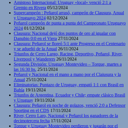
Amistoso Internacional: Uruguay «local» venció 2:1 a
Gremio en Rivera
05/12/2024
Supercampeón : Peñarol arrasó, campeón de Clausura, Anual
y Uruguayo 2024
02/12/2024
Peñarol campeón de punta a punta del Campeonato Uruguayo
2024
01/12/2024
Clausura: Nacional dejó dos puntos de oro al igualar con
Danubio 0:0 en el Viera
27/11/2024
Clausura: Peñarol se floreó 5:1 ante Progreso en el Centenario
y se adueñó de la Anual
26/11/2024
Triunfos de Cerro Largo, Racing, Deportivo, Peñarol, River,
Liverpool y Wanderers
26/11/2024
Segunda División: Uruguay Montevideo – Torque, martes a
las 16:30 hs.
25/11/2024
Peñarol y Nacional en el mano a mano por el Claiusura y la
Anual
25/11/2024
Eliminatorias: Puntazo de Uruguay, empató 1:1 con Brasil en
Bahía
19/11/2024
Triunfos de Argentina, Ecuador y Chile; empate clásico Brasil
y Uruguay
19/11/2024
Clausura: Peñarol en noche de golazos, venció 2:0 a Defensor
Sporting en el CDS
17/11/2024
River, Cerro Laro, Nacional y Peñarol los ganadores de la
decimotercera fecha
17/11/2024
Torque y Uruguay Montevideo perdieron y jugarán por el