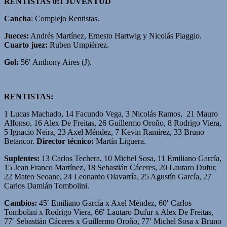
RENTISTAS 0:1 JUVENTUD
Cancha
: Complejo Rentistas.
Jueces:
Andrés Martínez, Ernesto Hartwig y Nicolás Piaggio.
Cuarto juez:
Ruben Umpiérrez.
Gol:
56′ Anthony Aires (J).
RENTISTAS:
1 Lucas Machado, 14 Facundo Vega, 3 Nicolás Ramos, 21 Mauro
Alfonso, 16 Alex De Freitas, 26 Guillermo Oroño, 8 Rodrigo Viera,
5 Ignacio Neira, 23 Axel Méndez, 7 Kevin Ramírez, 33 Bruno
Betancor.
Director técnico:
Martín Liguera.
Suplentes:
13 Carlos Techera, 10 Michel Sosa, 11 Emiliano García,
15 Jean Franco Martínez, 18 Sebastián Cáceres, 20 Lautaro Dufur,
22 Mateo Seoane, 24 Leonardo Olavarría, 25 Agustín García, 27
Carlos Damián Tombolini.
Cambios:
45′ Emiliano García x Axel Méndez, 60′ Carlos
Tombolini x Rodrigo Viera, 66′ Lautaro Dufur x Alex De Freitas,
77′ Sebastián Cáceres x Guillermo Oroño, 77′ Michel Sosa x Bruno