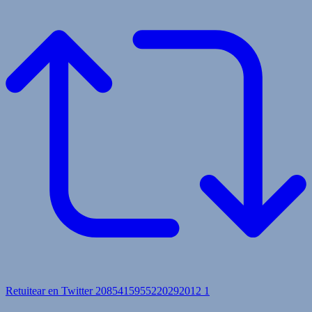
Retuitear en Twitter 2085415955220292012
1