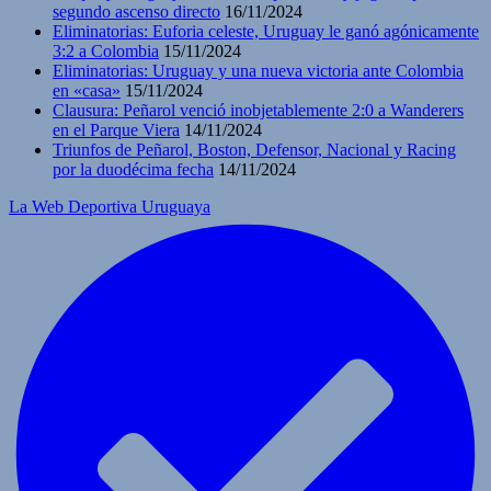
segundo ascenso directo
16/11/2024
Eliminatorias: Euforia celeste, Uruguay le ganó agónicamente
3:2 a Colombia
15/11/2024
Eliminatorias: Uruguay y una nueva victoria ante Colombia
en «casa»
15/11/2024
Clausura: Peñarol venció inobjetablemente 2:0 a Wanderers
en el Parque Viera
14/11/2024
Triunfos de Peñarol, Boston, Defensor, Nacional y Racing
por la duodécima fecha
14/11/2024
La Web Deportiva Uruguaya