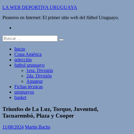
Saltar
LA WEB DEPORTIVA URUGUAYA
al
Pioneros en Internet: El primer sitio web del fútbol Uruguayo.
contenido
twitter
Buscar:
Inicio
Copa América
selección
futbol uruguayo
1era. División
2da. División
Amateur
Fichas técnicas
uruguayos
basket
Triunfos de La Luz, Torque, Juventud,
Tacuarembó, Plaza y Cooper
11/08/2024
Martin Bachs