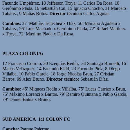
Facundo Umpiérrez, 18 Jefferson Troya, 11 Carlos Da Rosa, 10
Gerónimo Plada, 16 Sebastián Cal, 15 Ignacio Chocho, 31 Marcelo
Tabárez, 9 Matías Britos.
Director técnico:
Carlos Aguiar.
Cambios
: 37′ Mathías Tellechea x Díaz, 56′ Mariano Aguilera x
Tabárez, 56′ Luis Machado x Gerónimo Plada, 72′ Rafael Martínez
x Troya, 72′ Máximo Plada x Da Rosa.
PLAZA COLONIA:
12 Francisco Coirolo, 20 Ezequías Redín, 24 Santiago Brunelli, 16
Matías Velázquez, 14 Facundo Kidd, 23 Facundo Píriz, 8 Diego
Villalba, 10 Pablo García, 18 Jorge Nicolás Brun, 27 Cristian
Barros, 99 Alex Bruno.
Director técnico:
Sebastián Díaz.
Cambios:
45′ Miqueas Redín x Villalba, 75′ Lucas Carrizo x Brun,
75′ Máximo Lorenzi x Barros, 79′ Ramiro Quintana x Pablo García,
79′ Daniel Bahía x Bruno.
SUD AMÉRICA 1:1 COLÓN FC
Cancha:
Parque Palermo.