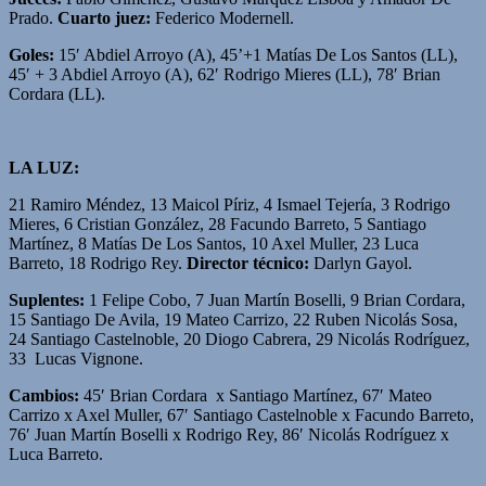
Prado.
Cuarto juez:
Federico Modernell.
Goles:
15′ Abdiel Arroyo (A), 45’+1 Matías De Los Santos (LL),
45′ + 3 Abdiel Arroyo (A), 62′ Rodrigo Mieres (LL), 78′ Brian
Cordara (LL).
LA LUZ:
21 Ramiro Méndez, 13 Maicol Píriz, 4 Ismael Tejería, 3 Rodrigo
Mieres, 6 Cristian González, 28 Facundo Barreto, 5 Santiago
Martínez, 8 Matías De Los Santos, 10 Axel Muller, 23 Luca
Barreto, 18 Rodrigo Rey.
Director técnico:
Darlyn Gayol.
Suplentes:
1 Felipe Cobo, 7 Juan Martín Boselli, 9 Brian Cordara,
15 Santiago De Avila, 19 Mateo Carrizo, 22 Ruben Nicolás Sosa,
24 Santiago Castelnoble, 20 Diogo Cabrera, 29 Nicolás Rodríguez,
33 Lucas Vignone.
Cambios:
45′ Brian Cordara x Santiago Martínez, 67′ Mateo
Carrizo x Axel Muller, 67′ Santiago Castelnoble x Facundo Barreto,
76′ Juan Martín Boselli x Rodrigo Rey, 86′ Nicolás Rodríguez x
Luca Barreto.