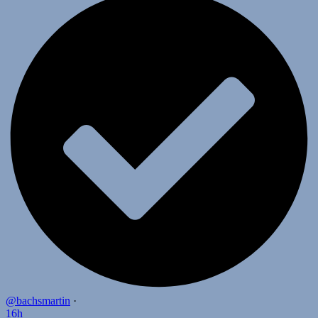
@bachsmartin
·
16h