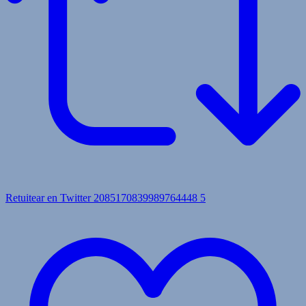
Retuitear en Twitter 2085170839989764448
5