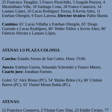
25 Francisco Tinaglini, 5 Franco Pizzichillo, 3 Joaquín Pereyra, 4
Maximiliano Villa, 18 Santiago Costa, 28 Franco Catarozzi, 14
Lautaro López, 10 Lucas Rodríguez Trezza, 8 Kevin Altez, 11
Esteban Obregón, 9 Enzo Larrosa.
Director técnico:
Pablo Marini.
Cambios:
65′ Lucas Villalba x Esteban Obregón, 65′ Diogo
Guzmán x Lucas Rodríguez, 86′ Walter Núñez x Kevin Altez, 86′
Fabricio Silveira x Lautaro López,
ATENAS 1:3 PLAZA COLONIA
Cancha:
Estadio Atenas de San Carlos. Hora: 15:00.
Jueces:
Esteban Guerra, Sebastián Schroeder y Franco Mieres.
Cuarto juez:
Jonathan Fuentes.
Goles: 52′ Alex Bruno (PC), 54′ Matías Britos (A), 60′ Cristian
Barros (PC), 92′ Daniel Moura Bahía (PC).
ATENAS:
12 Francisco Casanova, 2 Yhojan Gary Díaz, 23 Emilio Crespo, 77