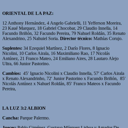
ORIENTAL DE LA PAZ:
12 Anthony Hernández, 4 Angelo Gabrielli, 11 Yefferson Moreira,
23 Kaué Marquez, 18 Gabriel Chocobar, 29 Claudio Innella, 14
Facundo Briñón, 32 Facundo Pereira, 79 Nahuel Roldán, 35 Renato
Alexandrino, 25 Nahuiel Soria.
Director técnico:
Mathías Corujo.
Suplentes:
34 Ezequiel Martínez, 2 Darío Flores, 8 Ignacio
Nicolini, 10 Carlos Airala, 16 Maximiliano Rao, 17 Nicolás
Antúnez, 21 Franco Mateo, 24 Emiliano Aires, 28 Lautaro Alejo
Ultra, 66 Junior Pastorino.
Cambios:
45′ Ignacio Nicolini x Claudio Innella, 57′ Carlos Airala
x Renato Alexandrinho, 72′ Junior Pastorino x Facundo Briñón, 85′
Nicolás Antúnez x Nahuel Roldán, 85′ Franco Mateos x Facundo
Pereira,
LA LUZ 3:2 ALBION
Cancha:
Parque Palermo.
Jueces:
Pablo Giménez, Gustavo Márquez Lisboa y Amador De