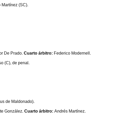
o Martínez (SC).
or De Prado.
Cuarto árbitro:
Federico Modernell.
o (C), de penal.
us de Maldonado).
nte González.
Cuarto árbitro:
Andrés Martínez.