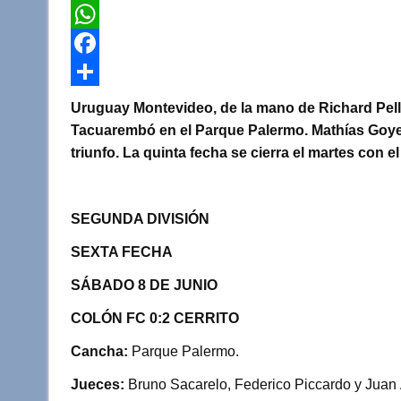
T
w
W
i
h
F
t
a
a
C
Uruguay Montevideo, de la mano de Richard Pellej
t
t
c
o
Tacuarembó en el Parque Palermo. Mathías Goyen
triunfo. La quinta fecha se cierra el martes con 
e
s
e
m
r
A
b
p
p
o
a
SEGUNDA DIVISIÓN
p
o
r
SEXTA FECHA
k
t
SÁBADO 8 DE JUNIO
i
COLÓN FC 0:2 CERRITO
r
Cancha:
Parque Palermo.
Jueces:
Bruno Sacarelo, Federico Piccardo y Juan 