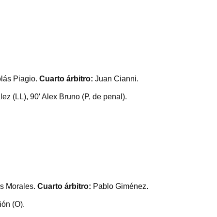
lás Piagio.
Cuarto árbitro:
Juan Cianni.
z (LL), 90′ Alex Bruno (P, de penal).
os Morales.
Cuarto árbitro:
Pablo Giménez.
ón (O).