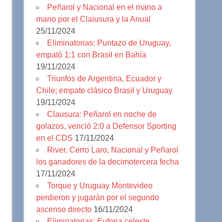
Peñarol y Nacional en el mano a
mano por el Claiusura y la Anual
25/11/2024
Eliminatorias: Puntazo de Uruguay,
empató 1:1 con Brasil en Bahía
19/11/2024
Triunfos de Argentina, Ecuador y
Chile; empate clásico Brasil y Uruguay
19/11/2024
Clausura: Peñarol en noche de
golazos, venció 2:0 a Defensor Sporting
en el CDS
17/11/2024
River, Cerro Laro, Nacional y Peñarol
los ganadores de la decimotercera fecha
17/11/2024
Torque y Uruguay Montevideo
perdieron y jugarán por el segundo
ascenso directo
16/11/2024
Eliminatorias: Euforia celeste,