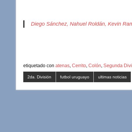
Diego Sánchez, Nahuel Roldán, Kevin Ra
etiquetado con
atenas
,
Cerrito
,
Colón
,
Segunda Divi
2da. División
futbol uruguayo
ultimas noticias