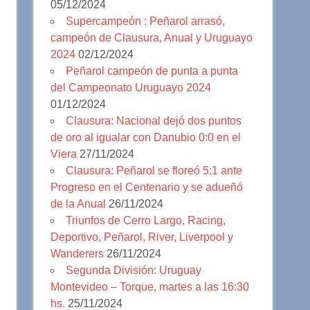
05/12/2024
Supercampeón : Peñarol arrasó,
campeón de Clausura, Anual y Uruguayo
2024
02/12/2024
Peñarol campeón de punta a punta
del Campeonato Uruguayo 2024
01/12/2024
Clausura: Nacional dejó dos puntos
de oro al igualar con Danubio 0:0 en el
Viera
27/11/2024
Clausura: Peñarol se floreó 5:1 ante
Progreso en el Centenario y se adueñó
de la Anual
26/11/2024
Triunfos de Cerro Largo, Racing,
Deportivo, Peñarol, River, Liverpool y
Wanderers
26/11/2024
Segunda División: Uruguay
Montevideo – Torque, martes a las 16:30
hs.
25/11/2024