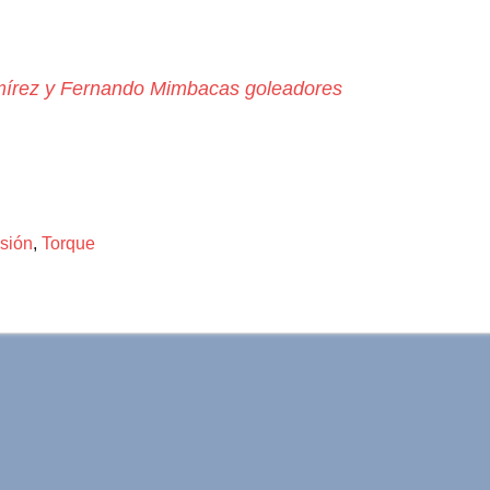
mírez y Fernando Mimbacas goleadores
sión
,
Torque