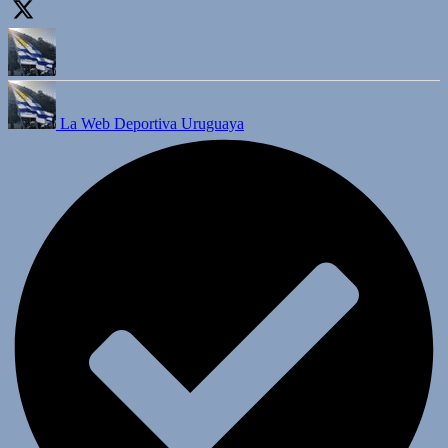
La Web Deportiva Uruguaya