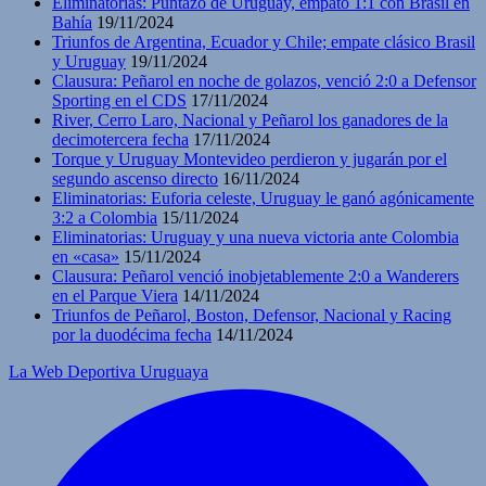
Eliminatorias: Puntazo de Uruguay, empató 1:1 con Brasil en
Bahía
19/11/2024
Triunfos de Argentina, Ecuador y Chile; empate clásico Brasil
y Uruguay
19/11/2024
Clausura: Peñarol en noche de golazos, venció 2:0 a Defensor
Sporting en el CDS
17/11/2024
River, Cerro Laro, Nacional y Peñarol los ganadores de la
decimotercera fecha
17/11/2024
Torque y Uruguay Montevideo perdieron y jugarán por el
segundo ascenso directo
16/11/2024
Eliminatorias: Euforia celeste, Uruguay le ganó agónicamente
3:2 a Colombia
15/11/2024
Eliminatorias: Uruguay y una nueva victoria ante Colombia
en «casa»
15/11/2024
Clausura: Peñarol venció inobjetablemente 2:0 a Wanderers
en el Parque Viera
14/11/2024
Triunfos de Peñarol, Boston, Defensor, Nacional y Racing
por la duodécima fecha
14/11/2024
La Web Deportiva Uruguaya