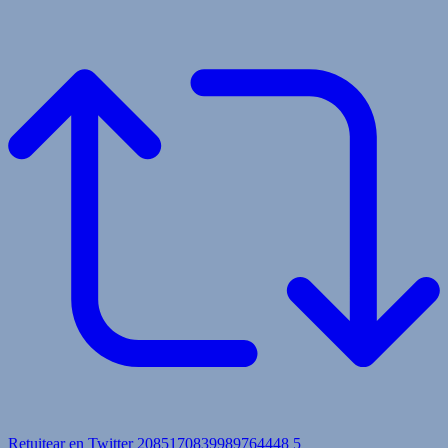
Retuitear en Twitter 2085170839989764448
5