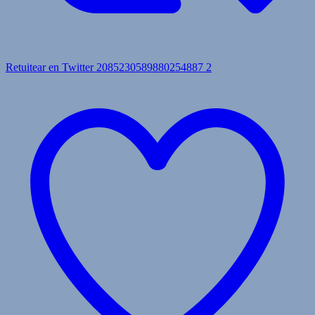
Retuitear en Twitter 2085230589880254887
2