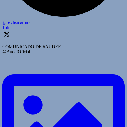
@bachsmartin
·
16h
COMUNICADO DE #AUDEF
@AudefOficial