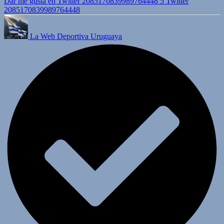
Dar me gusta en Twitter 2085170839989764448
5
Twitter
2085170839989764448
La Web Deportiva Uruguaya