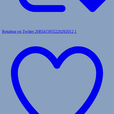
Retuitear en Twitter 2085415955220292012
1