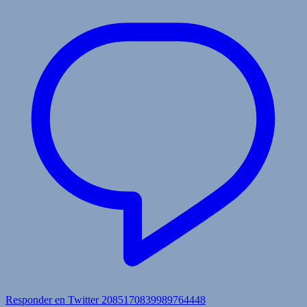
Responder en Twitter 2085170839989764448