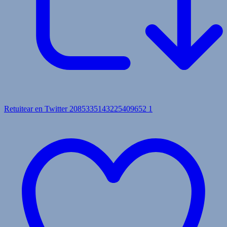
Retuitear en Twitter 2085335143225409652
1