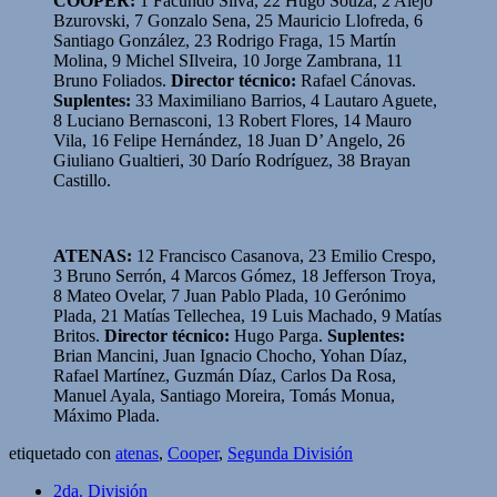
COOPER:
1 Facundo Silva, 22 Hugo Souza, 2 Alejo
Bzurovski, 7 Gonzalo Sena, 25 Mauricio Llofreda, 6
Santiago González, 23 Rodrigo Fraga, 15 Martín
Molina, 9 Michel SIlveira, 10 Jorge Zambrana, 11
Bruno Foliados.
Director técnico:
Rafael Cánovas.
Suplentes:
33 Maximiliano Barrios, 4 Lautaro Aguete,
8 Luciano Bernasconi, 13 Robert Flores, 14 Mauro
Vila, 16 Felipe Hernández, 18 Juan D’ Angelo, 26
Giuliano Gualtieri, 30 Darío Rodríguez, 38 Brayan
Castillo.
ATENAS:
12 Francisco Casanova, 23 Emilio Crespo,
3 Bruno Serrón, 4 Marcos Gómez, 18 Jefferson Troya,
8 Mateo Ovelar, 7 Juan Pablo Plada, 10 Gerónimo
Plada, 21 Matías Tellechea, 19 Luis Machado, 9 Matías
Britos.
Director técnico:
Hugo Parga.
Suplentes:
Brian Mancini, Juan Ignacio Chocho, Yohan Díaz,
Rafael Martínez, Guzmán Díaz, Carlos Da Rosa,
Manuel Ayala, Santiago Moreira, Tomás Monua,
Máximo Plada.
etiquetado con
atenas
,
Cooper
,
Segunda División
2da. División