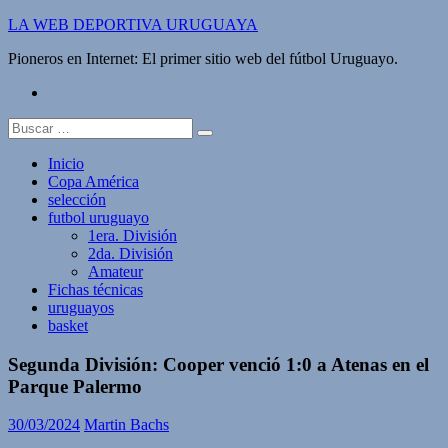
Saltar
LA WEB DEPORTIVA URUGUAYA
al
Pioneros en Internet: El primer sitio web del fútbol Uruguayo.
contenido
twitter
Buscar:
Inicio
Copa América
selección
futbol uruguayo
1era. División
2da. División
Amateur
Fichas técnicas
uruguayos
basket
Segunda División: Cooper venció 1:0 a Atenas en el
Parque Palermo
30/03/2024
Martin Bachs