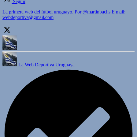
Seguir
La primera web del fútbol uruguayo. Por @martinbachs E mail:
webdeportiva@gmail.com
La Web Deportiva Uruguaya