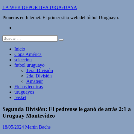
Saltar
LA WEB DEPORTIVA URUGUAYA
al
Pioneros en Internet: El primer sitio web del fútbol Uruguayo.
contenido
twitter
Buscar:
Inicio
Copa América
selección
futbol uruguayo
1era. División
2da. División
Amateur
Fichas técnicas
uruguayos
basket
Segunda División: El pedrense le ganó de atrás 2:1 a
Uruguay Montevideo
18/05/2024
Martin Bachs