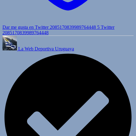
Dar me gusta en Twitter 2085170839989764448
5
Twitter
2085170839989764448
La Web Deportiva Uruguaya