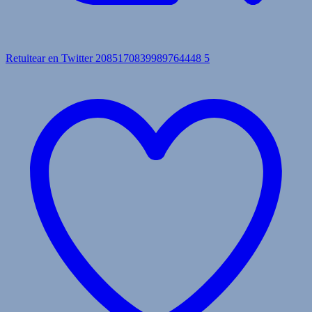
Retuitear en Twitter 2085170839989764448
5