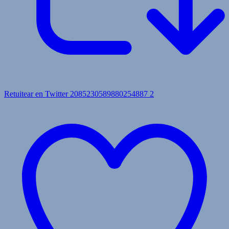
Retuitear en Twitter 2085230589880254887
2