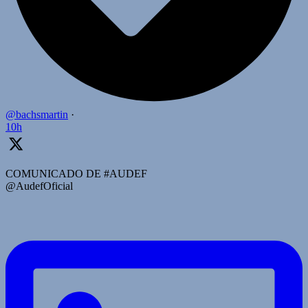
@bachsmartin
·
10h
COMUNICADO DE #AUDEF
@AudefOficial