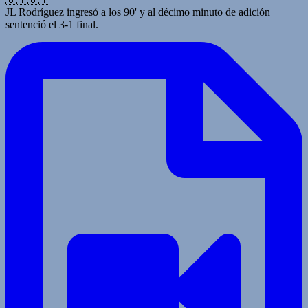
JL Rodríguez ingresó a los 90' y al décimo minuto de adición
sentenció el 3-1 final.