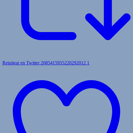
Retuitear en Twitter 2085415955220292012
1