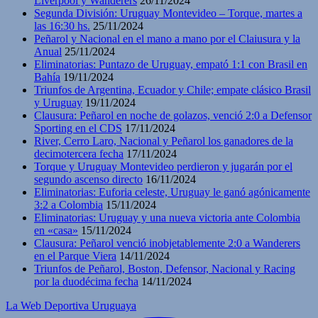
Liverpool y Wanderers
26/11/2024
Segunda División: Uruguay Montevideo – Torque, martes a
las 16:30 hs.
25/11/2024
Peñarol y Nacional en el mano a mano por el Claiusura y la
Anual
25/11/2024
Eliminatorias: Puntazo de Uruguay, empató 1:1 con Brasil en
Bahía
19/11/2024
Triunfos de Argentina, Ecuador y Chile; empate clásico Brasil
y Uruguay
19/11/2024
Clausura: Peñarol en noche de golazos, venció 2:0 a Defensor
Sporting en el CDS
17/11/2024
River, Cerro Laro, Nacional y Peñarol los ganadores de la
decimotercera fecha
17/11/2024
Torque y Uruguay Montevideo perdieron y jugarán por el
segundo ascenso directo
16/11/2024
Eliminatorias: Euforia celeste, Uruguay le ganó agónicamente
3:2 a Colombia
15/11/2024
Eliminatorias: Uruguay y una nueva victoria ante Colombia
en «casa»
15/11/2024
Clausura: Peñarol venció inobjetablemente 2:0 a Wanderers
en el Parque Viera
14/11/2024
Triunfos de Peñarol, Boston, Defensor, Nacional y Racing
por la duodécima fecha
14/11/2024
La Web Deportiva Uruguaya