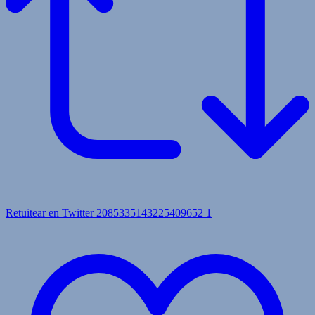
Retuitear en Twitter 2085335143225409652
1