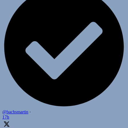
@bachsmartin
·
17h