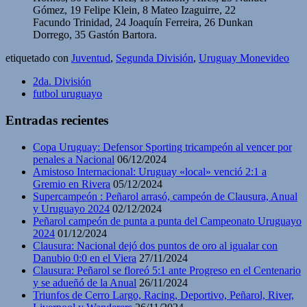
Gómez, 19 Felipe Klein, 8 Mateo Izaguirre, 22
Facundo Trinidad, 24 Joaquín Ferreira, 26 Dunkan
Dorrego, 35 Gastón Bartora.
etiquetado con
Juventud
,
Segunda División
,
Uruguay Monevideo
2da. División
futbol uruguayo
Entradas recientes
Copa Uruguay: Defensor Sporting tricampeón al vencer por
penales a Nacional
06/12/2024
Amistoso Internacional: Uruguay «local» venció 2:1 a
Gremio en Rivera
05/12/2024
Supercampeón : Peñarol arrasó, campeón de Clausura, Anual
y Uruguayo 2024
02/12/2024
Peñarol campeón de punta a punta del Campeonato Uruguayo
2024
01/12/2024
Clausura: Nacional dejó dos puntos de oro al igualar con
Danubio 0:0 en el Viera
27/11/2024
Clausura: Peñarol se floreó 5:1 ante Progreso en el Centenario
y se adueñó de la Anual
26/11/2024
Triunfos de Cerro Largo, Racing, Deportivo, Peñarol, River,