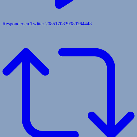
Responder en Twitter 2085170839989764448