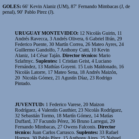
GOLES:
66′ Kevin Alaniz (UM), 87′ Fernando Mimbacas (J, de
penal), 90′ Pablo Pirez (J).
URUGUAY MONTEVIDEO:
12 Nicolás Guirin, 11
Andrés Ravecca, 3 Andrés Olivera, 6 Gabriel Ifrán, 29
Federico Puente, 30 Martín Correa, 26 Mateo Ayres, 24
Guillermo Gandolfo, 7 Anthony Cutti, 10 Kevin
Alaniz, 14 César Taján.
Director técnico:
Mario
Szlafmyc.
Suplentes:
1 Cristian Geist, 4 Luciano
Fernández, 13 Mathías Goyeni. 15 Luis Maldonado, 16
Nicolás Latorre, 17 Mateo Sena, 18 Andrés Maizón,
20 Nicolás Gómez, 21 Agustín Díaz, 23 Rodrigo
Pintado.
JUVENTUD:
1 Federico Varese, 20 Maizon
Rodríguez, 4 Valentín Gauthier, 23 Nicolás Rodríguez,
32 Sebastián Tormo, 18 Martín Gómez, 14 Matías
Duffard, 37 Facundo Pérez, 36 Bruno Larregui, 29
Fernando Mimbacas, 27 Owens Falconis.
Director
técnico:
Juan Carlos Carrasco.
Suplentes:
33 Rafael
Hornos, 30 Pablo Pírez, 15 Anthony Aires, 25 Nahuel