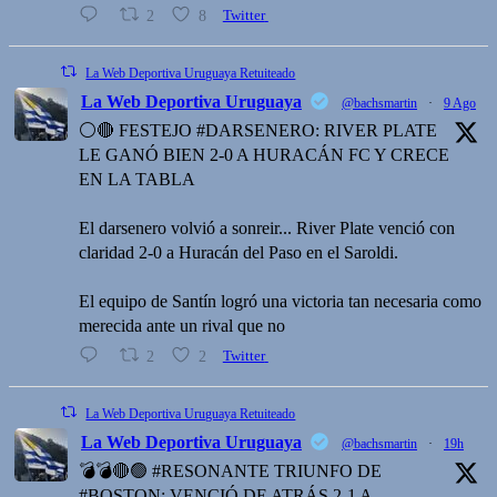
2
8
Twitter
La Web Deportiva Uruguaya Retuiteado
La Web Deportiva Uruguaya
@bachsmartin
·
9 Ago
⚪️🔴 FESTEJO #DARSENERO: RIVER PLATE
LE GANÓ BIEN 2-0 A HURACÁN FC Y CRECE
EN LA TABLA
El darsenero volvió a sonreir... River Plate venció con
claridad 2-0 a Huracán del Paso en el Saroldi.
El equipo de Santín logró una victoria tan necesaria como
merecida ante un rival que no
2
2
Twitter
La Web Deportiva Uruguaya Retuiteado
La Web Deportiva Uruguaya
@bachsmartin
·
19h
💣💣🔴🟢 #RESONANTE TRIUNFO DE
#BOSTON: VENCIÓ DE ATRÁS 2-1 A