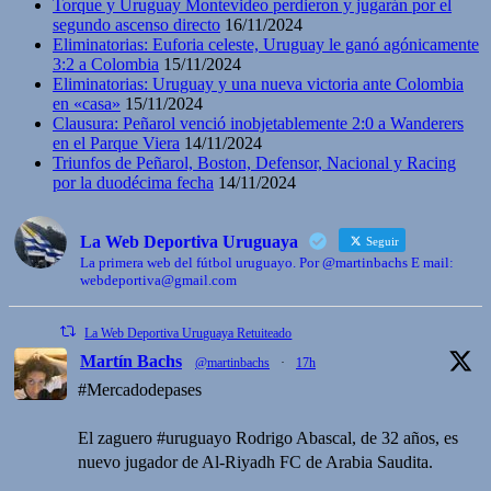
Torque y Uruguay Montevideo perdieron y jugarán por el
segundo ascenso directo
16/11/2024
Eliminatorias: Euforia celeste, Uruguay le ganó agónicamente
3:2 a Colombia
15/11/2024
Eliminatorias: Uruguay y una nueva victoria ante Colombia
en «casa»
15/11/2024
Clausura: Peñarol venció inobjetablemente 2:0 a Wanderers
en el Parque Viera
14/11/2024
Triunfos de Peñarol, Boston, Defensor, Nacional y Racing
por la duodécima fecha
14/11/2024
La Web Deportiva Uruguaya
Seguir
La primera web del fútbol uruguayo. Por @martinbachs E mail:
webdeportiva@gmail.com
La Web Deportiva Uruguaya Retuiteado
Martín Bachs
@martinbachs
·
17h
#Mercadodepases
El zaguero #uruguayo Rodrigo Abascal, de 32 años, es
nuevo jugador de Al-Riyadh FC de Arabia Saudita.