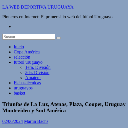
Saltar
LA WEB DEPORTIVA URUGUAYA
al
Pioneros en Internet: El primer sitio web del fútbol Uruguayo.
contenido
twitter
Buscar:
Inicio
Copa América
selección
futbol uruguayo
1era. División
2da. División
Amateur
Fichas técnicas
uruguayos
basket
Triunfos de La Luz, Atenas, Plaza, Cooper, Uruguay
Montevideo y Sud América
02/06/2024
Martin Bachs