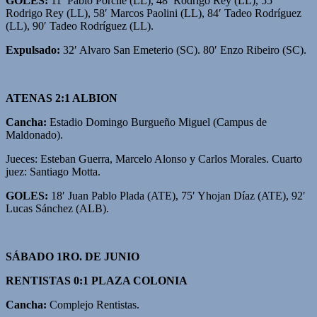
GOLES:
11′ Pablo Porcile (LL), 48′ Rodrigo Rey (LL), 55
Rodrigo Rey (LL), 58′ Marcos Paolini (LL), 84′ Tadeo Rodríguez
(LL), 90′ Tadeo Rodríguez (LL).
Expulsado:
32′ Alvaro San Emeterio (SC). 80′ Enzo Ribeiro (SC).
ATENAS 2:1 ALBION
Cancha:
Estadio Domingo Burgueño Miguel (Campus de
Maldonado).
Jueces: Esteban Guerra, Marcelo Alonso y Carlos Morales. Cuarto
juez: Santiago Motta.
GOLES:
18′ Juan Pablo Plada (ATE), 75′ Yhojan Díaz (ATE), 92′
Lucas Sánchez (ALB).
SÁBADO 1RO. DE JUNIO
RENTISTAS 0:1 PLAZA COLONIA
Cancha:
Complejo Rentistas.