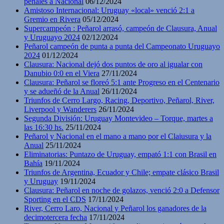
penales a Nacional
06/12/2024
Amistoso Internacional: Uruguay «local» venció 2:1 a
Gremio en Rivera
05/12/2024
Supercampeón : Peñarol arrasó, campeón de Clausura, Anual
y Uruguayo 2024
02/12/2024
Peñarol campeón de punta a punta del Campeonato Uruguayo
2024
01/12/2024
Clausura: Nacional dejó dos puntos de oro al igualar con
Danubio 0:0 en el Viera
27/11/2024
Clausura: Peñarol se floreó 5:1 ante Progreso en el Centenario
y se adueñó de la Anual
26/11/2024
Triunfos de Cerro Largo, Racing, Deportivo, Peñarol, River,
Liverpool y Wanderers
26/11/2024
Segunda División: Uruguay Montevideo – Torque, martes a
las 16:30 hs.
25/11/2024
Peñarol y Nacional en el mano a mano por el Claiusura y la
Anual
25/11/2024
Eliminatorias: Puntazo de Uruguay, empató 1:1 con Brasil en
Bahía
19/11/2024
Triunfos de Argentina, Ecuador y Chile; empate clásico Brasil
y Uruguay
19/11/2024
Clausura: Peñarol en noche de golazos, venció 2:0 a Defensor
Sporting en el CDS
17/11/2024
River, Cerro Laro, Nacional y Peñarol los ganadores de la
decimotercera fecha
17/11/2024