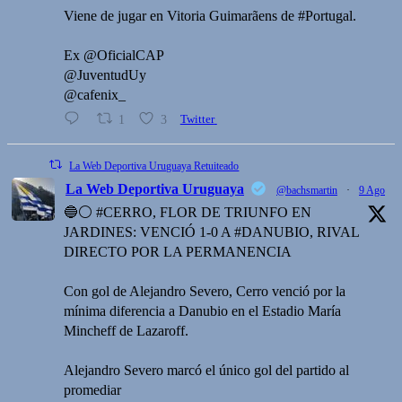
Viene de jugar en Vitoria Guimarãens de #Portugal.
Ex @OficialCAP
@JuventudUy
@cafenix_
1
3
Twitter
La Web Deportiva Uruguaya Retuiteado
La Web Deportiva Uruguaya
@bachsmartin
·
9 Ago
🔵⚪️ #CERRO, FLOR DE TRIUNFO EN
JARDINES: VENCIÓ 1-0 A #DANUBIO, RIVAL
DIRECTO POR LA PERMANENCIA
Con gol de Alejandro Severo, Cerro venció por la
mínima diferencia a Danubio en el Estadio María
Mincheff de Lazaroff.
Alejandro Severo marcó el único gol del partido al
promediar