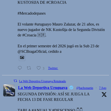
KUSTOSIJA DE #CROACIA
#Mercadodepases
El volante #uruguayo Mauro Zalazar, de 21 años, es
nuevo jugador de NK Kustošija de la Segunda División
de #Croacia 🇭🇷.
En el primer semestre del 2026 jugó en la Sub 23 de
@SCBragaOficial, cedido a
3
Twitter
La Web Deportiva Uruguaya Retuiteado
La Web Deportiva Uruguaya
@bachsmartin
·
7 Ago
SEGUNDA DIVISIÓN: ASÍ SE JUEGA LA
FECHA 13 DE FASE REGULAR
TABLA #ANUAL Y #DESCENSO 👇👇