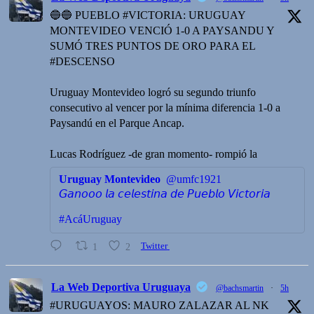
🔵🔵 PUEBLO #VICTORIA: URUGUAY
MONTEVIDEO VENCIÓ 1-0 A PAYSANDU Y
SUMÓ TRES PUNTOS DE ORO PARA EL
#DESCENSO
Uruguay Montevideo logró su segundo triunfo
consecutivo al vencer por la mínima diferencia 1-0 a
Paysandú en el Parque Ancap.
Lucas Rodríguez -de gran momento- rompió la
Uruguay Montevideo
@umfc1921
𝘎𝘢𝘯𝘰𝘰𝘰 𝘭𝘢 𝘤𝘦𝘭𝘦𝘴𝘵𝘪𝘯𝘢 𝘥𝘦 𝘗𝘶𝘦𝘣𝘭𝘰 𝘝𝘪𝘤𝘵𝘰𝘳𝘪𝘢
#AcáUruguay
1
2
Twitter
La Web Deportiva Uruguaya
@bachsmartin
·
5h
#URUGUAYOS: MAURO ZALAZAR AL NK