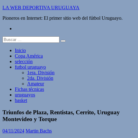
Saltar
LA WEB DEPORTIVA URUGUAYA
al
Pioneros en Internet: El primer sitio web del fútbol Uruguayo.
contenido
twitter
Buscar:
Inicio
Copa América
selección
futbol uruguayo
1era. División
2da. División
Amateur
Fichas técnicas
uruguayos
basket
Triunfos de Plaza, Rentistas, Cerrito, Uruguay
Montevideo y Torque
04/11/2024
Martin Bachs