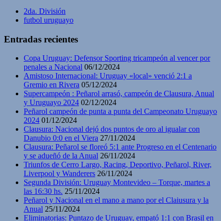
2da. División
futbol uruguayo
Entradas recientes
Copa Uruguay: Defensor Sporting tricampeón al vencer por
penales a Nacional
06/12/2024
Amistoso Internacional: Uruguay «local» venció 2:1 a
Gremio en Rivera
05/12/2024
Supercampeón : Peñarol arrasó, campeón de Clausura, Anual
y Uruguayo 2024
02/12/2024
Peñarol campeón de punta a punta del Campeonato Uruguayo
2024
01/12/2024
Clausura: Nacional dejó dos puntos de oro al igualar con
Danubio 0:0 en el Viera
27/11/2024
Clausura: Peñarol se floreó 5:1 ante Progreso en el Centenario
y se adueñó de la Anual
26/11/2024
Triunfos de Cerro Largo, Racing, Deportivo, Peñarol, River,
Liverpool y Wanderers
26/11/2024
Segunda División: Uruguay Montevideo – Torque, martes a
las 16:30 hs.
25/11/2024
Peñarol y Nacional en el mano a mano por el Claiusura y la
Anual
25/11/2024
Eliminatorias: Puntazo de Uruguay, empató 1:1 con Brasil en