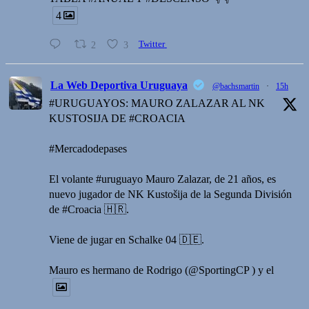
4
2
3
Twitter
La Web Deportiva Uruguaya
@bachsmartin
·
15h
#URUGUAYOS: MAURO ZALAZAR AL NK
KUSTOSIJA DE #CROACIA
#Mercadodepases
El volante #uruguayo Mauro Zalazar, de 21 años, es
nuevo jugador de NK Kustošija de la Segunda División
de #Croacia 🇭🇷.
Viene de jugar en Schalke 04 🇩🇪.
Mauro es hermano de Rodrigo (@SportingCP ) y el