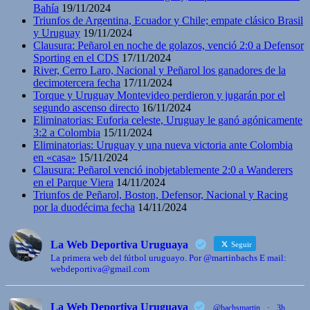
Bahía
19/11/2024
Triunfos de Argentina, Ecuador y Chile; empate clásico Brasil
y Uruguay
19/11/2024
Clausura: Peñarol en noche de golazos, venció 2:0 a Defensor
Sporting en el CDS
17/11/2024
River, Cerro Laro, Nacional y Peñarol los ganadores de la
decimotercera fecha
17/11/2024
Torque y Uruguay Montevideo perdieron y jugarán por el
segundo ascenso directo
16/11/2024
Eliminatorias: Euforia celeste, Uruguay le ganó agónicamente
3:2 a Colombia
15/11/2024
Eliminatorias: Uruguay y una nueva victoria ante Colombia
en «casa»
15/11/2024
Clausura: Peñarol venció inobjetablemente 2:0 a Wanderers
en el Parque Viera
14/11/2024
Triunfos de Peñarol, Boston, Defensor, Nacional y Racing
por la duodécima fecha
14/11/2024
La Web Deportiva Uruguaya
Seguir
La primera web del fútbol uruguayo. Por @martinbachs E mail:
webdeportiva@gmail.com
La Web Deportiva Uruguaya
@bachsmartin
·
3h