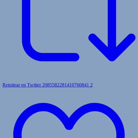
Retuitear en Twitter 2085582281410760841
2