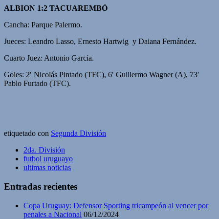
ALBION 1:2 TACUAREMBÓ
Cancha: Parque Palermo.
Jueces: Leandro Lasso, Ernesto Hartwig y Daiana Fernández.
Cuarto Juez: Antonio García.
Goles: 2′ Nicolás Pintado (TFC), 6′ Guillermo Wagner (A), 73′
Pablo Furtado (TFC).
etiquetado con
Segunda División
2da. División
futbol uruguayo
ultimas noticias
Entradas recientes
Copa Uruguay: Defensor Sporting tricampeón al vencer por
penales a Nacional
06/12/2024