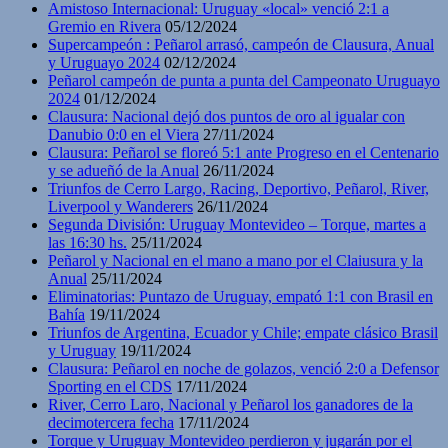
Amistoso Internacional: Uruguay «local» venció 2:1 a
Gremio en Rivera
05/12/2024
Supercampeón : Peñarol arrasó, campeón de Clausura, Anual
y Uruguayo 2024
02/12/2024
Peñarol campeón de punta a punta del Campeonato Uruguayo
2024
01/12/2024
Clausura: Nacional dejó dos puntos de oro al igualar con
Danubio 0:0 en el Viera
27/11/2024
Clausura: Peñarol se floreó 5:1 ante Progreso en el Centenario
y se adueñó de la Anual
26/11/2024
Triunfos de Cerro Largo, Racing, Deportivo, Peñarol, River,
Liverpool y Wanderers
26/11/2024
Segunda División: Uruguay Montevideo – Torque, martes a
las 16:30 hs.
25/11/2024
Peñarol y Nacional en el mano a mano por el Claiusura y la
Anual
25/11/2024
Eliminatorias: Puntazo de Uruguay, empató 1:1 con Brasil en
Bahía
19/11/2024
Triunfos de Argentina, Ecuador y Chile; empate clásico Brasil
y Uruguay
19/11/2024
Clausura: Peñarol en noche de golazos, venció 2:0 a Defensor
Sporting en el CDS
17/11/2024
River, Cerro Laro, Nacional y Peñarol los ganadores de la
decimotercera fecha
17/11/2024
Torque y Uruguay Montevideo perdieron y jugarán por el