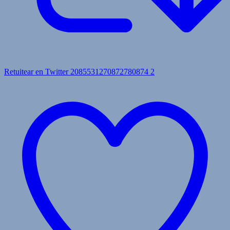
Retuitear en Twitter 2085531270872780874
2