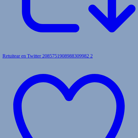
Retuitear en Twitter 2085751908988309982
2