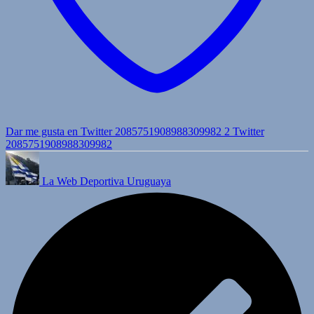
Dar me gusta en Twitter 2085751908988309982
2
Twitter
2085751908988309982
La Web Deportiva Uruguaya