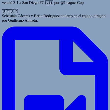
venció 3-1 a San Diego FC 🇺🇸 por @LeaguesCup
🇺🇾🇺🇾
Sebastián Cáceres y Brian Rodriguez titulares en el equipo dirigido
por Guillermo Almada.