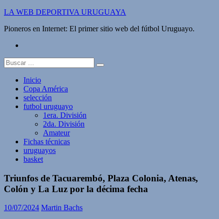
Saltar
LA WEB DEPORTIVA URUGUAYA
al
Pioneros en Internet: El primer sitio web del fútbol Uruguayo.
contenido
twitter
Buscar:
Inicio
Copa América
selección
futbol uruguayo
1era. División
2da. División
Amateur
Fichas técnicas
uruguayos
basket
Triunfos de Tacuarembó, Plaza Colonia, Atenas,
Colón y La Luz por la décima fecha
10/07/2024
Martin Bachs