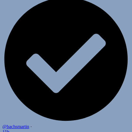
@bachsmartin
·
15h