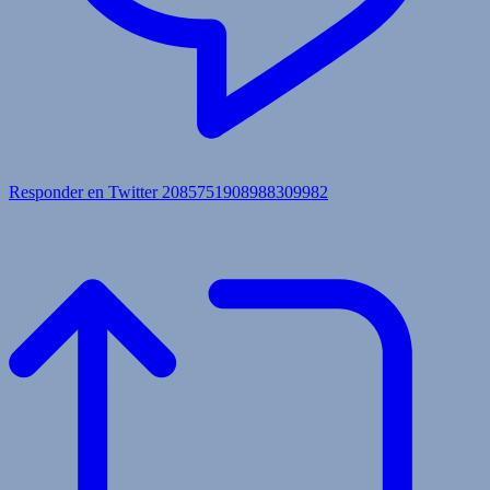
Responder en Twitter 2085751908988309982