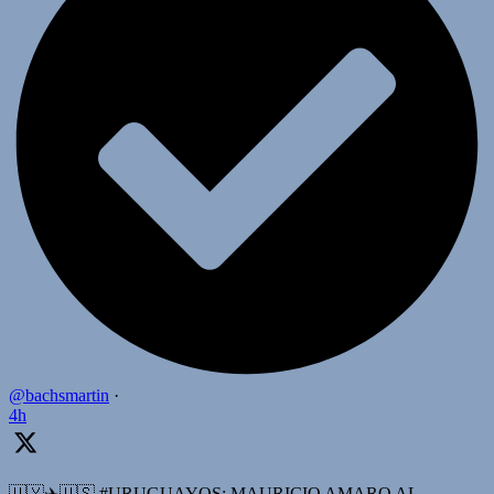
@bachsmartin
·
4h
🇺🇾✈️🇺🇸 #URUGUAYOS: MAURICIO AMARO AL