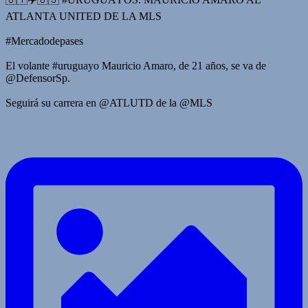
ATLANTA UNITED DE LA MLS
#Mercadodepases
El volante #uruguayo Mauricio Amaro, de 21 años, se va de
@DefensorSp.
Seguirá su carrera en @ATLUTD de la @MLS