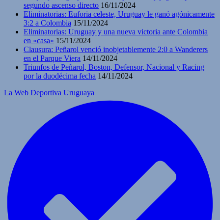
segundo ascenso directo
16/11/2024
Eliminatorias: Euforia celeste, Uruguay le ganó agónicamente
3:2 a Colombia
15/11/2024
Eliminatorias: Uruguay y una nueva victoria ante Colombia
en «casa»
15/11/2024
Clausura: Peñarol venció inobjetablemente 2:0 a Wanderers
en el Parque Viera
14/11/2024
Triunfos de Peñarol, Boston, Defensor, Nacional y Racing
por la duodécima fecha
14/11/2024
La Web Deportiva Uruguaya