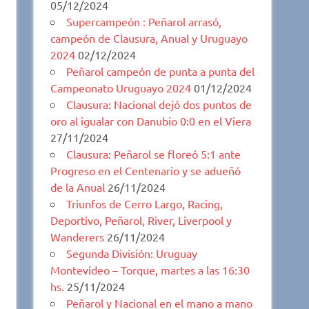
05/12/2024
Supercampeón : Peñarol arrasó,
campeón de Clausura, Anual y Uruguayo
2024
02/12/2024
Peñarol campeón de punta a punta del
Campeonato Uruguayo 2024
01/12/2024
Clausura: Nacional dejó dos puntos de
oro al igualar con Danubio 0:0 en el Viera
27/11/2024
Clausura: Peñarol se floreó 5:1 ante
Progreso en el Centenario y se adueñó
de la Anual
26/11/2024
Triunfos de Cerro Largo, Racing,
Deportivo, Peñarol, River, Liverpool y
Wanderers
26/11/2024
Segunda División: Uruguay
Montevideo – Torque, martes a las 16:30
hs.
25/11/2024
Peñarol y Nacional en el mano a mano