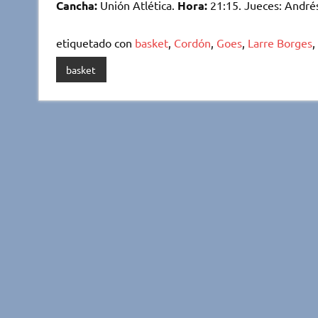
Cancha:
Unión Atlética.
Hora:
21:15. Jueces: Andrés
etiquetado con
basket
,
Cordón
,
Goes
,
Larre Borges
,
basket