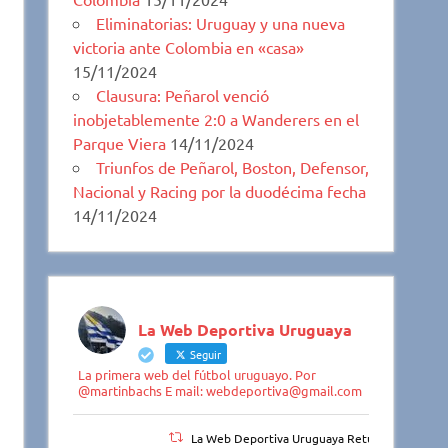
Eliminatorias: Uruguay y una nueva
victoria ante Colombia en «casa»
15/11/2024
Clausura: Peñarol venció
inobjetablemente 2:0 a Wanderers en el
Parque Viera
14/11/2024
Triunfos de Peñarol, Boston, Defensor,
Nacional y Racing por la duodécima fecha
14/11/2024
La Web Deportiva Uruguaya
Seguir
La primera web del fútbol uruguayo. Por
@martinbachs E mail: webdeportiva@gmail.com
La Web Deportiva Uruguaya Retuiteado