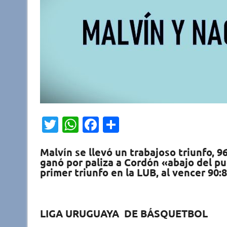
T
W
Fa
C
w
h
c
o
Malvín se llevó un trabajoso triunfo, 9
it
at
e
m
ganó por paliza a Cordón «abajo del pu
te
s
b
p
primer triunfo en la LUB, al vencer 90:
r
A
o
ar
p
o
ti
LIGA URUGUAYA DE BÁSQUETBOL
p
k
r