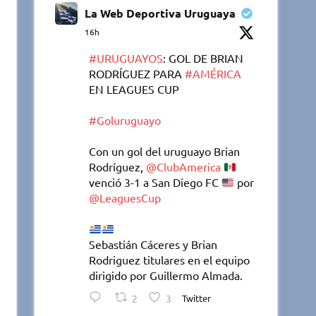
La Web Deportiva Uruguaya
16h
#URUGUAYOS
: GOL DE BRIAN
RODRÍGUEZ PARA
#AMÉRICA
EN LEAGUES CUP
#Goluruguayo
Con un gol del uruguayo Brian
Rodríguez,
@ClubAmerica
venció 3-1 a San Diego FC
por
@LeaguesCup
Sebastián Cáceres y Brian
Rodriguez titulares en el equipo
dirigido por Guillermo Almada.
2
3
Twitter