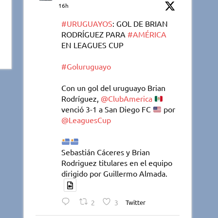
16h
#URUGUAYOS
: GOL DE BRIAN
RODRÍGUEZ PARA
#AMÉRICA
EN LEAGUES CUP
#Goluruguayo
Con un gol del uruguayo Brian
Rodríguez,
@ClubAmerica
venció 3-1 a San Diego FC
por
@LeaguesCup
Sebastián Cáceres y Brian
Rodriguez titulares en el equipo
dirigido por Guillermo Almada.
2
3
Twitter