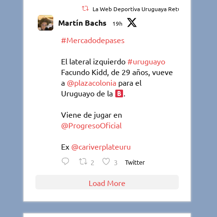
La Web Deportiva Uruguaya Retuiteado
Martín Bachs
19h
#Mercadodepases
El lateral izquierdo
#uruguayo
Facundo Kidd, de 29 años, vueve
a
@plazacolonia
para el
Uruguayo de la
.
Viene de jugar en
@ProgresoOficial
Ex
@cariverplateuru
2
3
Twitter
Load More