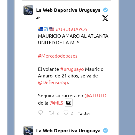
La Web Deportiva Uruguaya
4h
#URUGUAYOS
:
MAURICIO AMARO AL ATLANTA
UNITED DE LA MLS
#Mercadodepases
El volante
#uruguayo
Mauricio
Amaro, de 21 años, se va de
@DefensorSp
.
Seguirá su carrera en
@ATLUTD
de la
@MLS
2
2
Twitter
La Web Deportiva Uruguaya