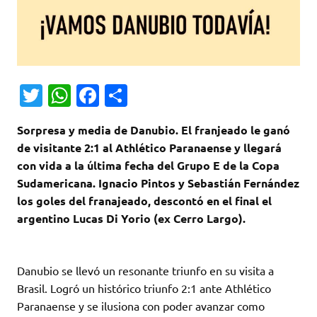
T
W
Fa
C
w
h
c
o
Sorpresa y media de Danubio. El franjeado le ganó
it
at
e
m
de visitante 2:1 al Athlético Paranaense y llegará
te
s
b
p
con vida a la última fecha del Grupo E de la Copa
r
A
o
ar
Sudamericana. Ignacio Pintos y Sebastián Fernández
los goles del franajeado, descontó en el final el
p
o
ti
argentino Lucas Di Yorio (ex Cerro Largo).
p
k
r
Danubio se llevó un resonante triunfo en su visita a
Brasil. Logró un histórico triunfo 2:1 ante Athlético
Paranaense y se ilusiona con poder avanzar como