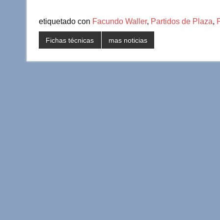
etiquetado con
Facundo Waller
,
Partidos de Plaza
,
Fichas técnicas
mas noticias