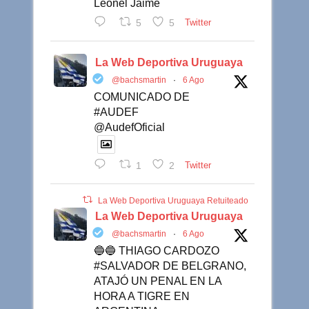
Leonel Jaime
5
5
Twitter
La Web Deportiva Uruguaya
@bachsmartin
·
6 Ago
COMUNICADO DE
#AUDEF
@AudefOficial
1
2
Twitter
La Web Deportiva Uruguaya Retuiteado
La Web Deportiva Uruguaya
@bachsmartin
·
6 Ago
🔵🔵 THIAGO CARDOZO
#SALVADOR DE BELGRANO,
ATAJÓ UN PENAL EN LA
HORA A TIGRE EN