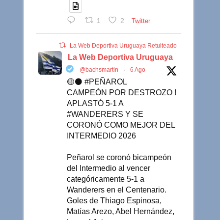
1
2
Twitter
La Web Deportiva Uruguaya Retuiteado
La Web Deportiva Uruguaya
@bachsmartin
·
6 Ago
🟡⚫️ #PEÑAROL
CAMPEÓN POR DESTROZO !
APLASTÓ 5-1 A
#WANDERERS Y SE
CORONÓ COMO MEJOR DEL
INTERMEDIO 2026
Peñarol se coronó bicampeón
del Intermedio al vencer
categóricamente 5-1 a
Wanderers en el Centenario.
Goles de Thiago Espinosa,
Matías Arezo, Abel Hernández,