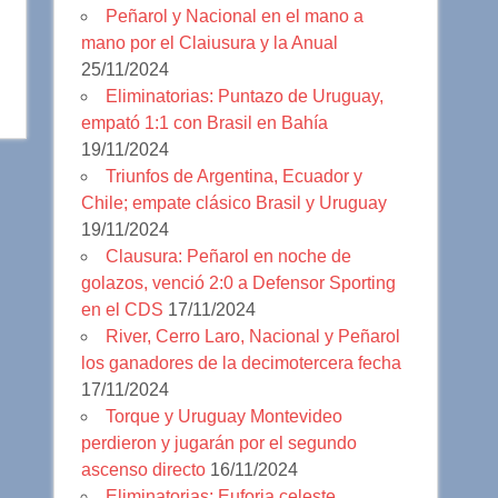
Peñarol y Nacional en el mano a
mano por el Claiusura y la Anual
25/11/2024
Eliminatorias: Puntazo de Uruguay,
empató 1:1 con Brasil en Bahía
19/11/2024
Triunfos de Argentina, Ecuador y
Chile; empate clásico Brasil y Uruguay
19/11/2024
Clausura: Peñarol en noche de
golazos, venció 2:0 a Defensor Sporting
en el CDS
17/11/2024
River, Cerro Laro, Nacional y Peñarol
los ganadores de la decimotercera fecha
17/11/2024
Torque y Uruguay Montevideo
perdieron y jugarán por el segundo
ascenso directo
16/11/2024
Eliminatorias: Euforia celeste,