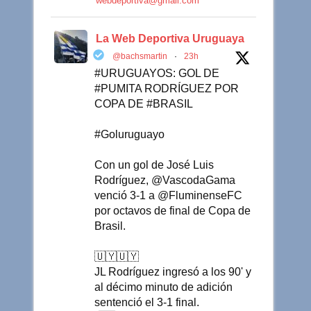
webdeportiva@gmail.com
La Web Deportiva Uruguaya
@bachsmartin
·
23h
#URUGUAYOS: GOL DE
#PUMITA RODRÍGUEZ POR
COPA DE #BRASIL
#Goluruguayo
Con un gol de José Luis
Rodríguez, @VascodaGama
venció 3-1 a @FluminenseFC
por octavos de final de Copa de
Brasil.
🇺🇾🇺🇾
JL Rodríguez ingresó a los 90' y
al décimo minuto de adición
sentenció el 3-1 final.