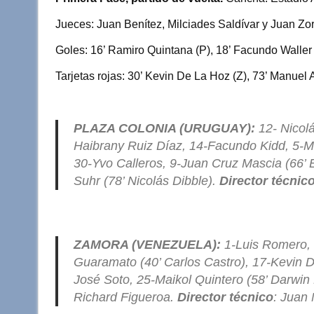
tt
at
c
m
Jueces: Juan Benítez, Milciades Saldívar y Juan Zorr
er
s
e
p
A
b
ar
Goles: 16’ Ramiro Quintana (P), 18’ Facundo Waller 
p
o
tir
Tarjetas rojas: 30’ Kevin De La Hoz (Z), 73’ Manuel 
p
o
k
PLAZA COLONIA (URUGUAY):
12- Nicolá
Haibrany Ruiz Díaz, 14-Facundo Kidd, 5-M
30-Yvo Calleros, 9-Juan Cruz Mascia (66’
Suhr (78’ Nicolás Dibble).
Director técnico
ZAMORA (VENEZUELA):
1-Luis Romero, 
Guaramato (40’ Carlos Castro), 17-Kevin 
José Soto, 25-Maikol Quintero (58’ Darwi
Richard Figueroa.
Director técnico
: Juan