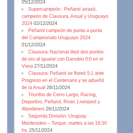
05/12/2024
Supercampeón : Peñarol arrasó,
campeón de Clausura, Anual y Uruguayo
2024
02/12/2024
Peñarol campeón de punta a punta
del Campeonato Uruguayo 2024
01/12/2024
Clausura: Nacional dejó dos puntos
de oro al igualar con Danubio 0:0 en el
Viera
27/11/2024
Clausura: Peñarol se floreó 5:1 ante
Progreso en el Centenario y se adueñó
de la Anual
26/11/2024
Triunfos de Cerro Largo, Racing,
Deportivo, Peñarol, River, Liverpool y
Wanderers
26/11/2024
Segunda División: Uruguay
Montevideo – Torque, martes a las 16:30
hs.
25/11/2024