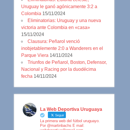
Uruguay le ganó agónicamente 3:2 a
Colombia
15/11/2024
Eliminatorias: Uruguay y una nueva
victoria ante Colombia en «casa»
15/11/2024
Clausura: Peñarol venció
inobjetablemente 2:0 a Wanderers en el
Parque Viera
14/11/2024
Triunfos de Peñarol, Boston, Defensor,
Nacional y Racing por la duodécima
fecha
14/11/2024
La Web Deportiva Uruguaya
Seguir
La primera web del fútbol uruguayo.
Por @martinbachs E mail: