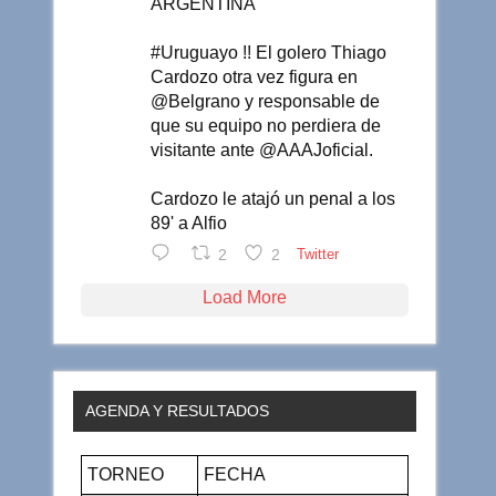
ARGENTINA
#Uruguayo !! El golero Thiago
Cardozo otra vez figura en
@Belgrano y responsable de
que su equipo no perdiera de
visitante ante @AAAJoficial.
Cardozo le atajó un penal a los
89' a Alfio
2
2
Twitter
Load More
AGENDA Y RESULTADOS
TORNEO
FECHA