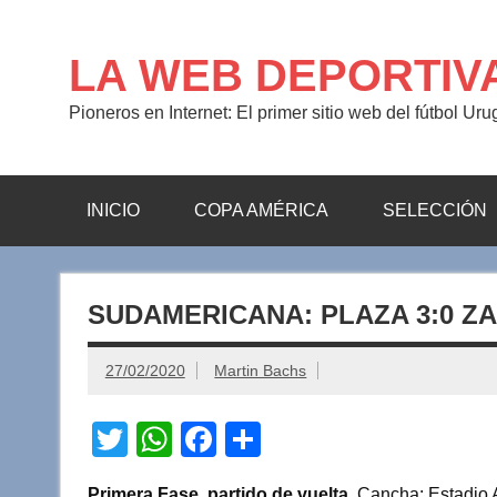
Saltar
al
contenido
LA WEB DEPORTIV
Pioneros en Internet: El primer sitio web del fútbol Ur
INICIO
COPA AMÉRICA
SELECCIÓN
SUDAMERICANA: PLAZA 3:0 Z
27/02/2020
Martin Bachs
T
W
F
C
wi
h
a
o
Primera Fase, partido de vuelta.
Cancha: Estadio A