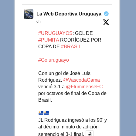
La Web Deportiva Uruguaya
6h
#URUGUAYOS
: GOL DE
#PUMITA
RODRÍGUEZ POR
COPA DE
#BRASIL
#Goluruguayo
Con un gol de José Luis
Rodríguez,
@VascodaGama
venció 3-1 a
@FluminenseFC
por octavos de final de Copa de
Brasil.
JL Rodríguez ingresó a los 90' y
al décimo minuto de adición
sentenció el 3-1 final.