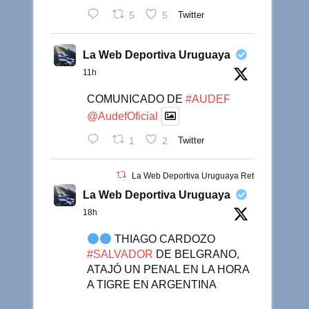
5
5
Twitter
La Web Deportiva Uruguaya
11h
COMUNICADO DE
#AUDEF
@AudefOficial
1
2
Twitter
La Web Deportiva Uruguaya Retuiteado
La Web Deportiva Uruguaya
18h
THIAGO CARDOZO
#SALVADOR
DE BELGRANO,
ATAJÓ UN PENAL EN LA HORA
A TIGRE EN ARGENTINA