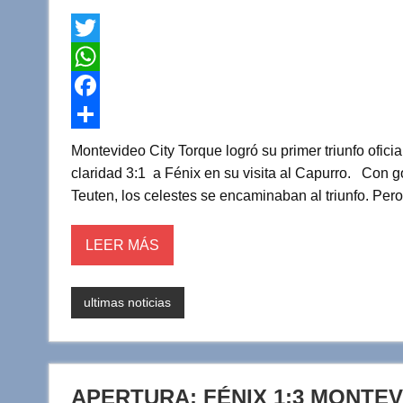
T
w
W
i
h
F
t
a
a
C
Montevideo City Torque logró su primer triunfo ofic
t
t
c
o
claridad 3:1 a Fénix en su visita al Capurro. Con g
Teuten, los celestes se encaminaban al triunfo. Pero
e
s
e
m
r
A
b
p
LEER MÁS
p
o
a
p
o
r
ultimas noticias
k
t
i
r
APERTURA: FÉNIX 1:3 MONTE