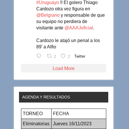
#Uruguayo
!! El golero Thiago
Cardozo otra vez figura en
@Belgrano
y responsable de que
su equipo no perdiera de
visitante ante
@AAAJoficial
.
Cardozo le atajó un penal a los
89' a Alfio
2
2
Twitter
Load More
AGENDA Y RESULTADOS
TORNEO
FECHA
Eliminatorias
Jueves 16/11/2023