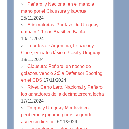
Peñarol y Nacional en el mano a
mano por el Claiusura y la Anual
25/11/2024
Eliminatorias: Puntazo de Uruguay,
empató 1:1 con Brasil en Bahía
19/11/2024
Triunfos de Argentina, Ecuador y
Chile; empate clásico Brasil y Uruguay
19/11/2024
Clausura: Peñarol en noche de
golazos, venció 2:0 a Defensor Sporting
en el CDS
17/11/2024
River, Cerro Laro, Nacional y Peñarol
los ganadores de la decimotercera fecha
17/11/2024
Torque y Uruguay Montevideo
perdieron y jugarán por el segundo
ascenso directo
16/11/2024
Eliminatorias: Euforia celeste,