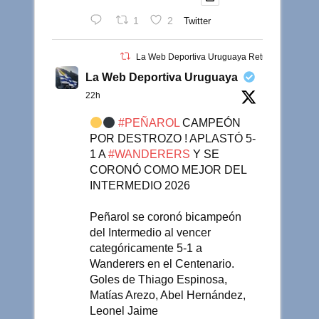
1
2
Twitter
La Web Deportiva Uruguaya Retuiteado
La Web Deportiva Uruguaya
22h
#PEÑAROL
CAMPEÓN
POR DESTROZO ! APLASTÓ 5-
1 A
#WANDERERS
Y SE
CORONÓ COMO MEJOR DEL
INTERMEDIO 2026
Peñarol se coronó bicampeón
del Intermedio al vencer
categóricamente 5-1 a
Wanderers en el Centenario.
Goles de Thiago Espinosa,
Matías Arezo, Abel Hernández,
Leonel Jaime