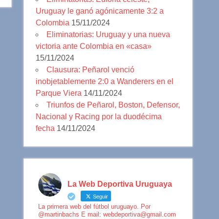
Uruguay le ganó agónicamente 3:2 a
Colombia
15/11/2024
Eliminatorias: Uruguay y una nueva
victoria ante Colombia en «casa»
15/11/2024
Clausura: Peñarol venció
inobjetablemente 2:0 a Wanderers en el
Parque Viera
14/11/2024
Triunfos de Peñarol, Boston, Defensor,
Nacional y Racing por la duodécima
fecha
14/11/2024
La Web Deportiva Uruguaya
Seguir
La primera web del fútbol uruguayo. Por
@martinbachs E mail: webdeportiva@gmail.com