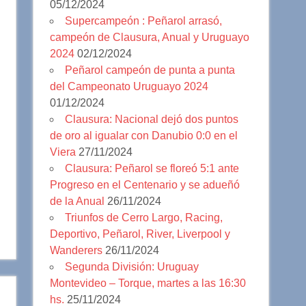
05/12/2024
Supercampeón : Peñarol arrasó,
campeón de Clausura, Anual y Uruguayo
2024
02/12/2024
Peñarol campeón de punta a punta
del Campeonato Uruguayo 2024
01/12/2024
Clausura: Nacional dejó dos puntos
de oro al igualar con Danubio 0:0 en el
Viera
27/11/2024
Clausura: Peñarol se floreó 5:1 ante
Progreso en el Centenario y se adueñó
de la Anual
26/11/2024
Triunfos de Cerro Largo, Racing,
Deportivo, Peñarol, River, Liverpool y
Wanderers
26/11/2024
Segunda División: Uruguay
Montevideo – Torque, martes a las 16:30
hs.
25/11/2024