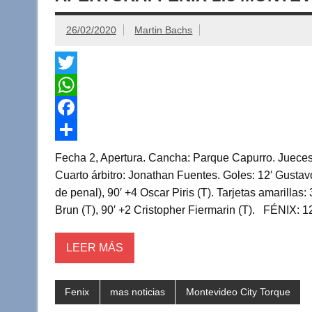
26/02/2020
Martin Bachs
T
w
W
i
h
F
t
a
a
C
Fecha 2, Apertura. Cancha: Parque Capurro. Jueces
t
t
c
o
Cuarto árbitro: Jonathan Fuentes. Goles: 12′ Gustavo
de penal), 90′ +4 Oscar Piris (T). Tarjetas amarillas:
e
s
e
m
Brun (T), 90′ +2 Cristopher Fiermarin (T). FÉNIX: 1
r
A
b
p
p
o
a
LEER MÁS
p
o
r
k
t
Fenix
mas noticias
Montevideo City Torque
i