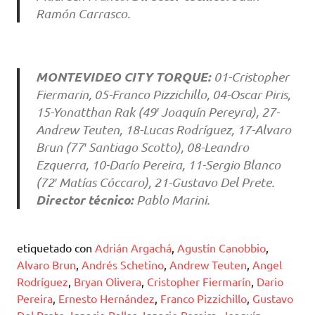
Ramón Carrasco.
MONTEVIDEO CITY TORQUE:
01-Cristopher
Fiermarin, 05-Franco Pizzichillo, 04-Oscar Piris,
15-Yonatthan Rak (49′ Joaquín Pereyra), 27-
Andrew Teuten, 18-Lucas Rodríguez, 17-Alvaro
Brun (77′ Santiago Scotto), 08-Leandro
Ezquerra, 10-Darío Pereira, 11-Sergio Blanco
(72′ Matías Cóccaro), 21-Gustavo Del Prete.
Director técnico:
Pablo Marini.
etiquetado con
Adrián Argachá
,
Agustín Canobbio
,
Alvaro Brun
,
Andrés Schetino
,
Andrew Teuten
,
Angel
Rodríguez
,
Bryan Olivera
,
Cristopher Fiermarín
,
Dario
Pereira
,
Ernesto Hernández
,
Franco Pizzichillo
,
Gustavo