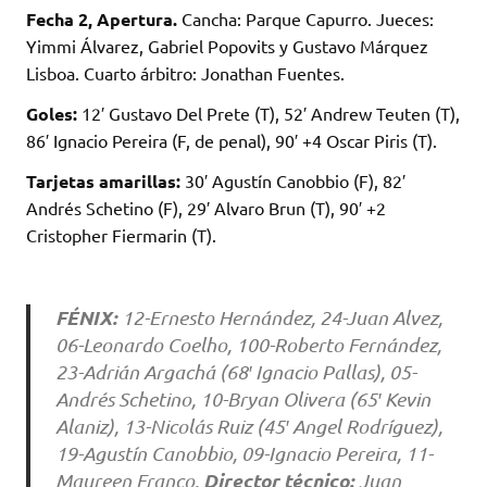
w
h
c
o
Fecha 2, Apertura.
Cancha: Parque Capurro. Jueces:
it
at
e
m
Yimmi Álvarez, Gabriel Popovits y Gustavo Márquez
te
s
b
p
Lisboa. Cuarto árbitro: Jonathan Fuentes.
r
A
o
ar
Goles:
12′ Gustavo Del Prete (T), 52′ Andrew Teuten (T),
p
o
ti
86′ Ignacio Pereira (F, de penal), 90′ +4 Oscar Piris (T).
p
k
r
Tarjetas amarillas:
30′ Agustín Canobbio (F), 82′
Andrés Schetino (F), 29′ Alvaro Brun (T), 90′ +2
Cristopher Fiermarin (T).
FÉNIX:
12-Ernesto Hernández, 24-Juan Alvez,
06-Leonardo Coelho, 100-Roberto Fernández,
23-Adrián Argachá (68′ Ignacio Pallas), 05-
Andrés Schetino, 10-Bryan Olivera (65′ Kevin
Alaniz), 13-Nicolás Ruiz (45′ Angel Rodríguez),
19-Agustín Canobbio, 09-Ignacio Pereira, 11-
Director técnico:
Maureen Franco.
Juan