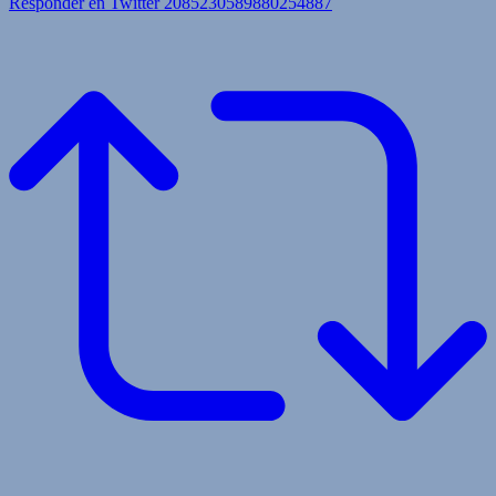
Responder en Twitter 2085230589880254887