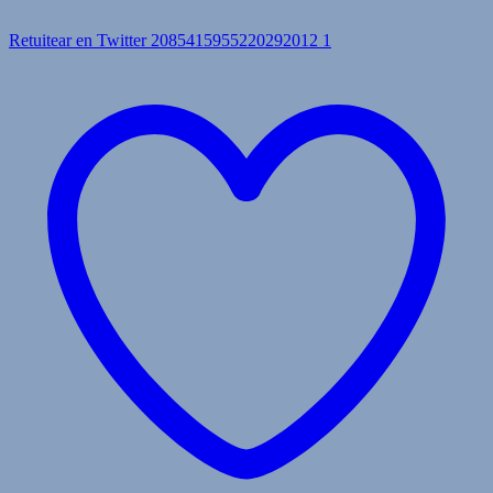
Retuitear en Twitter 2085415955220292012
1