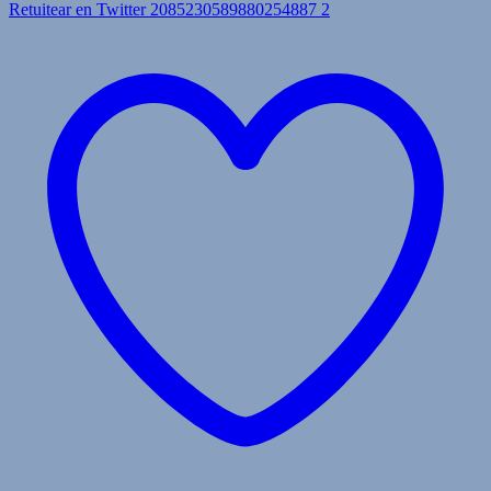
Retuitear en Twitter 2085230589880254887
2