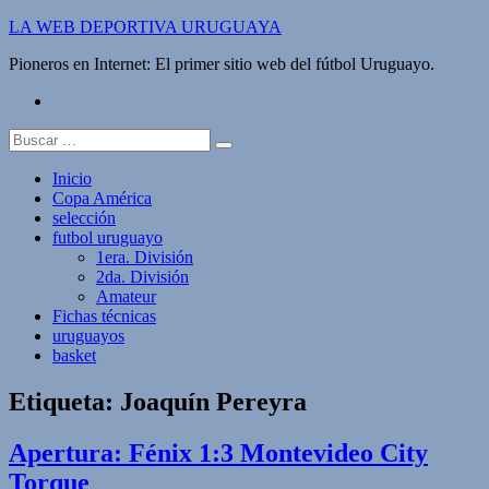
Saltar
LA WEB DEPORTIVA URUGUAYA
al
Pioneros en Internet: El primer sitio web del fútbol Uruguayo.
contenido
twitter
Buscar:
Inicio
Copa América
selección
futbol uruguayo
1era. División
2da. División
Amateur
Fichas técnicas
uruguayos
basket
Etiqueta:
Joaquín Pereyra
Apertura: Fénix 1:3 Montevideo City
Torque