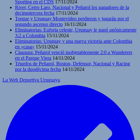
Sporting en el CDS
17/11/2024
River, Cerro Laro, Nacional y Peñarol los ganadores de la
decimotercera fecha
17/11/2024
Torque y Uruguay Montevideo perdieron y jugarán por el
segundo ascenso directo
16/11/2024
Eliminatorias: Euforia celeste, Uruguay le ganó agónicamente
3:2 a Colombia
15/11/2024
Eliminatorias: Uruguay y una nueva victoria ante Colombia
en «casa»
15/11/2024
Clausura: Peñarol venció inobjetablemente 2:0 a Wanderers
en el Parque Viera
14/11/2024
Triunfos de Peñarol, Boston, Defensor, Nacional y Racing
por la duodécima fecha
14/11/2024
La Web Deportiva Uruguaya