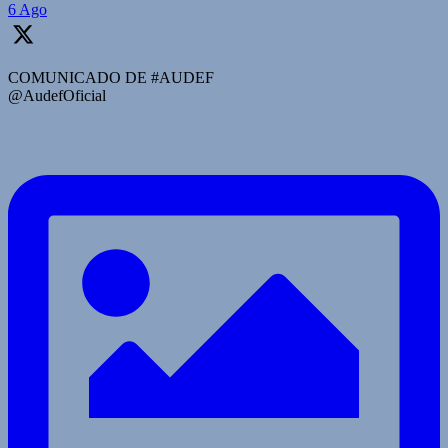
6 Ago
COMUNICADO DE #AUDEF
@AudefOficial