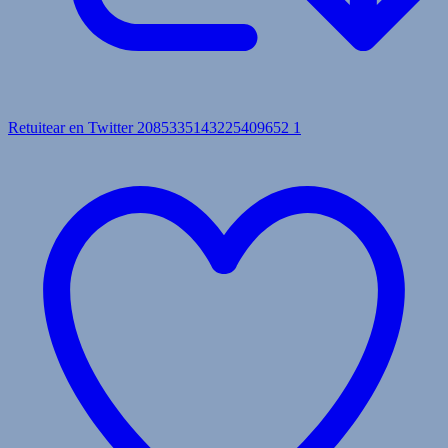
Retuitear en Twitter 2085335143225409652
1