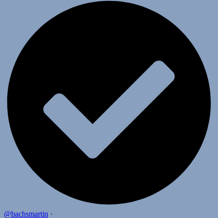
@bachsmartin
·