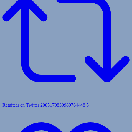
Retuitear en Twitter 2085170839989764448
5