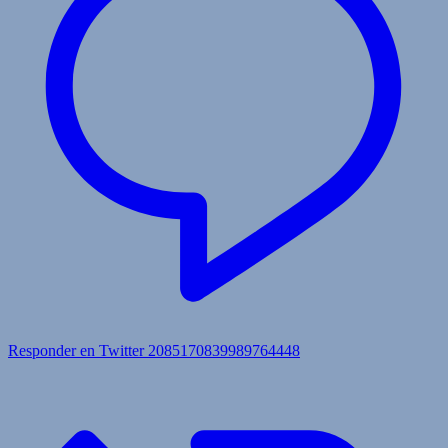
Responder en Twitter 2085170839989764448