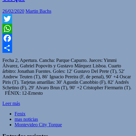
26/02/2020
Martin Bachs
Twitter
WhatsApp
Facebook
Compartir
Fecha 2, Apertura. Cancha: Parque Capurro. Jueces: Yimmi
Álvarez, Gabriel Popovits y Gustavo Márquez Lisboa. Cuarto
árbitro: Jonathan Fuentes. Goles: 12′ Gustavo Del Prete (T), 52′
Andrew Teuten (T), 86′ Ignacio Pereira (F, de penal), 90′ +4 Oscar
Piris (T). Tarjetas amarillas: 30′ Agustín Canobbio (F), 82′ Andrés
Schetino (F), 29′ Alvaro Brun (T), 90′ +2 Cristopher Fiermarin (T).
FÉNIX: 12-Ernesto
Leer más
Fenix
mas noticias
Montevideo City Torque