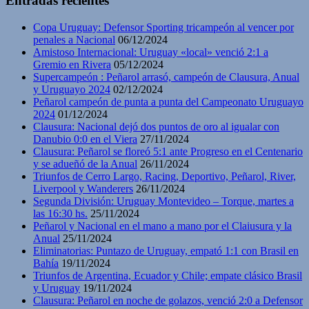
Entradas recientes
Copa Uruguay: Defensor Sporting tricampeón al vencer por
penales a Nacional
06/12/2024
Amistoso Internacional: Uruguay «local» venció 2:1 a
Gremio en Rivera
05/12/2024
Supercampeón : Peñarol arrasó, campeón de Clausura, Anual
y Uruguayo 2024
02/12/2024
Peñarol campeón de punta a punta del Campeonato Uruguayo
2024
01/12/2024
Clausura: Nacional dejó dos puntos de oro al igualar con
Danubio 0:0 en el Viera
27/11/2024
Clausura: Peñarol se floreó 5:1 ante Progreso en el Centenario
y se adueñó de la Anual
26/11/2024
Triunfos de Cerro Largo, Racing, Deportivo, Peñarol, River,
Liverpool y Wanderers
26/11/2024
Segunda División: Uruguay Montevideo – Torque, martes a
las 16:30 hs.
25/11/2024
Peñarol y Nacional en el mano a mano por el Claiusura y la
Anual
25/11/2024
Eliminatorias: Puntazo de Uruguay, empató 1:1 con Brasil en
Bahía
19/11/2024
Triunfos de Argentina, Ecuador y Chile; empate clásico Brasil
y Uruguay
19/11/2024
Clausura: Peñarol en noche de golazos, venció 2:0 a Defensor