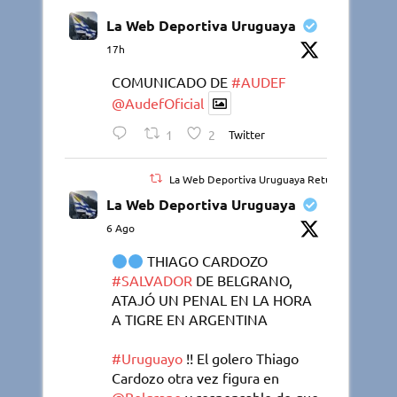
La Web Deportiva Uruguaya
17h
COMUNICADO DE
#AUDEF
@AudefOficial
1
2
Twitter
La Web Deportiva Uruguaya Retuiteado
La Web Deportiva Uruguaya
6 Ago
THIAGO CARDOZO
#SALVADOR
DE BELGRANO,
ATAJÓ UN PENAL EN LA HORA
A TIGRE EN ARGENTINA
#Uruguayo
!! El golero Thiago
Cardozo otra vez figura en