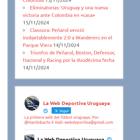
Eliminatorias: Uruguay y una nueva
victoria ante Colombia en «casa»
15/11/2024
Clausura: Peñarol venció
inobjetablemente 2:0 a Wanderers en el
Parque Viera
14/11/2024
Triunfos de Peñarol, Boston, Defensor,
Nacional y Racing por la duodécima fecha
14/11/2024
La Web Deportiva Uruguaya
Seguir
La primera web del fútbol uruguayo. Por
@martinbachs E mail: webdeportiva@gmail.com
La Web Deportiva Uruguaya