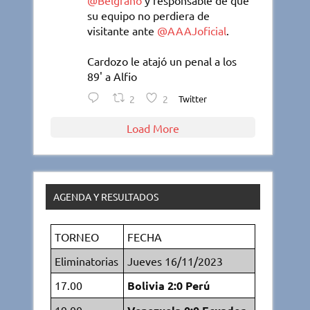
@Belgrano
y responsable de que
su equipo no perdiera de
visitante ante
@AAAJoficial
.
Cardozo le atajó un penal a los
89' a Alfio
2
2
Twitter
Load More
AGENDA Y RESULTADOS
TORNEO
FECHA
Eliminatorias
Jueves 16/11/2023
17.00
Bolivia 2:0 Perú