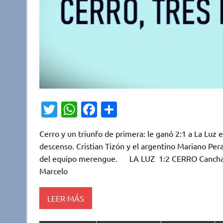
T
W
Fa
C
w
h
c
o
Cerro y un triunfo de primera: le ganó 2:1 a La Luz e
it
at
e
m
descenso. Cristian Tizón y el argentino Mariano Pera
te
s
b
p
del equipo merengue. LA LUZ 1:2 CERRO Cancha: Pa
r
A
o
ar
Marcelo
p
o
ti
LEER MÁS
p
k
r