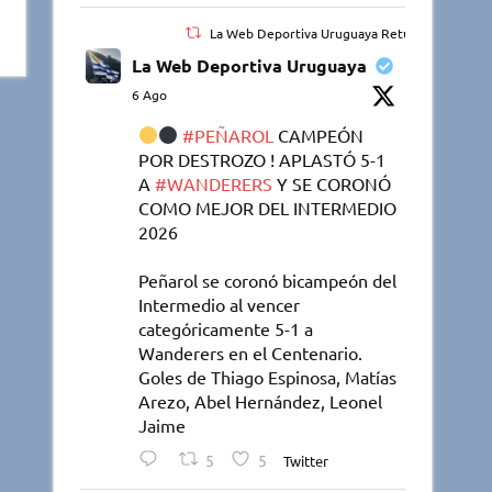
La Web Deportiva Uruguaya Retuiteado
La Web Deportiva Uruguaya
6 Ago
#PEÑAROL
CAMPEÓN
POR DESTROZO ! APLASTÓ 5-1
A
#WANDERERS
Y SE CORONÓ
COMO MEJOR DEL INTERMEDIO
2026
Peñarol se coronó bicampeón del
Intermedio al vencer
categóricamente 5-1 a
Wanderers en el Centenario.
Goles de Thiago Espinosa, Matías
Arezo, Abel Hernández, Leonel
Jaime
5
5
Twitter