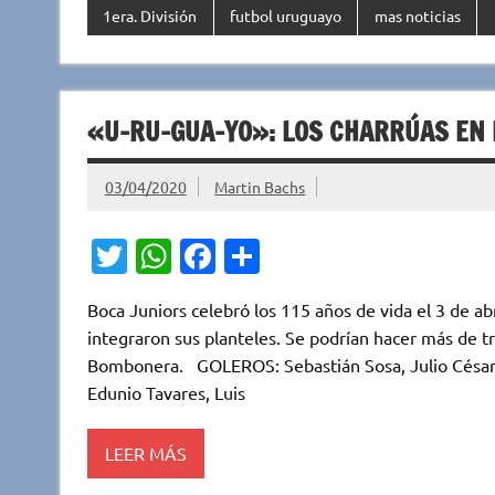
1era. División
futbol uruguayo
mas noticias
«U-RU-GUA-YO»: LOS CHARRÚAS EN 
03/04/2020
Martin Bachs
T
W
Fa
C
w
h
c
o
Boca Juniors celebró los 115 años de vida el 3 de abr
it
at
e
m
integraron sus planteles. Se podrían hacer más de t
te
s
b
p
Bombonera. GOLEROS: Sebastián Sosa, Julio César 
r
A
o
ar
Edunio Tavares, Luis
p
o
ti
LEER MÁS
p
k
r