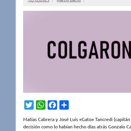
T
W
Fa
C
w
h
c
o
Matías Cabrera y José Luis «Gato» Tancredi (capitán 
it
at
e
m
decisión como lo habían hecho días atrás Gonzalo Ca