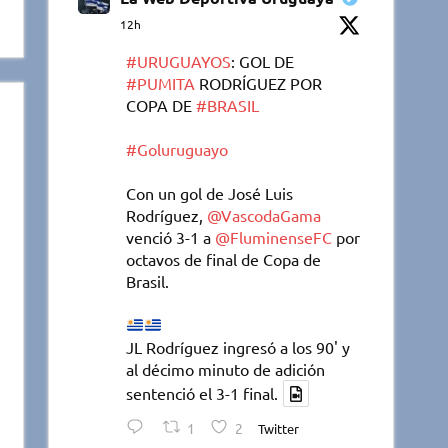
12h
#URUGUAYOS
: GOL DE
#PUMITA
RODRÍGUEZ POR
COPA DE
#BRASIL
#Goluruguayo
Con un gol de José Luis
Rodríguez,
@VascodaGama
venció 3-1 a
@FluminenseFC
por
octavos de final de Copa de
Brasil.
JL Rodríguez ingresó a los 90' y
al décimo minuto de adición
sentenció el 3-1 final.
1
2
Twitter