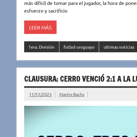
te
s
b
p
más difícil de tomar para el jugador, la hora de poner
r
A
o
ar
esfuerzo y sacrificio
p
o
ti
LEER MÁS
p
k
r
1era. División
futbol uruguayo
ultimas noticias
CLAUSURA: CERRO VENCIÓ 2:1 A LA 
11/11/2023
Martin Bachs