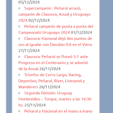
05/12/2024
Supercampeón : Peñarol arrasó,
campeón de Clausura, Anual y Uruguayo
2024
02/12/2024
Peñarol campeón de punta a punta del
Campeonato Uruguayo 2024
01/12/2024
Clausura: Nacional dejó dos puntos de
oro al igualar con Danubio 0:0 en el Viera
27/11/2024
Clausura: Peñarol se floreó 5:1 ante
Progreso en el Centenario y se adueñó
de la Anual
26/11/2024
Triunfos de Cerro Largo, Racing,
Deportivo, Peñarol, River, Liverpool y
Wanderers
26/11/2024
Segunda División: Uruguay
Montevideo – Torque, martes a las 16:30
hs.
25/11/2024
Peñarol y Nacional en el mano a mano