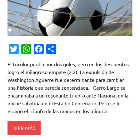
T
W
Fa
C
w
h
c
o
El tricolor perdía por dos goles, pero en los descuentos
it
at
e
m
logró el milagroso empate (2:2). La expulsión de
te
s
b
p
Washington Aguerre fue determinante para cambiar
r
A
o
ar
una historia que parecía sentenciada. Cerro Largo se
encaminaba a un resonante triunfo ante Nacional en la
p
o
ti
noche sabatina en el Estadio Centenario. Pero se le
p
k
r
escapó el triunfo de las manos en los minutos
LEER MÁS