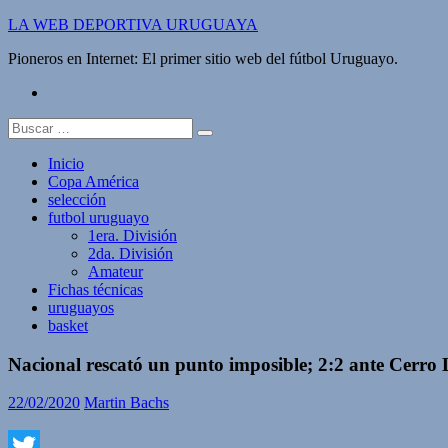
Saltar
LA WEB DEPORTIVA URUGUAYA
al
Pioneros en Internet: El primer sitio web del fútbol Uruguayo.
contenido
twitter
Buscar:
Inicio
Copa América
selección
futbol uruguayo
1era. División
2da. División
Amateur
Fichas técnicas
uruguayos
basket
Nacional rescató un punto imposible; 2:2 ante Cerro
22/02/2020
Martin Bachs