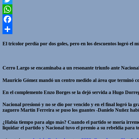
Twitter
WhatsApp
Facebook
Compartir
El tricolor perdía por dos goles, pero en los descuentos logró e
Cerro Largo se encaminaba a un resonante triunfo ante Nacional en
Mauricio Gómez mandó un centro medido al área que terminó con e
En el complemento Enzo Borges se la dejó servida a Hugo Dorreg
Nacional presionó y no se dio por vencido y en el final logró la 
zaguero Martín Ferreira se puso los guantes -Danielo Nuñez había
¿Había tiempo para algo más? Cuando el partido se moría irremed
liquidar el partido y Nacional tuvo el premio a su rebeldia para 