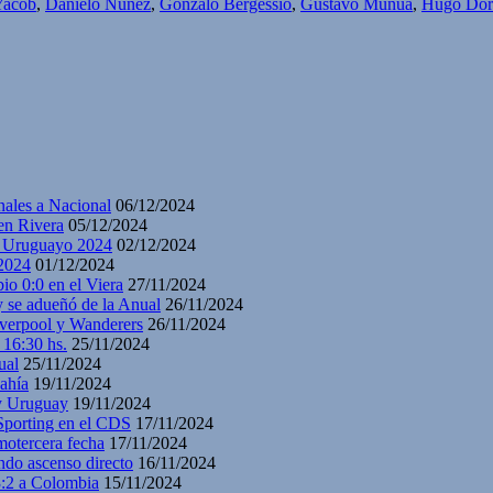
Yacob
,
Danielo Núñez
,
Gonzalo Bergessio
,
Gustavo Munúa
,
Hugo Dor
nales a Nacional
06/12/2024
en Rivera
05/12/2024
y Uruguayo 2024
02/12/2024
2024
01/12/2024
io 0:0 en el Viera
27/11/2024
y se adueñó de la Anual
26/11/2024
iverpool y Wanderers
26/11/2024
 16:30 hs.
25/11/2024
ual
25/11/2024
ahía
19/11/2024
 y Uruguay
19/11/2024
 Sporting en el CDS
17/11/2024
motercera fecha
17/11/2024
ndo ascenso directo
16/11/2024
3:2 a Colombia
15/11/2024