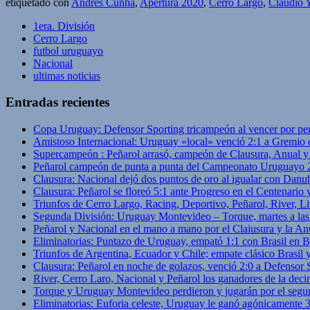
etiquetado con
Andrés Cunha
,
Apertura 2020
,
Cerro Largo
,
Claudio 
1era. División
Cerro Largo
futbol uruguayo
Nacional
ultimas noticias
Entradas recientes
Copa Uruguay: Defensor Sporting tricampeón al vencer por pe
Amistoso Internacional: Uruguay «local» venció 2:1 a Gremio 
Supercampeón : Peñarol arrasó, campeón de Clausura, Anual 
Peñarol campeón de punta a punta del Campeonato Uruguayo 
Clausura: Nacional dejó dos puntos de oro al igualar con Danub
Clausura: Peñarol se floreó 5:1 ante Progreso en el Centenario 
Triunfos de Cerro Largo, Racing, Deportivo, Peñarol, River, L
Segunda División: Uruguay Montevideo – Torque, martes a las
Peñarol y Nacional en el mano a mano por el Claiusura y la An
Eliminatorias: Puntazo de Uruguay, empató 1:1 con Brasil en B
Triunfos de Argentina, Ecuador y Chile; empate clásico Brasil
Clausura: Peñarol en noche de golazos, venció 2:0 a Defensor
River, Cerro Laro, Nacional y Peñarol los ganadores de la deci
Torque y Uruguay Montevideo perdieron y jugarán por el segu
Eliminatorias: Euforia celeste, Uruguay le ganó agónicamente 