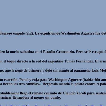
l milagroso empate (2:2). La expulsión de Washington Aguerre fue d
 la noche sabatina en el Estadio Centenario. Pero se le escapó el 
l toque directo a la red del argentino Tomás Fernández. El arachá
o, que le pegó de primera y dejó sin asunto al panameño Luis Mej
gran reacción. Penal y roja para Washington Aguerre (había sido am
 hecho los tres cambios-. Bergessio mandó la pelota contra el pal
iablemene llegó el remate cruzado de Claudio Yacob para sentenci
terminar llevándose al menos un punto.