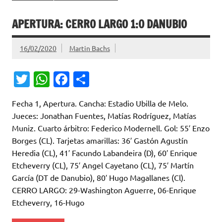
APERTURA: CERRO LARGO 1:0 DANUBIO
16/02/2020
Martin Bachs
T
W
Fa
C
w
h
c
o
Fecha 1, Apertura. Cancha: Estadio Ubilla de Melo.
it
at
e
m
Jueces: Jonathan Fuentes, Matías Rodríguez, Matías
te
s
b
p
Muniz. Cuarto árbitro: Federico Modernell. Gol: 55′ Enzo
r
A
o
ar
Borges (CL). Tarjetas amarillas: 36′ Gastón Agustín
Heredia (CL), 41′ Facundo Labandeira (D), 60′ Enrique
p
o
ti
Etcheverry (CL), 75′ Angel Cayetano (CL), 75′ Martín
p
k
r
García (DT de Danubio), 80′ Hugo Magallanes (Cl).
CERRO LARGO: 29-Washington Aguerre, 06-Enrique
Etcheverry, 16-Hugo