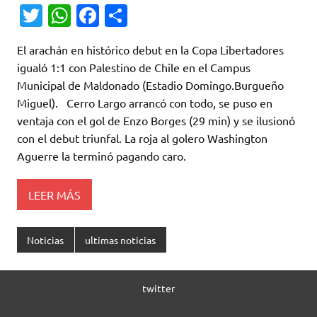
T
W
Fa
C
w
h
c
o
El arachán en histórico debut en la Copa Libertadores
it
at
e
m
igualó 1:1 con Palestino de Chile en el Campus
te
s
b
p
Municipal de Maldonado (Estadio Domingo.Burgueño
r
A
o
ar
Miguel). Cerro Largo arrancó con todo, se puso en
ventaja con el gol de Enzo Borges (29 min) y se ilusionó
p
o
ti
con el debut triunfal. La roja al golero Washington
p
k
r
Aguerre la terminó pagando caro.
LEER MÁS
Noticias
ultimas noticias
twitter