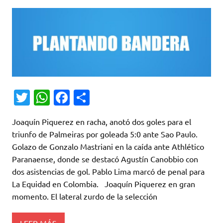
T
W
Fa
C
w
h
c
o
Joaquín Piquerez en racha, anotó dos goles para el
it
at
e
m
triunfo de Palmeiras por goleada 5:0 ante Sao Paulo.
te
s
b
p
Golazo de Gonzalo Mastriani en la caída ante Athlético
r
A
o
ar
Paranaense, donde se destacó Agustín Canobbio con
dos asistencias de gol. Pablo Lima marcó de penal para
p
o
ti
La Equidad en Colombia. Joaquín Piquerez en gran
p
k
r
momento. El lateral zurdo de la selección