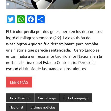
T
W
Fa
C
w
h
c
o
El tricolor perdía por dos goles, pero en los descuentos
it
at
e
m
logró el milagroso empate (2:2). La expulsión de
te
s
b
p
Washington Aguerre fue determinante para cambiar
r
A
o
ar
una historia que parecía sentenciada. Cerro Largo se
encaminaba a un resonante triunfo ante Nacional en la
p
o
ti
noche sabatina en el Estadio Centenario. Pero se le
p
k
r
escapó el triunfo de las manos en los minutos
LEER MÁS
1era. División
Cerro Largo
futbol uruguayo
Nacional
ultimas noticias