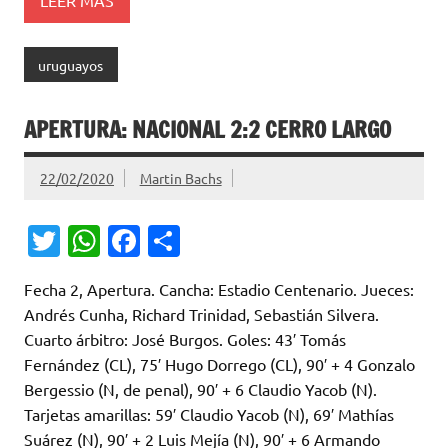
LEER MÁS
uruguayos
APERTURA: NACIONAL 2:2 CERRO LARGO
22/02/2020
Martin Bachs
T
W
Fa
C
w
h
c
o
Fecha 2, Apertura. Cancha: Estadio Centenario. Jueces:
it
at
e
m
Andrés Cunha, Richard Trinidad, Sebastián Silvera.
te
s
b
p
Cuarto árbitro: José Burgos. Goles: 43′ Tomás
r
A
o
ar
Fernández (CL), 75′ Hugo Dorrego (CL), 90′ + 4 Gonzalo
Bergessio (N, de penal), 90′ + 6 Claudio Yacob (N).
p
o
ti
Tarjetas amarillas: 59′ Claudio Yacob (N), 69′ Mathías
p
k
r
Suárez (N), 90′ + 2 Luis Mejía (N), 90′ + 6 Armando