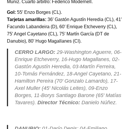
er
s
e
p
Muniz. Cuarto árbitro: Federico Modernell.
A
b
ar
Gol:
55′ Enzo Borges (CL).
p
o
tir
Tarjetas amarillas:
36′ Gastón Agustín Heredia (CL), 41′
p
o
Facundo Labandeira (D), 60′ Enrique Etcheverry (CL),
75′ Angel Cayetano (CL), 75′ Martín García (DT de
k
Danubio), 80′ Hugo Magallanes (Cl).
CERRO LARGO:
29-Washington Aguerre, 06-
Enrique Etcheverry, 16-Hugo Magallanes, 02-
Gastón Agustín Heredia, 03-Martín Ferreira,
10-Tomás Fernández, 18-Angel Cayetano, 21-
Hamilton Pereira (70′ Gonzalo Lamardo), 17-
Axel Muller (45′ Nicolás Leites), 09-Enzo
Borges, 11-Borys Santiago Barone (65′ Matías
Tavares).
Director Técnico:
Danielo Núñez.
DANUBIO:
01-Darío Denis; 04-Emiliano