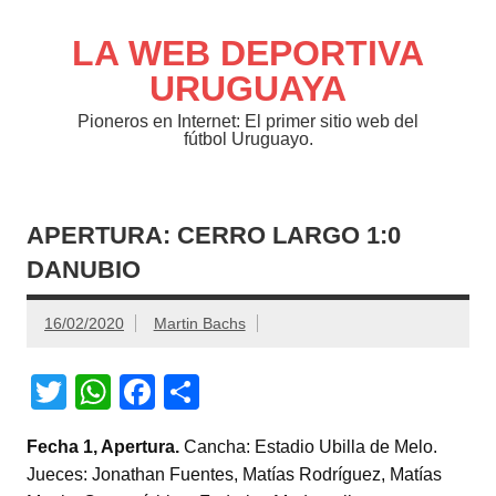
Saltar
al
contenido
LA WEB DEPORTIVA
URUGUAYA
Pioneros en Internet: El primer sitio web del
fútbol Uruguayo.
APERTURA: CERRO LARGO 1:0
DANUBIO
16/02/2020
Martin Bachs
T
W
F
C
wi
h
a
o
Fecha 1, Apertura.
Cancha: Estadio Ubilla de Melo.
tt
at
c
m
Jueces: Jonathan Fuentes, Matías Rodríguez, Matías