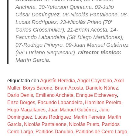
Ancheta, 30-Yeferson Quintana, 02-Julio
César Domínguez, 06-Nicolás Pantaleone, 08-
Lucas Rodríguez, 23-Nicolás Prieto (70′
Carlos Grossmuller), 21-Briam Acosta, 14-
Facundo Labandeira (58′ Diego Martiñones),
07-Rodrigo Piñeyro, 09-Juan Manuel Gutiérrez
(58′ Luciano Nequecaur).
Director técnico:
Martín García.
etiquetado con
Agustín Heredia
,
Angel Cayetano
,
Axel
Muller
,
Borys Barone
,
Briam Acosta
,
Danielo Núñez
,
Darío Denis
,
Emiliano Ancheta
,
Enrique Etcheverry
,
Enzo Borges
,
Facundo Labandeira
,
Hamilton Pereira
,
Hugo Magallanes
,
Juan Manuel Gutiérrez
,
Julio
Domínguez
,
Lucas Rodríguez
,
Martín Ferreira
,
Martín
García
,
Nicolás Pantaleone
,
Nicolás Prieto
,
Partidos
Cerro Largo
,
Partidos Danubio
,
Partidos de Cerro Largo
,