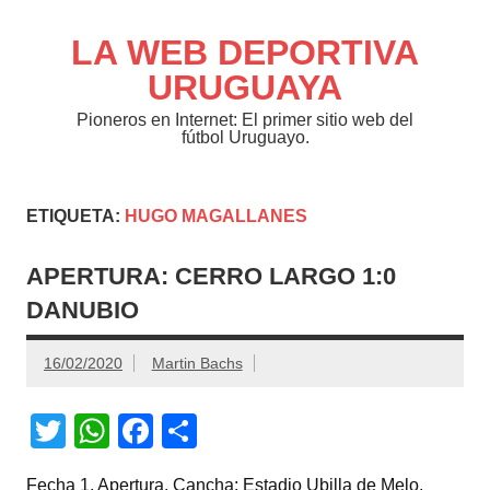
Saltar
al
contenido
LA WEB DEPORTIVA
URUGUAYA
Pioneros en Internet: El primer sitio web del
fútbol Uruguayo.
ETIQUETA:
HUGO MAGALLANES
APERTURA: CERRO LARGO 1:0
DANUBIO
16/02/2020
Martin Bachs
T
W
F
C
wi
h
a
o
Fecha 1, Apertura. Cancha: Estadio Ubilla de Melo.