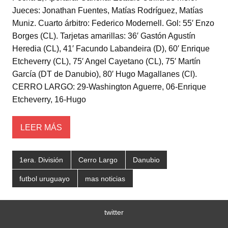
tt
at
c
m
Jueces: Jonathan Fuentes, Matías Rodríguez, Matías
er
s
e
p
Muniz. Cuarto árbitro: Federico Modernell. Gol: 55′ Enzo
A
b
ar
Borges (CL). Tarjetas amarillas: 36′ Gastón Agustín
Heredia (CL), 41′ Facundo Labandeira (D), 60′ Enrique
p
o
tir
Etcheverry (CL), 75′ Angel Cayetano (CL), 75′ Martín
p
o
García (DT de Danubio), 80′ Hugo Magallanes (Cl).
k
CERRO LARGO: 29-Washington Aguerre, 06-Enrique
Etcheverry, 16-Hugo
LEER MÁS
1era. División
Cerro Largo
Danubio
futbol uruguayo
mas noticias
twitter