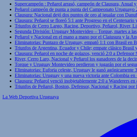
Supercampeón : Peñarol arrasó, campeón de Clausura, Anual 
Peñarol campeón de punta a punta del Campeonato Uruguayo 
Clausura: Nacional dejó dos puntos de oro al igualar con Danub
Clausura: Peñarol se floreó 5:1 ante Progreso en el Centenario 
Triunfos de Cerro Largo, Racing, Deportivo, Peñarol, River, L
Segunda División: Uruguay Montevideo – Torque, martes a las
Peñarol y Nacional en el mano a mano por el Claiusura y la An
Eliminatorias: Puntazo de Uruguay, empató 1:1 con Brasil en B
Triunfos de Argentina, Ecuador y Chile; empate clásico Brasil
Clausura: Peñarol en noche de golazos, venció 2:0 a Defensor
River, Cerro Laro, Nacional y Peñarol los ganadores de la deci
Torque y Uruguay Montevideo perdieron y jugarán por el segu
Eliminatorias: Euforia celeste, Uruguay le ganó agónicamente 
Eliminatorias: Uruguay y una nueva victoria ante Colombia en
Clausura: Peñarol venció inobjetablemente 2:0 a Wanderers en 
Triunfos de Peñarol, Boston, Defensor, Nacional y Racing por
La Web Deportiva Uruguaya