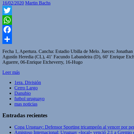
16/02/2020
Martin Bachs
Twitter
WhatsApp
Facebook
Compartir
Fecha 1, Apertura. Cancha: Estadio Ubilla de Melo. Jueces: Jonathan 
Agustín Heredia (CL), 41′ Facundo Labandeira (D), 60′ Enrique E
Aguerre, 06-Enrique Etcheverry, 16-Hugo
Leer más
1era. División
Cerro Largo
Danubio
futbol uruguayo
mas noticias
Entradas recientes
Copa Uruguay: Defensor Sporting tricampeón al vencer por pe
Amistoso Internacional: Uruguay «local» venció 2:1 a Gremio 