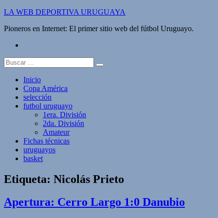
Saltar
LA WEB DEPORTIVA URUGUAYA
al
Pioneros en Internet: El primer sitio web del fútbol Uruguayo.
contenido
twitter
Buscar:
Inicio
Copa América
selección
futbol uruguayo
1era. División
2da. División
Amateur
Fichas técnicas
uruguayos
basket
Etiqueta:
Nicolás Prieto
Apertura: Cerro Largo 1:0 Danubio