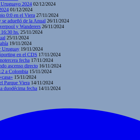
y Uruguayo 2024
02/12/2024
2024
01/12/2024
io 0:0 en el Viera
27/11/2024
y se adueñó de la Anual
26/11/2024
iverpool y Wanderers
26/11/2024
 16:30 hs.
25/11/2024
ual
25/11/2024
ahía
19/11/2024
 y Uruguay
19/11/2024
 Sporting en el CDS
17/11/2024
motercera fecha
17/11/2024
ndo ascenso directo
16/11/2024
3:2 a Colombia
15/11/2024
 «casa»
15/11/2024
el Parque Viera
14/11/2024
 la duodécima fecha
14/11/2024