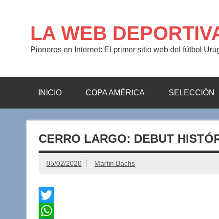
Saltar
al
contenido
LA WEB DEPORTIV
Pioneros en Internet: El primer sitio web del fútbol Ur
INICIO
COPA AMÉRICA
SELECCIÓN
CERRO LARGO: DEBUT HISTÓR
05/02/2020
Martin Bachs
T