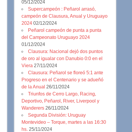
05/12/2024
Supercampeón : Peñarol arrasó,
campeón de Clausura, Anual y Uruguayo
2024
02/12/2024
Peñarol campeón de punta a punta
del Campeonato Uruguayo 2024
01/12/2024
Clausura: Nacional dejó dos puntos
de oro al igualar con Danubio 0:0 en el
Viera
27/11/2024
Clausura: Peñarol se floreó 5:1 ante
Progreso en el Centenario y se adueñó
de la Anual
26/11/2024
Triunfos de Cerro Largo, Racing,
Deportivo, Peñarol, River, Liverpool y
Wanderers
26/11/2024
Segunda División: Uruguay
Montevideo – Torque, martes a las 16:30
hs.
25/11/2024