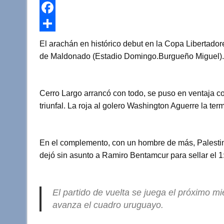
w
W
i
h
F
t
a
a
C
El arachán en histórico debut en la Copa Libertado
t
t
c
o
de Maldonado (Estadio Domingo.Burgueño Miguel).
e
s
e
m
r
A
b
p
Cerro Largo arrancó con todo, se puso en ventaja co
p
o
a
triunfal. La roja al golero Washington Aguerre la te
p
o
r
k
t
En el complemento, con un hombre de más, Palestino
i
dejó sin asunto a Ramiro Bentamcur para sellar el 1
r
El partido de vuelta se juega el próximo mi
avanza el cuadro uruguayo.