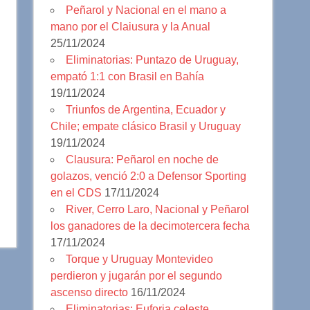
Peñarol y Nacional en el mano a
mano por el Claiusura y la Anual
25/11/2024
Eliminatorias: Puntazo de Uruguay,
empató 1:1 con Brasil en Bahía
19/11/2024
Triunfos de Argentina, Ecuador y
Chile; empate clásico Brasil y Uruguay
19/11/2024
Clausura: Peñarol en noche de
golazos, venció 2:0 a Defensor Sporting
en el CDS
17/11/2024
River, Cerro Laro, Nacional y Peñarol
los ganadores de la decimotercera fecha
17/11/2024
Torque y Uruguay Montevideo
perdieron y jugarán por el segundo
ascenso directo
16/11/2024
Eliminatorias: Euforia celeste,