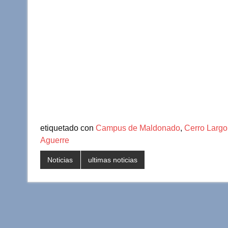
etiquetado con
Campus de Maldonado
,
Cerro Largo
Aguerre
Noticias
ultimas noticias