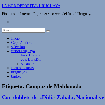
Saltar
LA WEB DEPORTIVA URUGUAYA
al
Pioneros en Internet: El primer sitio web del fútbol Uruguayo.
contenido
twitter
Buscar:
Inicio
Copa América
selección
futbol uruguayo
1era. División
2da. División
Amateur
Fichas técnicas
uruguayos
basket
Etiqueta:
Campus de Maldonado
Con doblete de «Didí» Zabala, Nacional ve