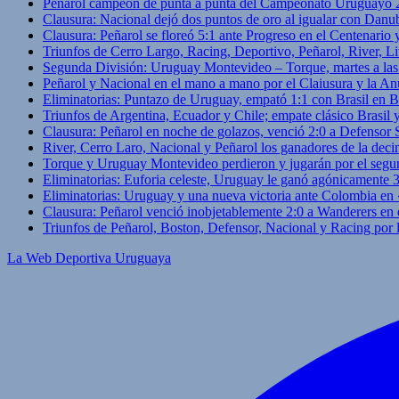
Peñarol campeón de punta a punta del Campeonato Uruguayo 
Clausura: Nacional dejó dos puntos de oro al igualar con Danub
Clausura: Peñarol se floreó 5:1 ante Progreso en el Centenario 
Triunfos de Cerro Largo, Racing, Deportivo, Peñarol, River, L
Segunda División: Uruguay Montevideo – Torque, martes a las
Peñarol y Nacional en el mano a mano por el Claiusura y la An
Eliminatorias: Puntazo de Uruguay, empató 1:1 con Brasil en B
Triunfos de Argentina, Ecuador y Chile; empate clásico Brasil
Clausura: Peñarol en noche de golazos, venció 2:0 a Defensor
River, Cerro Laro, Nacional y Peñarol los ganadores de la deci
Torque y Uruguay Montevideo perdieron y jugarán por el segu
Eliminatorias: Euforia celeste, Uruguay le ganó agónicamente 
Eliminatorias: Uruguay y una nueva victoria ante Colombia en
Clausura: Peñarol venció inobjetablemente 2:0 a Wanderers en 
Triunfos de Peñarol, Boston, Defensor, Nacional y Racing por
La Web Deportiva Uruguaya