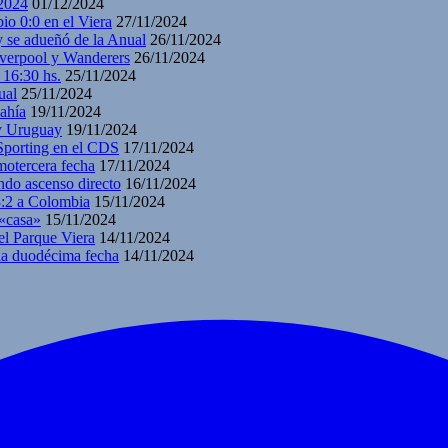
2024
01/12/2024
io 0:0 en el Viera
27/11/2024
y se adueñó de la Anual
26/11/2024
iverpool y Wanderers
26/11/2024
 16:30 hs.
25/11/2024
ual
25/11/2024
ahía
19/11/2024
 y Uruguay
19/11/2024
 Sporting en el CDS
17/11/2024
motercera fecha
17/11/2024
ndo ascenso directo
16/11/2024
3:2 a Colombia
15/11/2024
 «casa»
15/11/2024
el Parque Viera
14/11/2024
 la duodécima fecha
14/11/2024