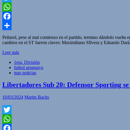
Twitter
WhatsApp
Facebook
Compartir
Peñarol, pese al mal comienzo en el partido, termino dándolo vuelta 
cambios en el ST fueron claves: Maximiliano SIlvera y Eduardo Darías
Leer más
1era. División
futbol uruguayo
mas noticias
Libertadores Sub 20: Defensor Sporting se
10/03/2024
Martin Bachs
Twitter
WhatsApp