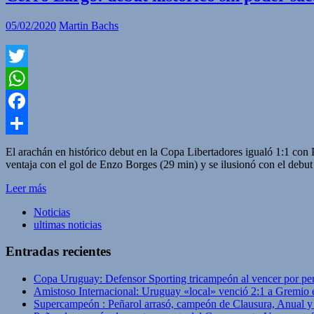
05/02/2020
Martin Bachs
Twitter
WhatsApp
Facebook
Compartir
El arachán en histórico debut en la Copa Libertadores igualó 1:1 c
ventaja con el gol de Enzo Borges (29 min) y se ilusionó con el debu
Leer más
Noticias
ultimas noticias
Entradas recientes
Copa Uruguay: Defensor Sporting tricampeón al vencer por pe
Amistoso Internacional: Uruguay «local» venció 2:1 a Gremio 
Supercampeón : Peñarol arrasó, campeón de Clausura, Anual 