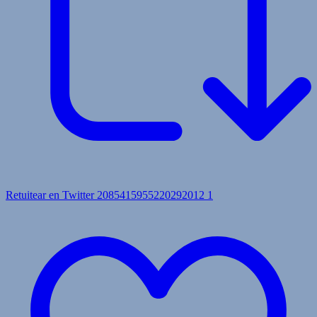
Retuitear en Twitter 2085415955220292012
1