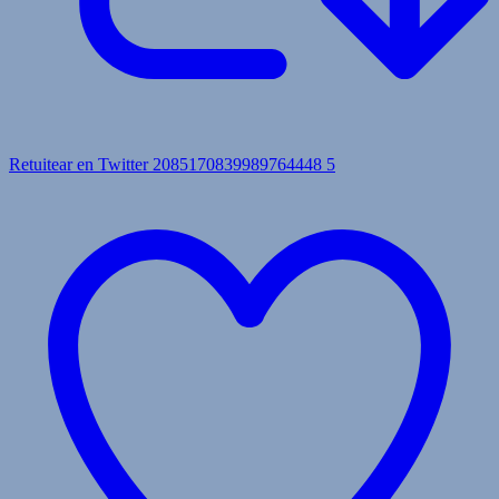
Retuitear en Twitter 2085170839989764448
5