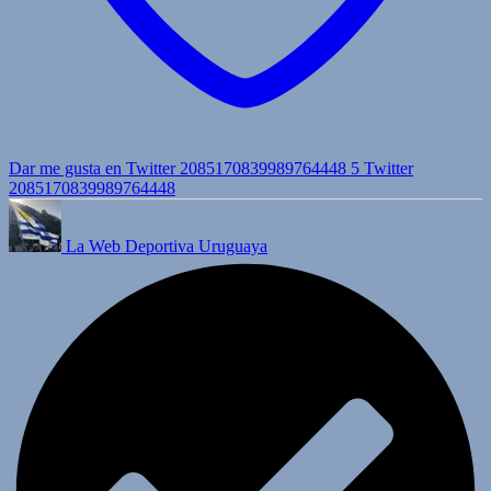
Dar me gusta en Twitter 2085170839989764448
5
Twitter
2085170839989764448
La Web Deportiva Uruguaya