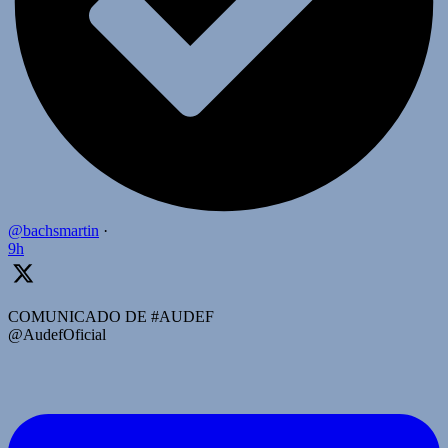
@bachsmartin
·
9h
COMUNICADO DE #AUDEF
@AudefOficial