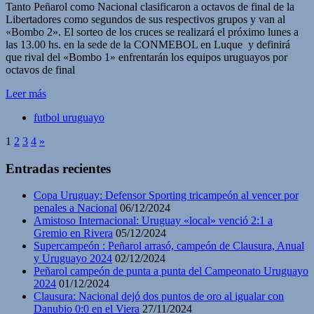
Compartir
Tanto Peñarol como Nacional clasificaron a octavos de final de la
Libertadores como segundos de sus respectivos grupos y van al
«Bombo 2». El sorteo de los cruces se realizará el próximo lunes a
las 13.00 hs. en la sede de la CONMEBOL en Luque y definirá
que rival del «Bombo 1» enfrentarán los equipos uruguayos por
octavos de final
Leer más
futbol uruguayo
1
2
3
4
»
Entradas recientes
Copa Uruguay: Defensor Sporting tricampeón al vencer por
penales a Nacional
06/12/2024
Amistoso Internacional: Uruguay «local» venció 2:1 a
Gremio en Rivera
05/12/2024
Supercampeón : Peñarol arrasó, campeón de Clausura, Anual
y Uruguayo 2024
02/12/2024
Peñarol campeón de punta a punta del Campeonato Uruguayo
2024
01/12/2024
Clausura: Nacional dejó dos puntos de oro al igualar con
Danubio 0:0 en el Viera
27/11/2024