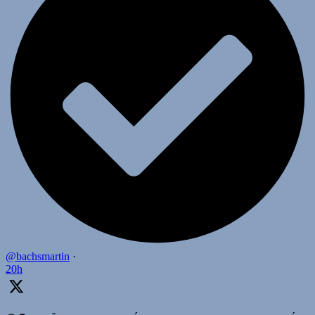
@bachsmartin
·
20h