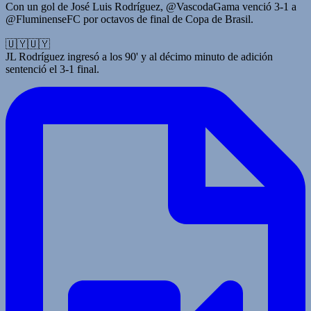
Con un gol de José Luis Rodríguez, @VascodaGama venció 3-1 a
@FluminenseFC por octavos de final de Copa de Brasil.
🇺🇾🇺🇾
JL Rodríguez ingresó a los 90' y al décimo minuto de adición
sentenció el 3-1 final.