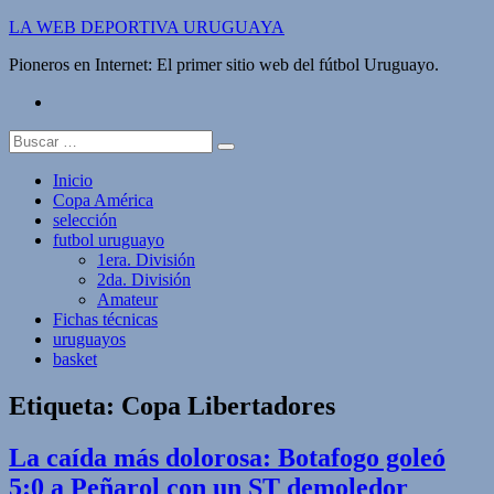
Saltar
LA WEB DEPORTIVA URUGUAYA
al
Pioneros en Internet: El primer sitio web del fútbol Uruguayo.
contenido
twitter
Buscar:
Inicio
Copa América
selección
futbol uruguayo
1era. División
2da. División
Amateur
Fichas técnicas
uruguayos
basket
Etiqueta:
Copa Libertadores
La caída más dolorosa: Botafogo goleó
5:0 a Peñarol con un ST demoledor