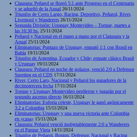
Clausura: Peñarol se floreó 5:1 ante Progreso en el Centenario
y se adueñó de la Anual
26/11/2024
Triunfos de Cerro Largo, Racing, Deportivo, Peñarol, River,
Liverpool y Wanderers
26/11/2024
Segunda División: Uruguay Montevideo – Torque, martes a
las 16:30 hs.
25/11/2024
Peñarol y Nacional en el mano a mano por el Claiusura y la
Anual
25/11/2024
Eliminatorias: Puntazo de Uruguay, empató 1:1 con Brasil en
Bahía
19/11/2024
Triunfos de Argentina, Ecuador y Chile; empate clásico Brasil
y Uruguay
19/11/2024
Clausura: Peñarol en noche de golazos, venció 2:0 a Defensor
Sporting en el CDS
17/11/2024
River, Cerro Laro, Nacional y Peñarol los ganadores de la
decimotercera fecha
17/11/2024
Torque y Uruguay Montevideo perdieron y jugarán por el
segundo ascenso directo
16/11/2024
Eliminatorias: Euforia celeste, Uruguay le ganó agónicamente
3:2 a Colombia
15/11/2024
Eliminatorias: Uruguay y una nueva victoria ante Colombia
en «casa»
15/11/2024
Clausura: Peñarol venció inobjetablemente 2:0 a Wanderers
en el Parque Viera
14/11/2024
Triunfos de Peñarol, Boston, Defensor, Nacional y Racing