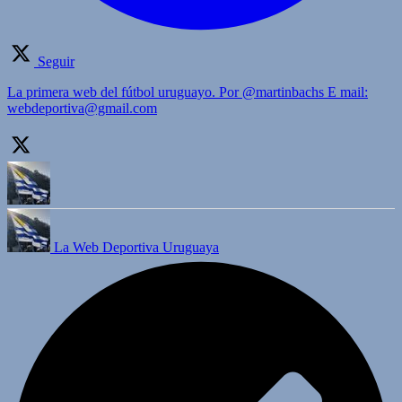
Seguir
La primera web del fútbol uruguayo. Por @martinbachs E mail:
webdeportiva@gmail.com
La Web Deportiva Uruguaya