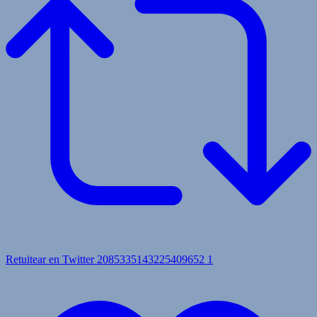
Retuitear en Twitter 2085335143225409652
1