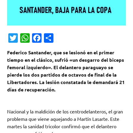
T
W
Fa
C
w
h
c
o
Federico Santander, que se lesionó en el primer
it
at
e
m
tiempo en el clásico, sufrió «un desgarro del biceps
te
s
b
p
femoral izquierdo». El delantero paraguayo se
r
A
o
ar
pierde los dos partidos de octavos de final de la
Libertadores. La lesión constatada le demandará 21
p
o
ti
días de recuperación.
p
k
r
Nacional y la maldición de los centrodelanteros, el gran
problema que viene aquejando a Martín Lasarte. Este
martes la sanidad tricolor confirmó que el delantero