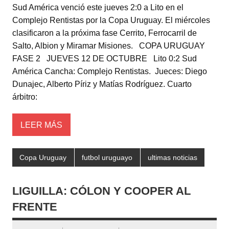
Sud América venció este jueves 2:0 a Lito en el
tt
at
c
m
Complejo Rentistas por la Copa Uruguay. El miércoles
er
s
e
p
clasificaron a la próxima fase Cerrito, Ferrocarril de
A
b
ar
Salto, Albion y Miramar Misiones. COPA URUGUAY
FASE 2 JUEVES 12 DE OCTUBRE Lito 0:2 Sud
p
o
tir
América Cancha: Complejo Rentistas. Jueces: Diego
p
o
Dunajec, Alberto Píriz y Matías Rodríguez. Cuarto
k
árbitro:
LEER MÁS
Copa Uruguay
futbol uruguayo
ultimas noticias
LIGUILLA: CÓLON Y COOPER AL
FRENTE