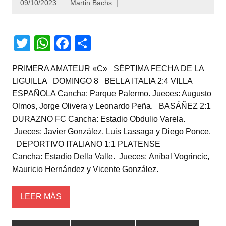
09/10/2023
Martin Bachs
T
W
F
C
wi
h
a
o
PRIMERA AMATEUR «C» SÉPTIMA FECHA DE LA
tt
at
c
m
LIGUILLA DOMINGO 8 BELLA ITALIA 2:4 VILLA
er
s
e
p
ESPAÑOLA Cancha: Parque Palermo. Jueces: Augusto
A
b
ar
Olmos, Jorge Olivera y Leonardo Peña. BASÁÑEZ 2:1
DURAZNO FC Cancha: Estadio Obdulio Varela.
p
o
tir
Jueces: Javier González, Luis Lassaga y Diego Ponce.
p
o
DEPORTIVO ITALIANO 1:1 PLATENSE
k
Cancha: Estadio Della Valle. Jueces: Aníbal Vogrincic,
Mauricio Hernández y Vicente González.
LEER MÁS