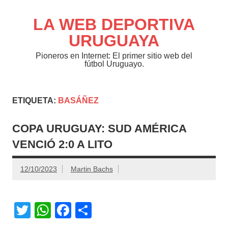
Saltar
al
contenido
LA WEB DEPORTIVA
URUGUAYA
Pioneros en Internet: El primer sitio web del
fútbol Uruguayo.
ETIQUETA:
BASÁÑEZ
COPA URUGUAY: SUD AMÉRICA
VENCIÓ 2:0 A LITO
12/10/2023
Martin Bachs
T
W
F
C
wi
h
a
o