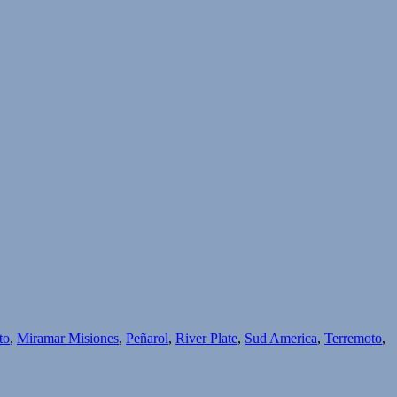
to
,
Miramar Misiones
,
Peñarol
,
River Plate
,
Sud America
,
Terremoto
,