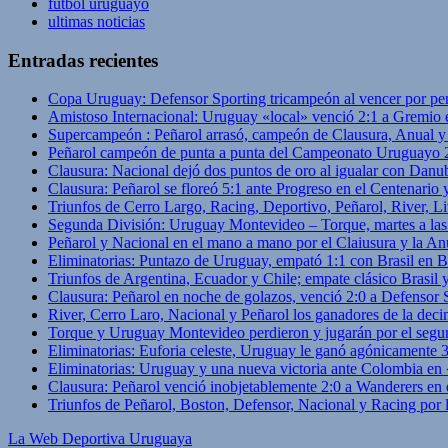
futbol uruguayo
ultimas noticias
Entradas recientes
Copa Uruguay: Defensor Sporting tricampeón al vencer por pe
Amistoso Internacional: Uruguay «local» venció 2:1 a Gremio 
Supercampeón : Peñarol arrasó, campeón de Clausura, Anual 
Peñarol campeón de punta a punta del Campeonato Uruguayo 
Clausura: Nacional dejó dos puntos de oro al igualar con Danub
Clausura: Peñarol se floreó 5:1 ante Progreso en el Centenario 
Triunfos de Cerro Largo, Racing, Deportivo, Peñarol, River, L
Segunda División: Uruguay Montevideo – Torque, martes a las
Peñarol y Nacional en el mano a mano por el Claiusura y la An
Eliminatorias: Puntazo de Uruguay, empató 1:1 con Brasil en B
Triunfos de Argentina, Ecuador y Chile; empate clásico Brasil
Clausura: Peñarol en noche de golazos, venció 2:0 a Defensor
River, Cerro Laro, Nacional y Peñarol los ganadores de la deci
Torque y Uruguay Montevideo perdieron y jugarán por el segu
Eliminatorias: Euforia celeste, Uruguay le ganó agónicamente 
Eliminatorias: Uruguay y una nueva victoria ante Colombia en
Clausura: Peñarol venció inobjetablemente 2:0 a Wanderers en 
Triunfos de Peñarol, Boston, Defensor, Nacional y Racing por
La Web Deportiva Uruguaya