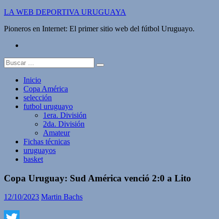
Saltar
LA WEB DEPORTIVA URUGUAYA
al
Pioneros en Internet: El primer sitio web del fútbol Uruguayo.
contenido
twitter
Buscar:
Inicio
Copa América
selección
futbol uruguayo
1era. División
2da. División
Amateur
Fichas técnicas
uruguayos
basket
Copa Uruguay: Sud América venció 2:0 a Lito
12/10/2023
Martin Bachs