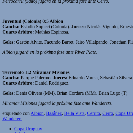
Ferrocarril (Salto) jugará en la próxima fase ante Cerro.
Juventud (Colonia) 0:5 Albion
Cancha:
Estadio Supicci (Colonia).
Jueces:
Nicolás Vignolo, Ernest
Cuarto árbitro:
Mathías Espinosa.
Goles:
Gastón Alvite, Facundo Barret, Jairo Villalpando, Jonathan Pl
Albion jugará en la próxima fase ante River Plate.
Terremoto 1:2 Miramar Misiones
Cancha:
Parque Palermo.
Jueces:
Eduardo Varela, Sebastián Silvera
Cuarto árbitro:
Daniel Rodríguez.
Goles:
Denis Olivera (MM), Brian Cordara (MM), Brian Lugo (T).
Miramar Misiones jugará la próxima fase ante Wanderers.
etiquetado con
Albion
,
Basáñez
,
Bella Vista
,
Cerrito
,
Cerro
,
Copa Ur
Wanderers
Copa Uruguay