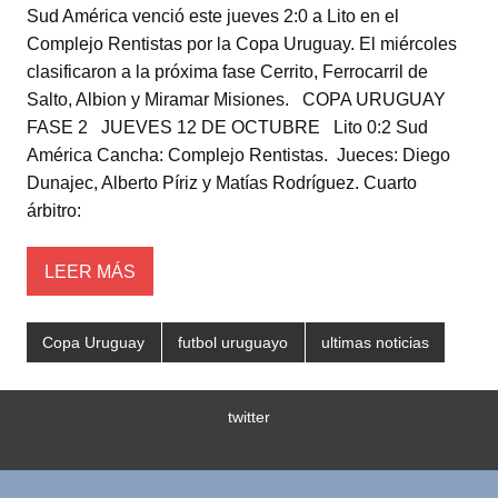
Sud América venció este jueves 2:0 a Lito en el
tt
at
c
m
Complejo Rentistas por la Copa Uruguay. El miércoles
er
s
e
p
clasificaron a la próxima fase Cerrito, Ferrocarril de
A
b
ar
Salto, Albion y Miramar Misiones. COPA URUGUAY
FASE 2 JUEVES 12 DE OCTUBRE Lito 0:2 Sud
p
o
tir
América Cancha: Complejo Rentistas. Jueces: Diego
p
o
Dunajec, Alberto Píriz y Matías Rodríguez. Cuarto
k
árbitro:
LEER MÁS
Copa Uruguay
futbol uruguayo
ultimas noticias
twitter