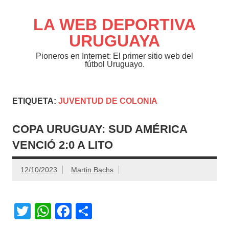
Saltar
al
contenido
LA WEB DEPORTIVA
URUGUAYA
Pioneros en Internet: El primer sitio web del
fútbol Uruguayo.
ETIQUETA:
JUVENTUD DE COLONIA
COPA URUGUAY: SUD AMÉRICA
VENCIÓ 2:0 A LITO
12/10/2023
Martin Bachs
T
W
F
C
wi
h
a
o