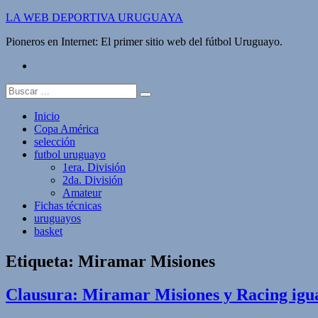
Saltar
LA WEB DEPORTIVA URUGUAYA
al
Pioneros en Internet: El primer sitio web del fútbol Uruguayo.
contenido
twitter
Buscar:
Inicio
Copa América
selección
futbol uruguayo
1era. División
2da. División
Amateur
Fichas técnicas
uruguayos
basket
Etiqueta:
Miramar Misiones
Clausura: Miramar Misiones y Racing igua