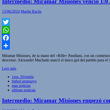
Intermedio: Miramar Misiones venció 1:0 a
15/06/2024
Martin Bachs
Twitter
WhatsApp
Facebook
Compartir
Miramar Misiones, de la mano del «Rifle» Pandiani, con un comienzo p
descenso. Alexander Machado marcó el único gol del partido para el «c
Leer más
1era. División
futbol uruguayo
mas noticias
ultimas noticias
Intermedio: Miramar Misiones empezó con 