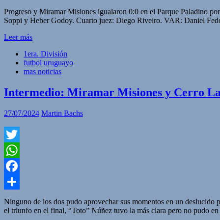
Compartir
Progreso y Miramar Misiones igualaron 0:0 en el Parque Paladin
Soppi y Heber Godoy. Cuarto juez: Diego Riveiro. VAR: Daniel F
Leer más
1era. División
futbol uruguayo
mas noticias
Intermedio: Miramar Misiones y Cerro La
27/07/2024
Martin Bachs
Twitter
WhatsApp
Facebook
Compartir
Ninguno de los dos pudo aprovechar sus momentos en un deslucido pa
el triunfo en el final, “Toto” Núñez tuvo la más clara pero no pu