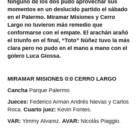
Ninguno de los dos pudo aprovechar sus
tt
at
c
m
momentos en un deslucido partido el sábado
er
s
e
p
en el Palermo. Miramar Misiones y Cerro
A
b
ar
Largo no tuvieron más remedio que
conformarse con el empate. El arachán arañó
p
o
tir
el triunfo en el final, “Toto” Núñez tuvo la más
p
o
clara pero no pudo en el mano a mano con el
k
golero Luca Giossa.
MIRAMAR MISIONES 0:0 CERRO LARGO
Cancha
Parque Palermo
Jueces:
Federico Arman Andrés Nievas y Carlos
Roca.
Cuarto juez:
Kevin Fontes.
VAR:
Yimmy Alvarez.
AVAR:
Nicolás Piaggio.