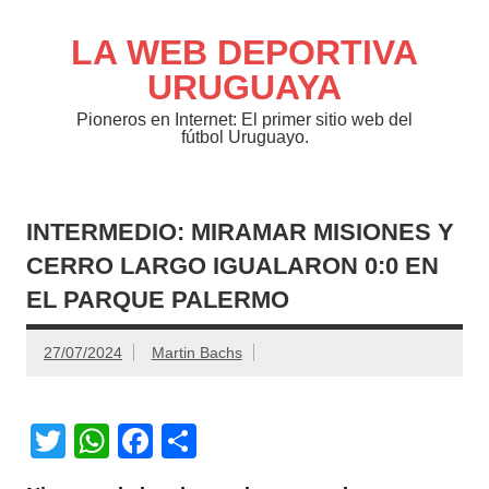
Saltar
al
contenido
LA WEB DEPORTIVA
URUGUAYA
Pioneros en Internet: El primer sitio web del
fútbol Uruguayo.
INTERMEDIO: MIRAMAR MISIONES Y
CERRO LARGO IGUALARON 0:0 EN
EL PARQUE PALERMO
27/07/2024
Martin Bachs
T
W
F
C
wi
h
a
o