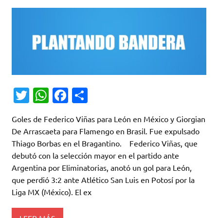
T
W
Fa
C
w
h
c
o
Goles de Federico Viñas para León en México y Giorgian
it
at
e
m
De Arrascaeta para Flamengo en Brasil. Fue expulsado
te
s
b
p
Thiago Borbas en el Bragantino. Federico Viñas, que
r
A
o
ar
debutó con la selección mayor en el partido ante
Argentina por Eliminatorias, anotó un gol para León,
p
o
ti
que perdió 3:2 ante Atlético San Luis en Potosí por la
p
k
r
Liga MX (México). El ex