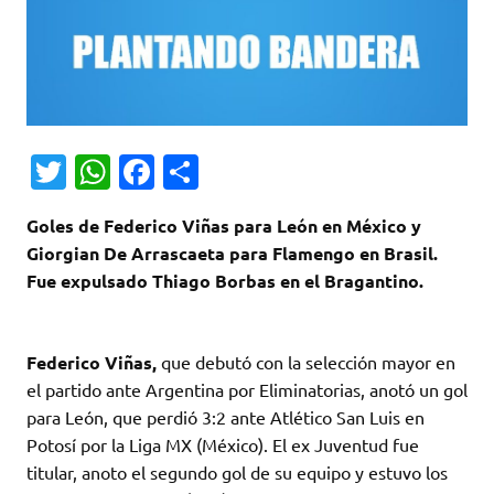
T
W
Fa
C
w
h
c
o
Goles de Federico Viñas para León en México y
it
at
e
m
Giorgian De Arrascaeta para Flamengo en Brasil.
te
s
b
p
Fue expulsado Thiago Borbas en el Bragantino.
r
A
o
ar
p
o
ti
Federico Viñas,
que debutó con la selección mayor en
p
k
r
el partido ante Argentina por Eliminatorias, anotó un gol
para León, que perdió 3:2 ante Atlético San Luis en
Potosí por la Liga MX (México). El ex Juventud fue
titular, anoto el segundo gol de su equipo y estuvo los