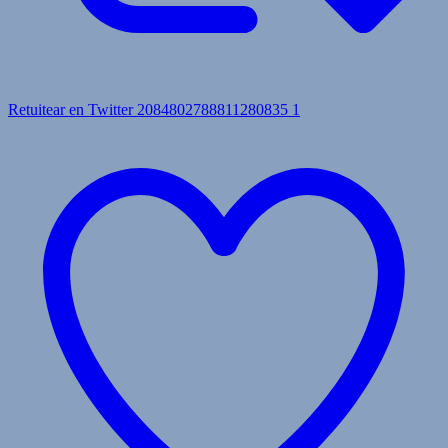
Retuitear en Twitter 2084802788811280835
1