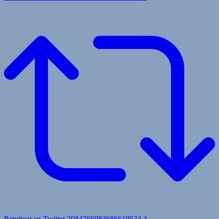
Retuitear en Twitter 2084766983686619534
3