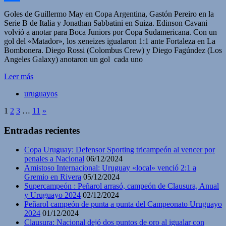
Compartir
Goles de Guillermo May en Copa Argentina, Gastón Pereiro en la
Serie B de Italia y Jonathan Sabbatini en Suiza. Edinson Cavani
volvió a anotar para Boca Juniors por Copa Sudamericana. Con un
gol del «Matador», los xeneizes igualaron 1:1 ante Fortaleza en La
Bombonera. Diego Rossi (Colombus Crew) y Diego Fagúndez (Los
Angeles Galaxy) anotaron un gol cada uno
Leer más
uruguayos
1
2
3
…
11
»
Entradas recientes
Copa Uruguay: Defensor Sporting tricampeón al vencer por
penales a Nacional
06/12/2024
Amistoso Internacional: Uruguay «local» venció 2:1 a
Gremio en Rivera
05/12/2024
Supercampeón : Peñarol arrasó, campeón de Clausura, Anual
y Uruguayo 2024
02/12/2024
Peñarol campeón de punta a punta del Campeonato Uruguayo
2024
01/12/2024
Clausura: Nacional dejó dos puntos de oro al igualar con