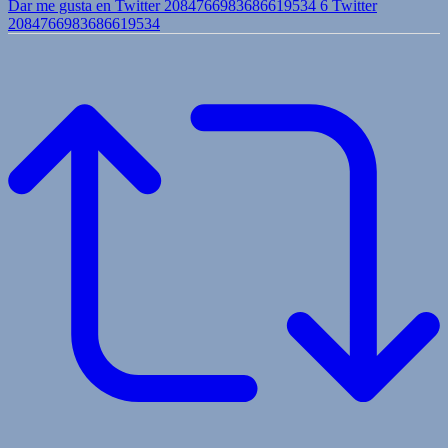
Dar me gusta en Twitter 2084766983686619534
6
Twitter
2084766983686619534