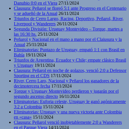
Danubio 0:0 en el Viera
27/11/2024
Clausura: Peñarol se floreó 5:1 ante Progreso en el Centenario
y se adueñó de la Anual
26/11/2024
Triunfos de Cerro Largo, Racing, Deportivo, Peñarol, River,
Liverpool y Wanderers
26/11/2024
Segunda División: Uruguay Montevideo – Torque, martes a
las 16:30 hs.
25/11/2024
Peñarol y Nacional en el mano a mano por el Claiusura y la
Anual
25/11/2024
Eliminatorias: Puntazo de Uruguay, empató 1:1 con Brasil en
Bahía
19/11/2024
Triunfos de Argentina, Ecuador y Chile; empate clásico Brasil
y Uruguay
19/11/2024
Clausura: Peñarol en noche de golazos, venció 2:0 a Defensor
Sporting en el CDS
17/11/2024
River, Cerro Laro, Nacional y Peñarol los ganadores de la
decimotercera fecha
17/11/2024
Torque y Uruguay Montevideo perdieron y jugarán por el
segundo ascenso directo
16/11/2024
Eliminatorias: Euforia celeste, Uruguay le ganó agónicamente
3:2 a Colombia
15/11/2024
Eliminatorias: Uruguay y una nueva victoria ante Colombia
en «casa»
15/11/2024
Clausura: Peñarol venció inobjetablemente 2:0 a Wanderers
en el Parque Viera
14/11/2024