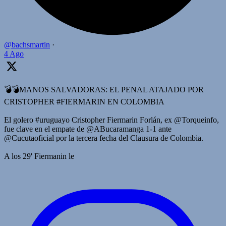
@bachsmartin
·
4 Ago
💣💣MANOS SALVADORAS: EL PENAL ATAJADO POR
CRISTOPHER #FIERMARIN EN COLOMBIA
El golero #uruguayo Cristopher Fiermarin Forlán, ex @Torqueinfo,
fue clave en el empate de @ABucaramanga 1-1 ante
@Cucutaoficial por la tercera fecha del Clausura de Colombia.
A los 29' Fiermanin le