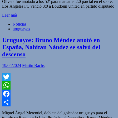
Olivera fue anotado a los 52′ para marcar el 2:0 parcial en el score.
Los Ángeles FC venció 3:0 a Loudoun United en partido disputado
Leer más
Noticias
uruguayos
Uruguayos: Bruno Méndez anotó en
España, Nahitan Nández se salvó del
descenso
19/05/2024
Martin Bachs
Twitter
WhatsApp
Facebook
Compartir
Miguel Ángel Merentiel, doblete del goleador uruguayo para el
triunfo se Boca por la Liga Profesional Argentina. Bruno Méndez