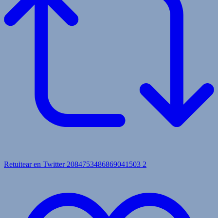
Retuitear en Twitter 2084753486869041503
2