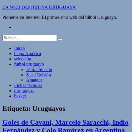
Saltar
LA WEB DEPORTIVA URUGUAYA
al
Pioneros en Internet: El primer sitio web del fútbol Uruguayo.
contenido
twitter
Buscar:
Inicio
Copa América
selección
futbol uruguayo
1era. División
2da. División
Amateur
Fichas técnicas
uruguayos
basket
Etiqueta:
Uruguayos
Goles de Cavani, Marcelo Saracchi, Indio
Fernández y Colo Ramírez en Argentina