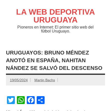
Saltar
al
contenido
LA WEB DEPORTIVA
URUGUAYA
Pioneros en Internet: El primer sitio web del
fútbol Uruguayo.
URUGUAYOS: BRUNO MÉNDEZ
ANOTÓ EN ESPAÑA, NAHITAN
NÁNDEZ SE SALVÓ DEL DESCENSO
19/05/2024
Martin Bachs
T
W
F
C
wi
h
a
o