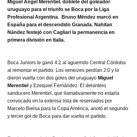
Miguel Ángel Merentiel, doblete del goleador
tt
at
c
m
uruguayo para el triunfo se Boca por la Liga
er
s
e
p
Profesional Argentina. Bruno Méndez marcó en
A
b
ar
España para el descendido Granada. Nahitan
Nández festejó con Cagliari la permanencia en
p
o
tir
primera división en Italia.
p
o
k
Boca Juniors le ganó 4:2 al aguerrido Central Córdoba
al remontar el partido. Los xeneizes perdían 2:0 y lo
dieron vuelta con dos goles del uruguayo
Miguel
Merentiel
y Ezequiel Fernández. El delantero
sanducero Merentiel, que llamativamente no estaría
convocado en la extensa lista de reservados por
Marcelo Bielsa para la Copa América, anotó el segundo
y tercer gol de Boca para dar vuelta el partido.