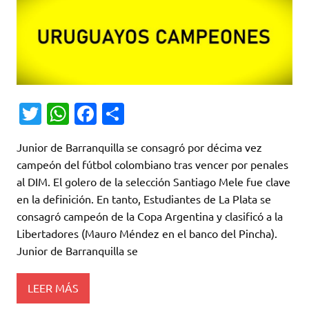
T
W
Fa
C
w
h
c
o
Junior de Barranquilla se consagró por décima vez
it
at
e
m
campeón del fútbol colombiano tras vencer por penales
te
s
b
p
al DIM. El golero de la selección Santiago Mele fue clave
r
A
o
ar
en la definición. En tanto, Estudiantes de La Plata se
consagró campeón de la Copa Argentina y clasificó a la
p
o
ti
Libertadores (Mauro Méndez en el banco del Pincha).
p
k
r
Junior de Barranquilla se
LEER MÁS