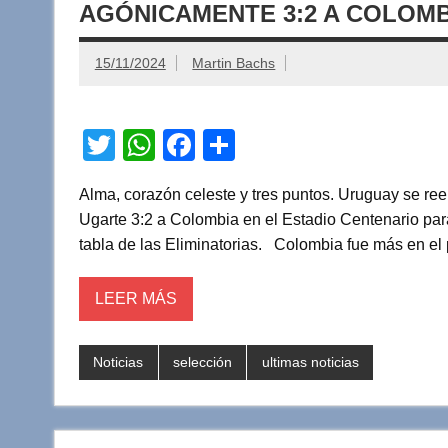
AGÓNICAMENTE 3:2 A COLOMB
15/11/2024
Martin Bachs
T
W
F
C
wi
h
a
o
Alma, corazón celeste y tres puntos. Uruguay se ree
tt
at
c
m
Ugarte 3:2 a Colombia en el Estadio Centenario par
er
s
e
p
tabla de las Eliminatorias. Colombia fue más en el
A
b
ar
p
o
tir
LEER MÁS
p
o
k
Noticias
selección
ultimas noticias