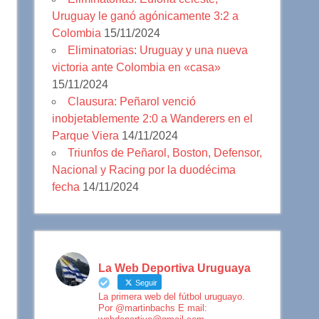
Uruguay le ganó agónicamente 3:2 a
Colombia
15/11/2024
Eliminatorias: Uruguay y una nueva
victoria ante Colombia en «casa»
15/11/2024
Clausura: Peñarol venció
inobjetablemente 2:0 a Wanderers en el
Parque Viera
14/11/2024
Triunfos de Peñarol, Boston, Defensor,
Nacional y Racing por la duodécima
fecha
14/11/2024
La Web Deportiva Uruguaya
Seguir
La primera web del fútbol uruguayo.
Por @martinbachs E mail: