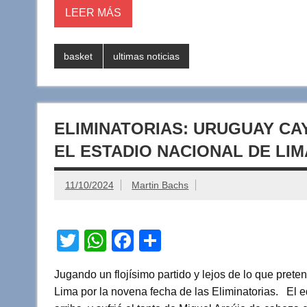
LEER MÁS
p
o
k
basket
ultimas noticias
ELIMINATORIAS: URUGUAY CAY
EL ESTADIO NACIONAL DE LIM
11/10/2024
Martin Bachs
T
W
F
C
wi
h
a
o
Jugando un flojísimo partido y lejos de lo que pret
tt
at
c
m
Lima por la novena fecha de las Eliminatorias. El e
er
s
e
p