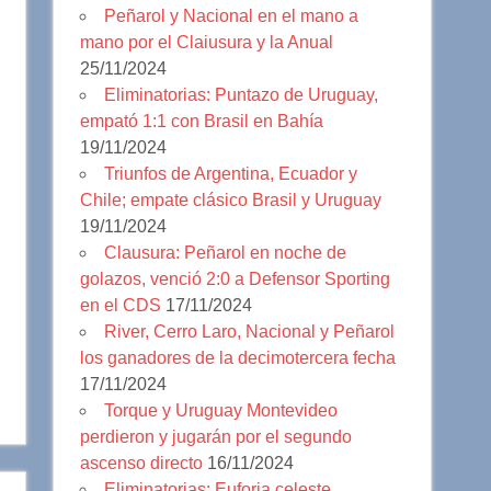
Peñarol y Nacional en el mano a
mano por el Claiusura y la Anual
25/11/2024
Eliminatorias: Puntazo de Uruguay,
empató 1:1 con Brasil en Bahía
19/11/2024
Triunfos de Argentina, Ecuador y
Chile; empate clásico Brasil y Uruguay
19/11/2024
Clausura: Peñarol en noche de
golazos, venció 2:0 a Defensor Sporting
en el CDS
17/11/2024
River, Cerro Laro, Nacional y Peñarol
los ganadores de la decimotercera fecha
17/11/2024
Torque y Uruguay Montevideo
perdieron y jugarán por el segundo
ascenso directo
16/11/2024
Eliminatorias: Euforia celeste,