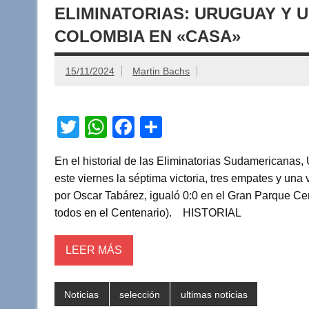
ELIMINATORIAS: URUGUAY Y U
COLOMBIA EN «CASA»
15/11/2024
Martin Bachs
T
W
F
C
wi
h
a
o
En el historial de las Eliminatorias Sudamericanas
tt
at
c
m
este viernes la séptima victoria, tres empates y una
er
s
e
p
por Oscar Tabárez, igualó 0:0 en el Gran Parque Centr
A
b
ar
todos en el Centenario). HISTORIAL
p
o
tir
LEER MÁS
p
o
k
Noticias
selección
ultimas noticias