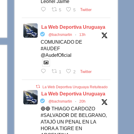
Leonel Jaime
5
5
Twitter
La Web Deportiva Uruguaya
@bachsmartin
·
13h
COMUNICADO DE
#AUDEF
@AudefOficial
1
2
Twitter
La Web Deportiva Uruguaya Retuiteado
La Web Deportiva Uruguaya
@bachsmartin
·
20h
🔵🔵 THIAGO CARDOZO
#SALVADOR DE BELGRANO,
ATAJÓ UN PENAL EN LA
HORA A TIGRE EN