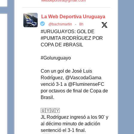
webdeportiva@gmail.com
La Web Deportiva Uruguaya
@bachsmartin
·
8h
#URUGUAYOS: GOL DE
#PUMITA RODRÍGUEZ POR
COPA DE #BRASIL
#Goluruguayo
Con un gol de José Luis
Rodríguez, @VascodaGama
venció 3-1 a @FluminenseFC
por octavos de final de Copa de
Brasil.
🇺🇾🇺🇾
JL Rodríguez ingresó a los 90' y
al décimo minuto de adición
sentenció el 3-1 final.