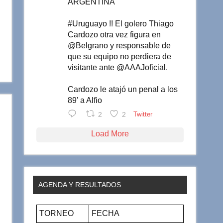
ARGENTINA
#Uruguayo !! El golero Thiago
Cardozo otra vez figura en
@Belgrano y responsable de
que su equipo no perdiera de
visitante ante @AAAJoficial.
Cardozo le atajó un penal a los
89' a Alfio
2
2
Twitter
Load More
AGENDA Y RESULTADOS
TORNEO
FECHA