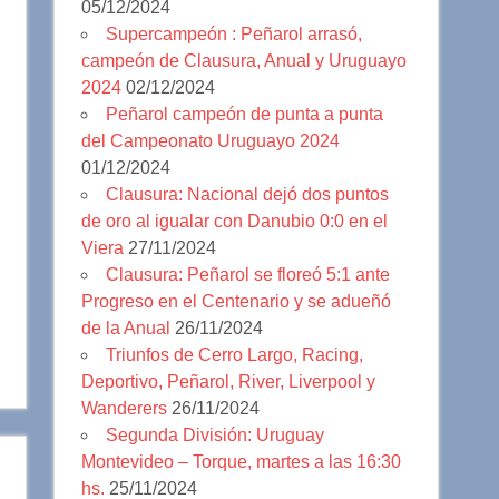
05/12/2024
Supercampeón : Peñarol arrasó,
campeón de Clausura, Anual y Uruguayo
2024
02/12/2024
Peñarol campeón de punta a punta
del Campeonato Uruguayo 2024
01/12/2024
Clausura: Nacional dejó dos puntos
de oro al igualar con Danubio 0:0 en el
Viera
27/11/2024
Clausura: Peñarol se floreó 5:1 ante
Progreso en el Centenario y se adueñó
de la Anual
26/11/2024
Triunfos de Cerro Largo, Racing,
Deportivo, Peñarol, River, Liverpool y
Wanderers
26/11/2024
Segunda División: Uruguay
Montevideo – Torque, martes a las 16:30
hs.
25/11/2024