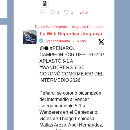
1
2
Twitter
La Web Deportiva Uruguaya Retuiteado
La Web Deportiva Uruguaya
@bachsmartin
·
6 Ago
🟡⚫️ #PEÑAROL
CAMPEÓN POR DESTROZO !
APLASTÓ 5-1 A
#WANDERERS Y SE
CORONÓ COMO MEJOR DEL
INTERMEDIO 2026
Peñarol se coronó bicampeón
del Intermedio al vencer
categóricamente 5-1 a
Wanderers en el Centenario.
Goles de Thiago Espinosa,
Matías Arezo, Abel Hernández,