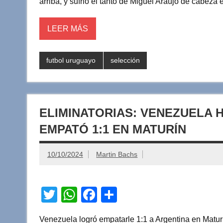
arriba, y sufrió el tanto de Miguel Araújo de cabeza e
A
b
ar
p
o
tir
LEER MÁS
p
o
k
futbol uruguayo
selección
ELIMINATORIAS: VENEZUELA H
EMPATÓ 1:1 EN MATURÍN
10/10/2024
Martin Bachs
T
W
F
C
wi
h
a
o
Venezuela logró empatarle 1:1 a Argentina en Maturín 