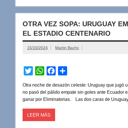
OTRA VEZ SOPA: URUGUAY E
EL ESTADIO CENTENARIO
15/10/2024
Martin Bachs
T
W
F
C
wi
h
a
o
Otra noche de desazón celeste: Uruguay que jugó un
tt
at
c
m
no pasó del pálido empate sin goles ante Ecuador e
er
s
e
p
ganar por Eliminatorias. Las dos caras de Uruguay:
A
b
ar
p
o
tir
LEER MÁS
p
o