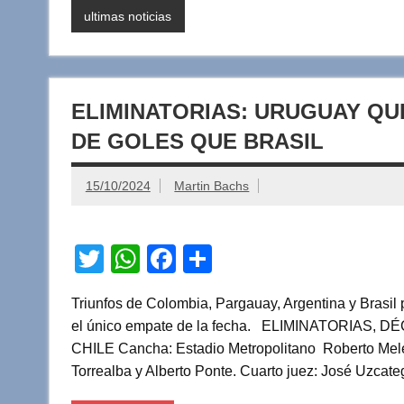
k
ultimas noticias
ELIMINATORIAS: URUGUAY Q
DE GOLES QUE BRASIL
15/10/2024
Martin Bachs
T
W
F
C
wi
h
a
o
Triunfos de Colombia, Pargauay, Argentina y Brasil 
tt
at
c
m
el único empate de la fecha. ELIMINATORIA
er
s
e
p
CHILE Cancha: Estadio Metropolitano Roberto Melén
A
b
ar
Torrealba y Alberto Ponte. Cuarto juez: José Uzcat
p
o
tir