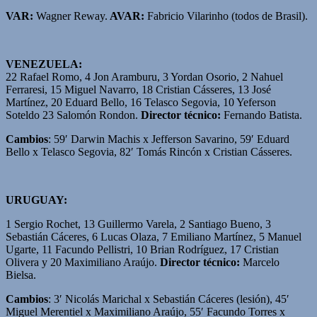
VAR:
Wagner Reway.
AVAR:
Fabricio Vilarinho (todos de Brasil).
VENEZUELA:
22 Rafael Romo, 4 Jon Aramburu, 3 Yordan Osorio, 2 Nahuel
Ferraresi, 15 Miguel Navarro, 18 Cristian Cásseres, 13 José
Martínez, 20 Eduard Bello, 16 Telasco Segovia, 10 Yeferson
Soteldo 23 Salomón Rondon.
Director técnico:
Fernando Batista.
Cambios
: 59′ Darwin Machis x Jefferson Savarino, 59′ Eduard
Bello x Telasco Segovia, 82′ Tomás Rincón x Cristian Cásseres.
URUGUAY:
1 Sergio Rochet, 13 Guillermo Varela, 2 Santiago Bueno, 3
Sebastián Cáceres, 6 Lucas Olaza, 7 Emiliano Martínez, 5 Manuel
Ugarte, 11 Facundo Pellistri, 10 Brian Rodríguez, 17 Cristian
Olivera y 20 Maximiliano Araújo.
Director técnico:
Marcelo
Bielsa.
Cambios
: 3′ Nicolás Marichal x Sebastián Cáceres (lesión), 45′
Miguel Merentiel x Maximiliano Araújo, 55′ Facundo Torres x