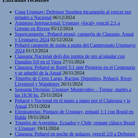
Copa Uruguay: Defensor Sporting tricampeón al vencer por
penales a Nacional
06/12/2024
Amistoso Internacional: Uruguay «local» venció 2:1 a
Gremio en Rivera
05/12/2024
Supercampeón : Peñarol arrasó, campeón de Clausura, Anual
y Uruguayo 2024
02/12/2024
Peñarol campeón de punta a punta del Campeonato Uruguayo
2024
01/12/2024
Clausura: Nacional dejó dos puntos de oro al igualar con
Danubio 0:0 en el Viera
27/11/2024
Clausura: Peñarol se floreó 5:1 ante Progreso en el Centenario
y se adueñó de la Anual
26/11/2024
Triunfos de Cerro Largo, Racing, Deportivo, Peñarol, River,
Liverpool y Wanderers
26/11/2024
Segunda División: Uruguay Montevideo – Torque, martes a
las 16:30 hs.
25/11/2024
Peñarol y Nacional en el mano a mano por el Claiusura y la
Anual
25/11/2024
Eliminatorias: Puntazo de Uruguay, empató 1:1 con Brasil en
Bahía
19/11/2024
Triunfos de Argentina, Ecuador y Chile; empate clásico Brasil
y Uruguay
19/11/2024
Clausura: Peñarol en noche de golazos, venció 2:0 a Defensor