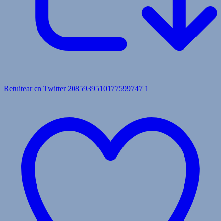
Retuitear en Twitter 2085939510177599747
1