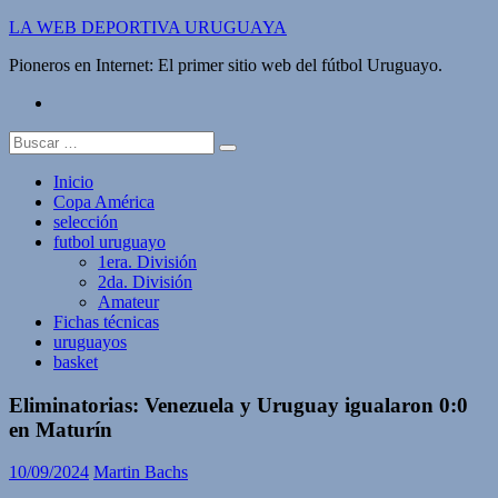
Saltar
LA WEB DEPORTIVA URUGUAYA
al
Pioneros en Internet: El primer sitio web del fútbol Uruguayo.
contenido
twitter
Buscar:
Inicio
Copa América
selección
futbol uruguayo
1era. División
2da. División
Amateur
Fichas técnicas
uruguayos
basket
Eliminatorias: Venezuela y Uruguay igualaron 0:0
en Maturín
10/09/2024
Martin Bachs