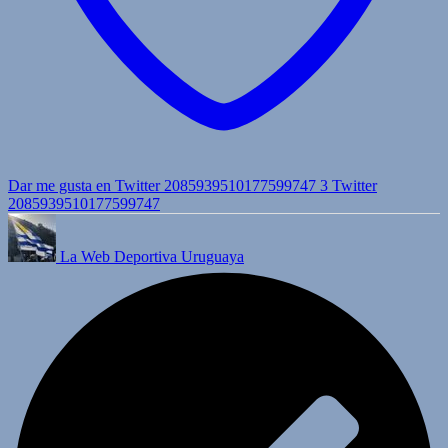
Dar me gusta en Twitter 2085939510177599747
3
Twitter
2085939510177599747
La Web Deportiva Uruguaya