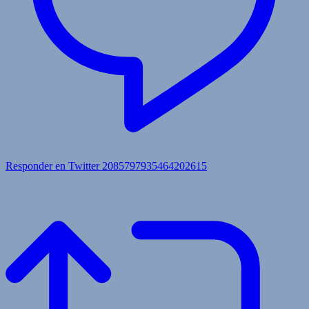
Responder en Twitter 2085797935464202615