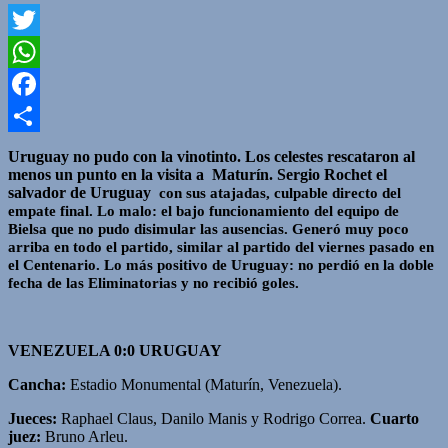
Twitter
WhatsApp
Facebook
Compartir
Uruguay no pudo con la vinotinto. Los celestes rescataron al
menos un punto en la visita a Maturín. Sergio Rochet el
salvador de Uruguay
con sus atajadas, culpable directo del
empate final.
Lo malo: el bajo funcionamiento del equipo de
Bielsa que no pudo disimular las ausencias. Generó muy poco
arriba en todo el partido, similar al partido del viernes pasado en
el Centenario.
Lo más positivo de Uruguay: no perdió en la doble
fecha de las Eliminatorias y no recibió goles.
VENEZUELA 0:0 URUGUAY
Cancha:
Estadio Monumental (Maturín, Venezuela).
Jueces:
Raphael Claus, Danilo Manis y Rodrigo Correa.
Cuarto
juez:
Bruno Arleu.