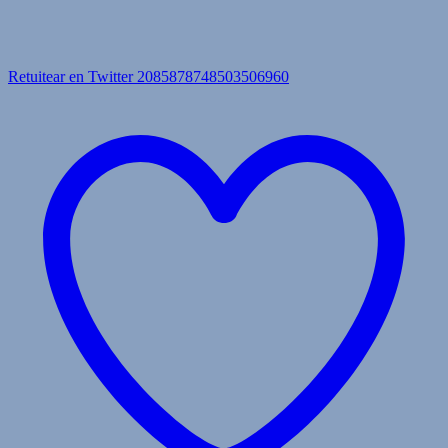
Retuitear en Twitter 2085878748503506960