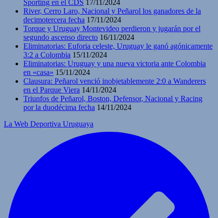
Sporting en el CDS
17/11/2024
River, Cerro Laro, Nacional y Peñarol los ganadores de la
decimotercera fecha
17/11/2024
Torque y Uruguay Montevideo perdieron y jugarán por el
segundo ascenso directo
16/11/2024
Eliminatorias: Euforia celeste, Uruguay le ganó agónicamente
3:2 a Colombia
15/11/2024
Eliminatorias: Uruguay y una nueva victoria ante Colombia
en «casa»
15/11/2024
Clausura: Peñarol venció inobjetablemente 2:0 a Wanderers
en el Parque Viera
14/11/2024
Triunfos de Peñarol, Boston, Defensor, Nacional y Racing
por la duodécima fecha
14/11/2024
La Web Deportiva Uruguaya