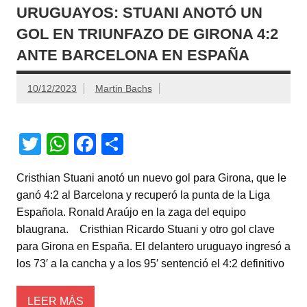
URUGUAYOS: STUANI ANOTÓ UN
GOL EN TRIUNFAZO DE GIRONA 4:2
ANTE BARCELONA EN ESPAÑA
10/12/2023
Martin Bachs
T
W
F
C
wi
h
a
o
Cristhian Stuani anotó un nuevo gol para Girona, que le
tt
at
c
m
ganó 4:2 al Barcelona y recuperó la punta de la Liga
er
s
e
p
Española. Ronald Araújo en la zaga del equipo
A
b
ar
blaugrana. Cristhian Ricardo Stuani y otro gol clave
para Girona en España. El delantero uruguayo ingresó a
p
o
tir
los 73′ a la cancha y a los 95′ sentenció el 4:2 definitivo
p
o
k
LEER MÁS