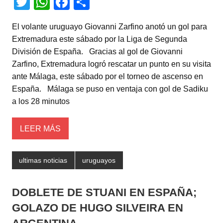
T
W
F
C
wi
h
a
o
El volante uruguayo Giovanni Zarfino anotó un gol para
tt
at
c
m
Extremadura este sábado por la Liga de Segunda
er
s
e
p
División de España. Gracias al gol de Giovanni
A
b
ar
Zarfino, Extremadura logró rescatar un punto en su visita
ante Málaga, este sábado por el torneo de ascenso en
p
o
tir
España. Málaga se puso en ventaja con gol de Sadiku
p
o
a los 28 minutos
k
LEER MÁS
ultimas noticias
uruguayos
DOBLETE DE STUANI EN ESPAÑA;
GOLAZO DE HUGO SILVEIRA EN