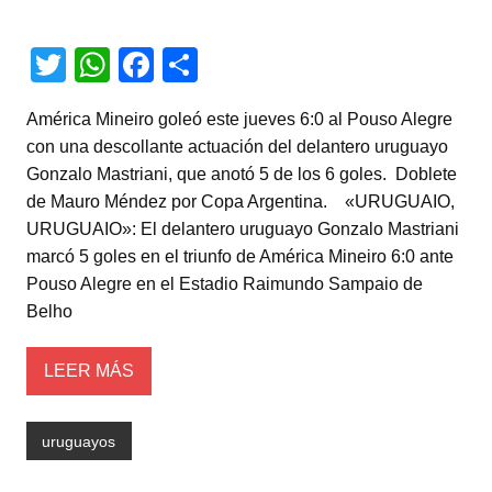
T
W
F
C
wi
h
a
o
América Mineiro goleó este jueves 6:0 al Pouso Alegre
tt
at
c
m
con una descollante actuación del delantero uruguayo
er
s
e
p
Gonzalo Mastriani, que anotó 5 de los 6 goles. Doblete
A
b
ar
de Mauro Méndez por Copa Argentina. «URUGUAIO,
URUGUAIO»: El delantero uruguayo Gonzalo Mastriani
p
o
tir
marcó 5 goles en el triunfo de América Mineiro 6:0 ante
p
o
Pouso Alegre en el Estadio Raimundo Sampaio de
k
Belho
LEER MÁS
uruguayos