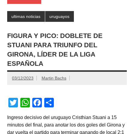
ultimas noticias
uruguayos
FIGURA Y PICO: DOBLETE DE
STUANI PARA TRIUNFO DEL
GIRONA, LÍDER DE LA LIGA
ESPAÑOLA
03/12/2023
Martin Bachs
T
W
F
C
wi
h
a
o
Ingreso decisivo del uruguayo Cristhian Stuani a 15
tt
at
c
m
minutos del final, para anotar los dos goles del Girona y
er
s
e
p
dar vuelta el partido para terminar ganando de local 2:1