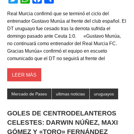
wi
h
a
o
Real Murcia confirmó que se terminó el ciclo del
tt
at
c
m
entrenador Gustavo Munúa al frente del club español. El
er
s
e
p
DT uruguayo fue cesado tras la derrota sufrida el
A
b
ar
domingo pasado ante Ceuta 1:0. «Gustavo Munúa,
no continuará como entrenador del Real Murcia FC.
p
o
tir
Gracias Munúa» confirmó el equipo en escueto
p
o
comunicado que el DT no seguirá al frente del
k
LEER MÁS
Mercado de Pases
ultimas noticias
uruguayos
GOLES DE CENTRODELANTEROS
CELESTES: DARWIN NÚÑEZ, MAXI
GÓMEZ Y «TORO» FERNÁNDEZ