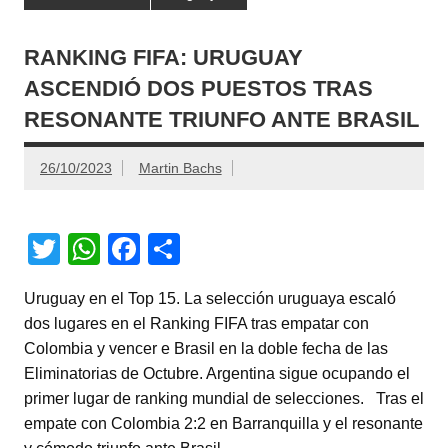
RANKING FIFA: URUGUAY
ASCENDIÓ DOS PUESTOS TRAS
RESONANTE TRIUNFO ANTE BRASIL
26/10/2023
Martin Bachs
T
W
F
C
wi
h
a
o
Uruguay en el Top 15. La selección uruguaya escaló
tt
at
c
m
dos lugares en el Ranking FIFA tras empatar con
er
s
e
p
Colombia y vencer e Brasil en la doble fecha de las
A
b
ar
Eliminatorias de Octubre. Argentina sigue ocupando el
primer lugar de ranking mundial de selecciones. Tras el
p
o
tir
empate con Colombia 2:2 en Barranquilla y el resonante
p
o