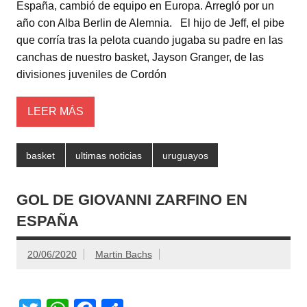
er
s
e
p
España, cambió de equipo en Europa. Arregló por un
A
b
ar
año con Alba Berlin de Alemnia. El hijo de Jeff, el pibe
que corría tras la pelota cuando jugaba su padre en las
p
o
tir
canchas de nuestro basket, Jayson Granger, de las
p
o
divisiones juveniles de Cordón
k
LEER MÁS
basket
ultimas noticias
uruguayos
GOL DE GIOVANNI ZARFINO EN
ESPAÑA
20/06/2020
Martin Bachs