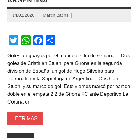
ARGENTINA
14/02/2020
Martin Bachs
T
W
F
C
wi
h
a
o
Goles uruguayos por el mundo del fin de semana… Dos
tt
at
c
m
goles de Cristhian Stuani para Girona en la segunda
er
s
e
p
división de España, un gol de Hugo Silveira para
A
b
ar
Patronato en la SuperLiga de Argentina. Cristhian
Stuani y su marca de gol. Este viernes marcó por partida
p
o
tir
doble en el empate 2:2 de Girona FC ante Deportivo La
p
o
Coruña en
k
LEER MÁS