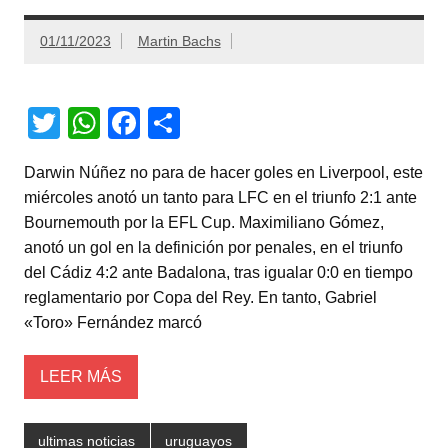
01/11/2023
Martin Bachs
T
W
F
C
wi
h
a
o
Darwin Núñez no para de hacer goles en Liverpool, este
tt
at
c
m
miércoles anotó un tanto para LFC en el triunfo 2:1 ante
er
s
e
p
Bournemouth por la EFL Cup. Maximiliano Gómez,
A
b
ar
anotó un gol en la definición por penales, en el triunfo
del Cádiz 4:2 ante Badalona, tras igualar 0:0 en tiempo
p
o
tir
reglamentario por Copa del Rey. En tanto, Gabriel
p
o
«Toro» Fernández marcó
k
LEER MÁS
ultimas noticias
uruguayos