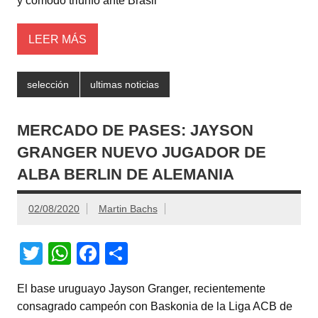
y cómodo triunfo ante Brasil
k
LEER MÁS
selección
ultimas noticias
MERCADO DE PASES: JAYSON
GRANGER NUEVO JUGADOR DE
ALBA BERLIN DE ALEMANIA
02/08/2020
Martin Bachs
T
W
F
C
wi
h
a
o
El base uruguayo Jayson Granger, recientemente
tt
at
c
m
consagrado campeón con Baskonia de la Liga ACB de