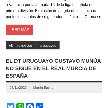
A
b
ar
a Valencia por la Jornada 15 de la liga española de
primera división. Explosión de alegría de los hinchas
p
o
tir
por los dos tantos de su goleador histórico. Girona se
p
o
k
LEER MÁS
ultimas noticias
uruguayos
EL DT URUGUAYO GUSTAVO MUNÚA
NO SIGUE EN EL REAL MURCIA DE
ESPAÑA
08/11/2023
Martin Bachs
T
W
F
C