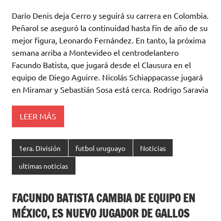
w
h
c
o
Darío Denis deja Cerro y seguirá su carrera en Colombia.
it
at
e
m
Peñarol se aseguró la continuidad hasta fin de año de su
te
s
b
p
mejor figura, Leonardo Fernández. En tanto, la próxima
r
A
o
ar
semana arriba a Montevideo el centrodelantero
Facundo Batista, que jugará desde el Clausura en el
p
o
ti
equipo de Diego Aguirre. Nicolás Schiappacasse jugará
p
k
r
en Miramar y Sebastián Sosa está cerca. Rodrigo Saravia
LEER MÁS
1era. División
futbol uruguayo
Noticias
ultimas noticias
FACUNDO BATISTA CAMBIA DE EQUIPO EN
MÉXICO, ES NUEVO JUGADOR DE GALLOS