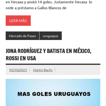
en Necaxa y anotó 14 goles. Justamente Necaxa lo
p
k
r
cede a préstamo a Gallos Blancos de
LEER MÁS
Mercado de Pases
uruguayos
JONA RODRÍGUEZ Y BATISTA EN MÉXICO,
ROSSI EN USA
05/10/2023
Martin Bachs