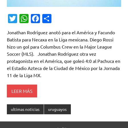
T
W
Fa
C
w
h
c
o
Jonathan Rodríguez anotó para el América y Facundo
it
at
e
m
Batista para Necaxa en la Liga mexicana. Diego Rossi
te
s
b
p
hizo un gol para Columbus Crew en la Major League
r
A
o
ar
Soccer (MLS). Jonathan Rodríguez otra vez
protagonista en el América, que goleó 4:0 al Pachuca en
p
o
ti
el Estadio Azteca de la Ciudad de México por la Jornada
p
k
r
11 de la Liga MX.
LEER MÁS
ultimas noticias
uruguayos