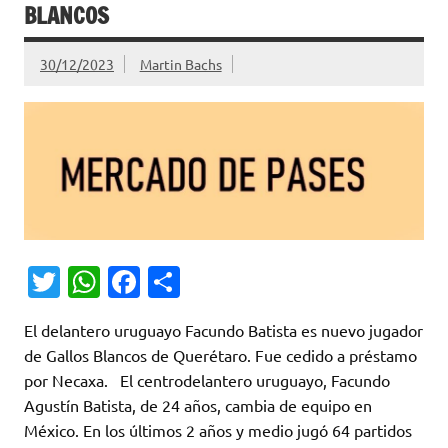
BLANCOS
30/12/2023
Martin Bachs
T
W
Fa
C
w
h
c
o
El delantero uruguayo Facundo Batista es nuevo jugador
it
at
e
m
de Gallos Blancos de Querétaro. Fue cedido a préstamo
te
s
b
p
por Necaxa. El centrodelantero uruguayo, Facundo
r
A
o
ar
Agustín Batista, de 24 años, cambia de equipo en
México. En los últimos 2 años y medio jugó 64 partidos
p
o
ti