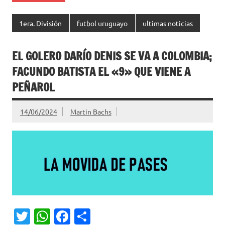
1era. División
futbol uruguayo
ultimas noticias
EL GOLERO DARÍO DENIS SE VA A COLOMBIA;
FACUNDO BATISTA EL «9» QUE VIENE A
PEÑAROL
14/06/2024
Martin Bachs
T
W
Fa
C