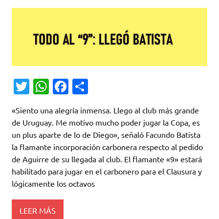
T
W
Fa
C
w
h
c
o
«Siento una alegría inmensa. Llego al club más grande
it
at
e
m
de Uruguay. Me motivo mucho poder jugar la Copa, es
te
s
b
p
un plus aparte de lo de Diego», señaló Facundo Batista
r
A
o
ar
la flamante incorporación carbonera respecto al pedido
de Aguirre de su llegada al club. El flamante «9» estará
p
o
ti
habilitado para jugar en el carbonero para el Clausura y
p
k
r
lógicamente los octavos
LEER MÁS