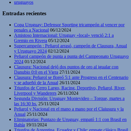
uruguayos
Entradas recientes
Copa Uruguay: Defensor Sporting tricampeón al vencer por
penales a Nacional
06/12/2024
Amistoso Internacional: Uruguay «local» venció 2:1 a
Gremio en Rivera
05/12/2024
Supercampeón : Peñarol arrasó, campeón de Clausura, Anual
y Uruguayo 2024
02/12/2024
Peñarol campeón de punta a punta del Campeonato Uruguayo
2024
01/12/2024
Clausura: Nacional dejó dos puntos de oro al igualar con
Danubio 0:0 en el Viera
27/11/2024
Clausura: Peñarol se floreó 5:1 ante Progreso en el Centenario
y se adueñó de la Anual
26/11/2024
Triunfos de Cerro Largo, Racing, Deportivo, Peñarol, River,
Liverpool y Wanderers
26/11/2024
Segunda División: Uruguay Montevideo – Torque, martes a
las 16:30 hs.
25/11/2024
Peñarol y Nacional en el mano a mano por el Claiusura y la
Anual
25/11/2024
Eliminatorias: Puntazo de Uruguay, empató 1:1 con Brasil en
Bahía
19/11/2024
Triunfos de Argentina, Ecuador y Chile; empate clásico Brasil