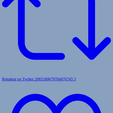
Retuitear en Twitter 2085180679784976745
3