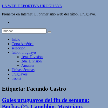
Saltar
LA WEB DEPORTIVA URUGUAYA
al
Pioneros en Internet: El primer sitio web del fútbol Uruguayo.
contenido
twitter
Buscar:
Inicio
Copa América
selección
futbol uruguayo
1era. División
2da. División
Amateur
Fichas técnicas
uruguayos
basket
Etiqueta:
Facundo Castro
Goles uruguayos del fin de semana:
Borbas (2), Canobbio, Mastriani,