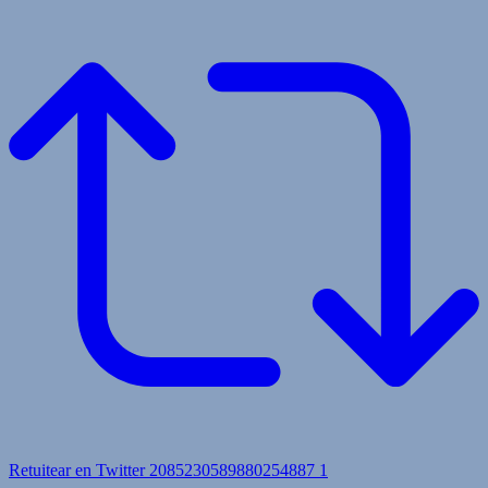
Retuitear en Twitter 2085230589880254887
1