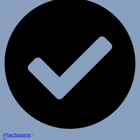
@bachsmartin
·