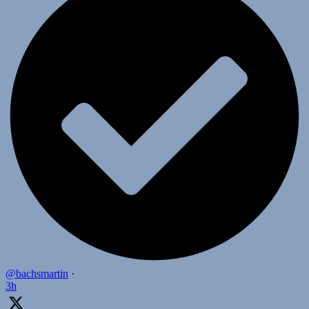
@bachsmartin
·
3h