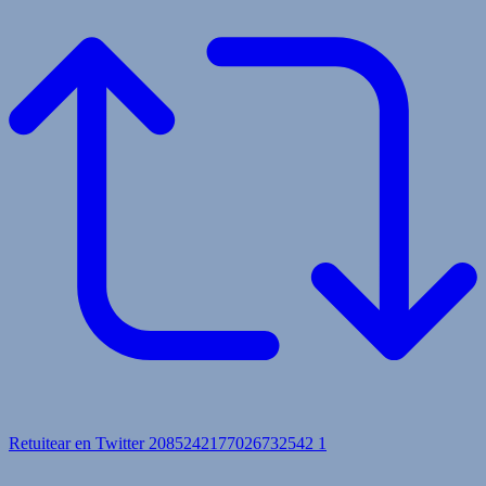
Retuitear en Twitter 2085242177026732542
1