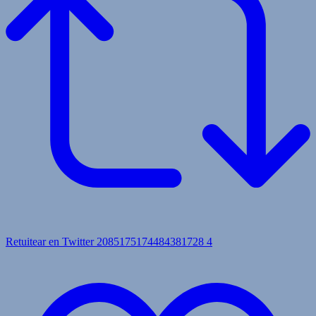
Retuitear en Twitter 2085175174484381728
4