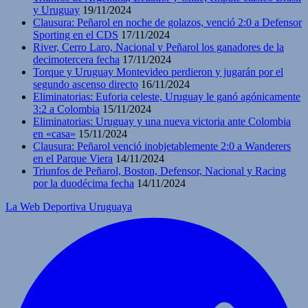
y Uruguay
19/11/2024
Clausura: Peñarol en noche de golazos, venció 2:0 a Defensor
Sporting en el CDS
17/11/2024
River, Cerro Laro, Nacional y Peñarol los ganadores de la
decimotercera fecha
17/11/2024
Torque y Uruguay Montevideo perdieron y jugarán por el
segundo ascenso directo
16/11/2024
Eliminatorias: Euforia celeste, Uruguay le ganó agónicamente
3:2 a Colombia
15/11/2024
Eliminatorias: Uruguay y una nueva victoria ante Colombia
en «casa»
15/11/2024
Clausura: Peñarol venció inobjetablemente 2:0 a Wanderers
en el Parque Viera
14/11/2024
Triunfos de Peñarol, Boston, Defensor, Nacional y Racing
por la duodécima fecha
14/11/2024
La Web Deportiva Uruguaya