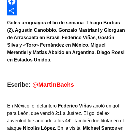
w
W
i
h
F
t
a
a
C
Goles uruguayos el fin de semana: Thiago Borbas
t
t
c
o
(2), Agustín Canobbio, Gonzalo Mastriani y Giorguan
de Arrascaeta en Brasil, Federico Viñas, Gastón
e
s
e
m
Silva y «Toro» Fernández en México, Miguel
r
A
b
p
Merentiel y Matías Abaldo en Argentina, Diego Rossi
p
o
a
en Estados Unidos.
p
o
r
k
t
Escribe:
@MartinBachs
i
r
En México, el delantero
Federico Viñas
anotó un gol
para León, que venció 2:1 a Juárez. El gol del ex
Juventud fue anotado a los 44′. También fue titular en el
ataque
Nicolás López.
En la visita,
Michael Santo
s en