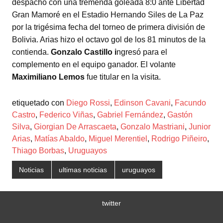
despachó con una tremenda goleada 8:0 ante Libertad
Gran Mamoré en el Estadio Hernando Siles de La Paz
por la trigésima fecha del torneo de primera división de
Bolivia. Arias hizo el octavo gol de los 81 minutos de la
contienda.
Gonzalo Castillo i
ngresó para el
complemento en el equipo ganador. El volante
Maximiliano Lemos
fue titular en la visita.
etiquetado con
Diego Rossi
,
Edinson Cavani
,
Facundo
Castro
,
Federico Viñas
,
Gabriel Fernández
,
Gastón
Silva
,
Giorgian De Arrascaeta
,
Gonzalo Mastriani
,
Junior
Arias
,
Matías Abaldo
,
Miguel Merentiel
,
Rodrigo Piñeiro
,
Thiago Borbas
,
Uruguayos
Noticias
ultimas noticias
uruguayos
twitter